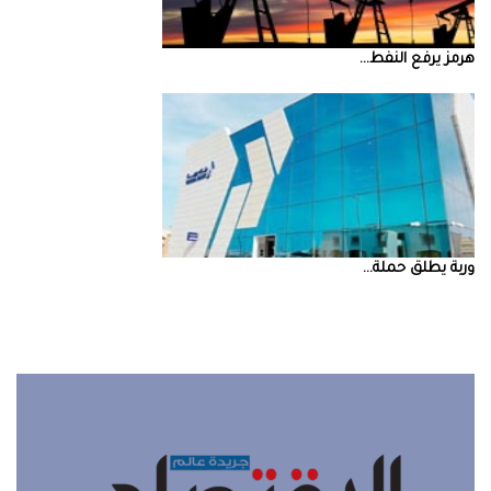
‮‬هرمز‮‬‭ ‬يرفع‭ ‬النفط‭ ...
‮‬وربة‮‬‭ ‬يطلق‭ ‬حملة‭ ...