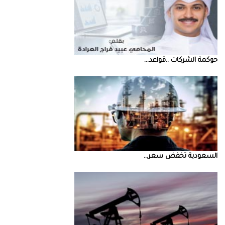
حوكمة‭ ‬الشركات‭.. ‬قواعد‭ ...
السعودية‭ ‬تخفض‭ ‬سعر‭ ...