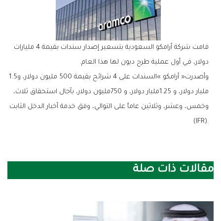
‬دولار،‭ ‬في‭ ‬أول‭ ‬عملية‭ ‬طرح‭ ‬ديون‭ ‬لها‭ ‬هذا‭ ‬العام‭.‬
وأصدرت‭ ‬‮«‬أرامكو‮»‬‭ ‬السندات‭ ‬على‭ ‬4‭ ‬شرائح‭ ‬بقيمة‭ ‬500‭ ‬مليون‭ ‬دولار،‭ ‬و1‭.‬5‭
(‬IFR‭).‬
مقالات ذات صلة