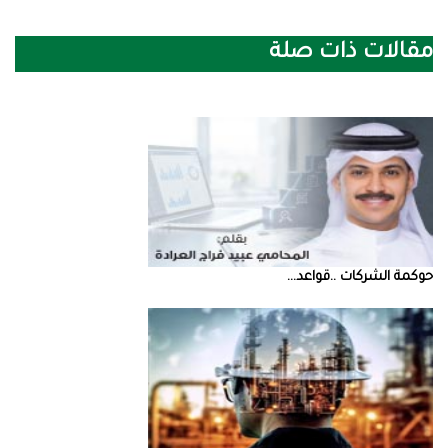
مقالات ذات صلة
حوكمة‭ ‬الشركات‭.. ‬قواعد‭ ...