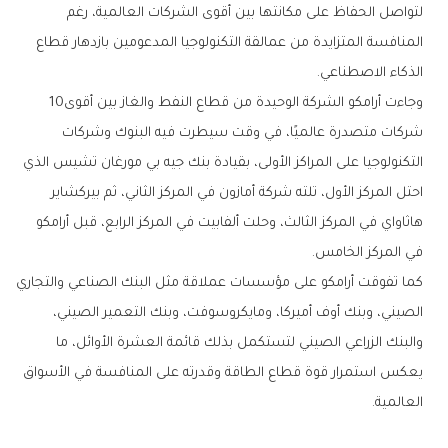
‬الذكاء‭ ‬الاصطناعي‭.‬
وجاءت‭ ‬أرامكو‭ ‬الشركة‭ ‬الوحيدة‭ ‬من‭ ‬قطاع‭ ‬النفط‭ ‬والغاز‭ ‬بين‭ ‬أقوى‭ ‬10‭
‬في‭ ‬المركز‭ ‬الخامس‭.‬
‬العالمية‭.‬