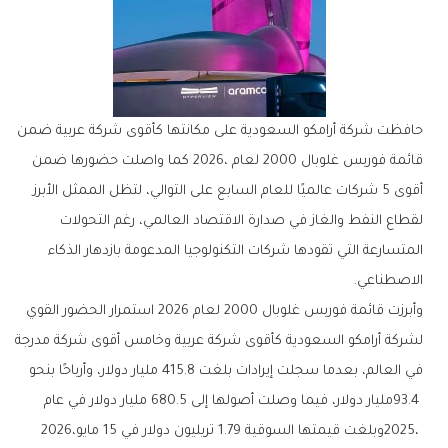
‬الاصطناعي‭.‬
‬2025،‭ ‬وبلغت‭ ‬قيمتها‭ ‬السوقية‭ ‬1.79‭ ‬تريليون‭ ‬دولار‭ ‬في‭ ‬15‭ ‬مايو‭ ‬2026،‭