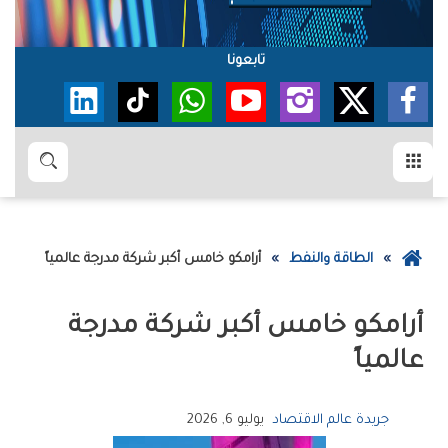
تابعونا
القائمة
بحث
عودة
الطاقة والنفط
‮‬أرامكو‮‬‭ ‬خامس‭ ‬أكبر‭ ‬شركة‭ ‬مدرجة‭ ‬عالمياً
إلى
الصفحة
الرئيسية
‬عالمياً
جريدة عالم الاقتصاد
يوليو 6, 2026