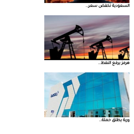
السعودية‭ ‬تخفض‭ ‬سعر‭ ...
‮‬هرمز‮‬‭ ‬يرفع‭ ‬النفط‭ ...
‮‬وربة‮‬‭ ‬يطلق‭ ‬حملة‭ ...