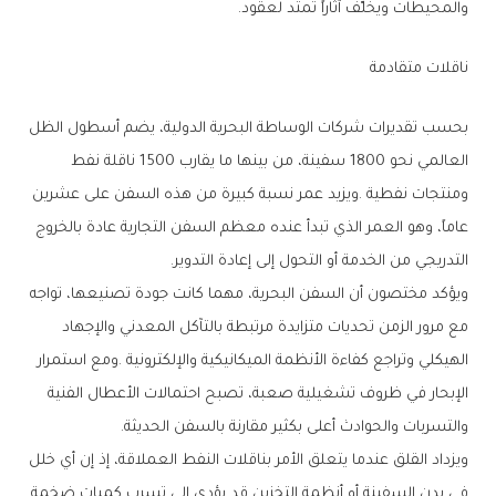
‬والمحيطات‭ ‬ويخلّف‭ ‬آثاراً‭ ‬تمتد‭ ‬لعقود‭.‬
ناقلات‭ ‬متقادمة
‬التدريجي‭ ‬من‭ ‬الخدمة‭ ‬أو‭ ‬التحول‭ ‬إلى‭ ‬إعادة‭ ‬التدوير‭.‬
‬والتسربات‭ ‬والحوادث‭ ‬أعلى‭ ‬بكثير‭ ‬مقارنة‭ ‬بالسفن‭ ‬الحديثة‭.‬