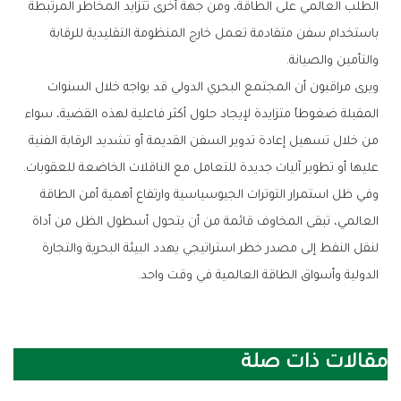
‬والتأمين‭ ‬والصيانة‭.‬
‬عليها‭ ‬أو‭ ‬تطوير‭ ‬آليات‭ ‬جديدة‭ ‬للتعامل‭ ‬مع‭ ‬الناقلات‭ ‬الخاضعة‭ ‬للعقوبات‭.‬
‬الدولية‭ ‬وأسواق‭ ‬الطاقة‭ ‬العالمية‭ ‬في‭ ‬وقت‭ ‬واحد‭.‬
مقالات ذات صلة