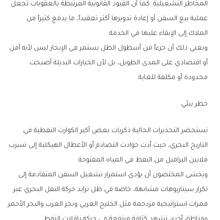
‬الملاك‭ ‬إلى‭ ‬الإبقاء‭ ‬عليها‭ ‬في‭ ‬الخدمة‭.‬
‬محدودة‭ ‬أو‭ ‬مكلفة‭ ‬للغاية‭.‬
خطر‭ ‬بيئي
‬ملايين‭ ‬البراميل‭ ‬من‭ ‬النفط‭ ‬في‭ ‬المياه‭ ‬المفتوحة‭.‬
‬ومناطق‭ ‬أخرى‭ ‬تشهد‭ ‬كثافة‭ ‬مرتفعة‭ ‬في‭ ‬حركة‭ ‬ناقلات‭ ‬النفط‭.‬