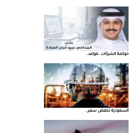
حوكمة‭ ‬الشركات‭.. ‬قواعد‭ ...
السعودية‭ ‬تخفض‭ ‬سعر‭ ...