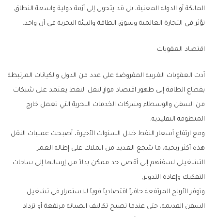
‬تؤثر‭ ‬في‭ ‬التجارة‭ ‬العالمية‭ ‬وسوق‭ ‬الطاقة‭ ‬والبيئة‭ ‬البحرية‭ ‬في‭ ‬آن‭ ‬واحد‭.‬
اقتصاد‭ ‬العقوبات
‬المنظومة‭ ‬التقليدية‭.‬
‬التفكيك‭ ‬وإعادة‭ ‬التدوير‭.‬