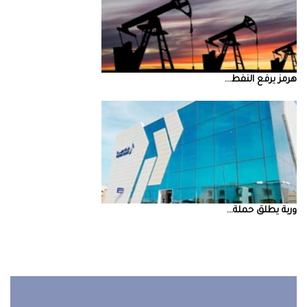
‮‬هرمز‮‬‭ ‬يرفع‭ ‬النفط‭ ...
‮‬وربة‮‬‭ ‬يطلق‭ ‬حملة‭ ...