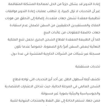
‬إعادة‭ ‬التدوير‭ ‬قد‭ ‬يشكل‭ ‬جزءاً‭ ‬من‭ ‬الحل‭ ‬لمعالجة‭ ‬المشكلة‭ ‬المتفاقمة‭.‬
‬جهات‭ ‬خاضعة‭ ‬للعقوبات‭ ‬من‭ ‬عائدات‭ ‬البيع‭.‬
‬مسجلة‭ ‬عبر‭ ‬شبكات‭ ‬من‭ ‬الشركات‭ ‬الخارجية‭ ‬المنتشرة‭ ‬في‭ ‬عدة‭ ‬دول‭.‬
تحديات‭ ‬مستقبلية
‬والجيوسياسية‭ ‬والبيئية‭ ‬بصورة‭ ‬غير‭ ‬مسبوقة‭.‬