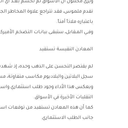
‬باعتباره‭ ‬ملاذاً‭ ‬آمناً‭.‬
وفــي‭ ‬المـقابل،‭ ‬ستبقـى‭ ‬بيانـات‭ ‬التضخم‭ ‬الأميركية‭ ‬وقرارات‭ ‬الاحتيــاطي‭ ‬الفيدرالي‭ ‬العامل‭ ‬الأكثر‭ ‬حسماً‭ ‬في‭ ‬تحديد‭ ‬اتجاه‭ ‬المعدن‭ ‬خلال‭ ‬النصف‭ ‬الثاني‭ ‬من‭ ‬العام‭.‬
المعادن‭ ‬النفيسة‭ ‬تستفيد
‬سجل‭ ‬البلاتين‭ ‬والبلاديوم‭ ‬مكاسب‭ ‬متفاوتة،‭ ‬مستفيدين‭ ‬من‭ ‬تحسن‭ ‬معنويات‭ ‬المستثمرين‭ ‬وتراجع‭ ‬المخاوف‭ ‬المرتبطة‭ ‬بالاضطرابات‭ ‬الجيوسياسية‭.‬
‬التقلبات‭ ‬الأخيرة‭ ‬في‭ ‬الأسواق‭.‬
‬جانب‭ ‬الطلب‭ ‬الاستثماري‭.‬