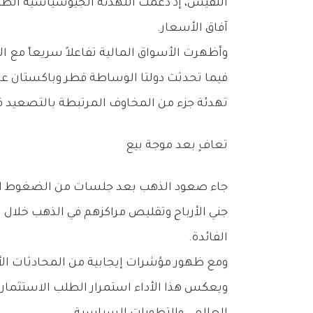
‬آفاق‭ ‬الأسعار‭.‬
‬تهدئة‭ ‬جزء‭ ‬من‭ ‬المخاوف‭ ‬المرتبطة‭ ‬بالتصعيد‭ ‬في‭ ‬الشرق‭ ‬الأوسط،‭ ‬ما‭ ‬انعكس‭ ‬على‭ ‬أسعار‭ ‬النفط‭ ‬والذهب‭ ‬والأسواق‭ ‬العالمية‭ ‬بشكل‭ ‬عام‭.‬
تعافٍ‭ ‬بعد‭ ‬موجة‭ ‬بيع
‬الفائدة‭.‬