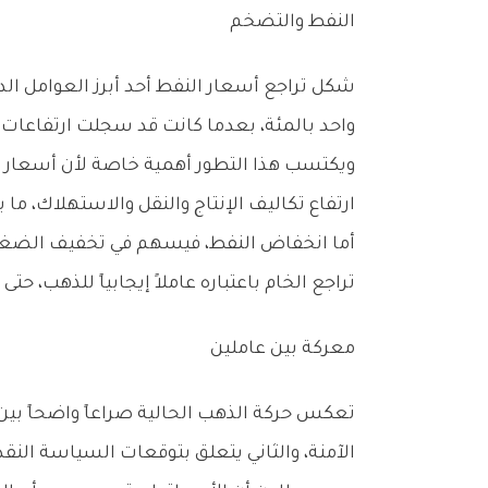
النفط‭ ‬والتضخم
‬واحد‭ ‬بالمئة،‭ ‬بعدما‭ ‬كانت‭ ‬قد‭ ‬سجلت‭ ‬ارتفاعات‭ ‬قوية‭ ‬في‭ ‬وقت‭ ‬سابق‭.‬
‬ارتفاع‭ ‬تكاليف‭ ‬الإنتاج‭ ‬والنقل‭ ‬والاستهلاك،‭ ‬ما‭ ‬يدفع‭ ‬البنوك‭ ‬المركزية‭ ‬إلى‭ ‬تبني‭ ‬سياسات‭ ‬نقدية‭ ‬أكثر‭ ‬تشدداً‭.‬
‬تراجع‭ ‬الخام‭ ‬باعتباره‭ ‬عاملاً‭ ‬إيجابياً‭ ‬للذهب،‭ ‬حتى‭ ‬وإن‭ ‬كانت‭ ‬الأسواق‭ ‬ما‭ ‬تزال‭ ‬تتوقع‭ ‬خطوات‭ ‬تشديد‭ ‬نقدي‭ ‬إضافية‭ ‬من‭ ‬جانب‭ ‬الاحتياطي‭ ‬الفيدرالي‭.‬
معركة‭ ‬بين‭ ‬عاملين
‬الآمنة،‭ ‬والثاني‭ ‬يتعلق‭ ‬بتوقعات‭ ‬السياسة‭ ‬النقدية‭ ‬الأميركية‭ ‬التي‭ ‬تضغط‭ ‬على‭ ‬الأسعار‭ ‬من‭ ‬خلال‭ ‬رفع‭ ‬تكلفة‭ ‬الاحتفاظ‭ ‬بالمعدن‭.‬