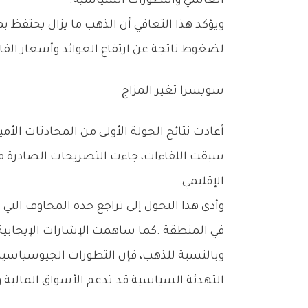
‬العالمي‭ ‬والتطورات‭ ‬السياسية‭.‬
‬لضغوط‭ ‬ناتجة‭ ‬عن‭ ‬ارتفاع‭ ‬العوائد‭ ‬وأسعار‭ ‬الفائدة‭.‬
سويسرا‭ ‬تغير‭ ‬المزاج
‬الإقليمي‭.‬
‬في‭ ‬المنطقة‭. ‬كما‭ ‬ساهمت‭ ‬الإشارات‭ ‬الإيجابية‭ ‬إلى‭ ‬إمكانية‭ ‬التوصل‭ ‬لاتفاق‭ ‬خلال‭ ‬فترة‭ ‬زمنية‭ ‬محددة‭ ‬في‭ ‬تحسين‭ ‬معنويات‭ ‬المستثمرين‭ ‬عالمياً‭.‬
‬التهدئة‭ ‬السياسية‭ ‬قد‭ ‬تدعم‭ ‬الأسواق‭ ‬المالية‭ ‬وتقلل‭ ‬التقلبات‭. ‬ولهذا‭ ‬السبب‭ ‬ظل‭ ‬المعدن‭ ‬يتحرك‭ ‬بحذر‭ ‬بين‭ ‬تأثيرات‭ ‬هذه‭ ‬العوامل‭ ‬المتعارضة‭.‬