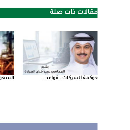
مقالات ذات صلة
حوكمة‭ ‬الشركات‭.. ‬قواعد‭ ...
السعودية‭ ‬تخف‭‬‭