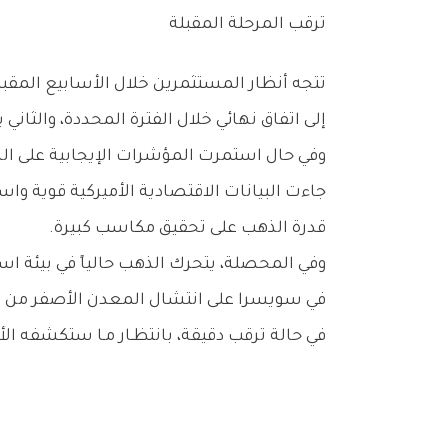
ترقب‭ ‬المرحلة‭ ‬المقبلة
‬إلى‭ ‬اتفاق‭ ‬نهائي‭ ‬خلال‭ ‬الفترة‭ ‬المحددة،‭ ‬والثاني‭ ‬يرتبط‭ ‬بقرارات‭ ‬الاحتياطي‭ ‬الفيدرالي‭ ‬ومسار‭ ‬أسعار‭ ‬الفائدة‭ ‬في‭ ‬الولايات‭ ‬المتحدة‭.‬
‬قدرة‭ ‬الذهب‭ ‬على‭ ‬تحقيق‭ ‬مكاسب‭ ‬كبيرة‭.‬
‬في‭ ‬حالة‭ ‬ترقب‭ ‬دقيقة،‭ ‬بانتظـار‭ ‬مـا‭ ‬ستكشفه‭ ‬الأسابيع‭ ‬المقبلة‭ ‬مـن‭ ‬تطـورات‭ ‬سياسيــة‭ ‬واقتصادية‭ ‬قد‭ ‬تحدد‭ ‬اتجاه‭ ‬الأسعار‭ ‬لبقية‭ ‬العام‭.‬