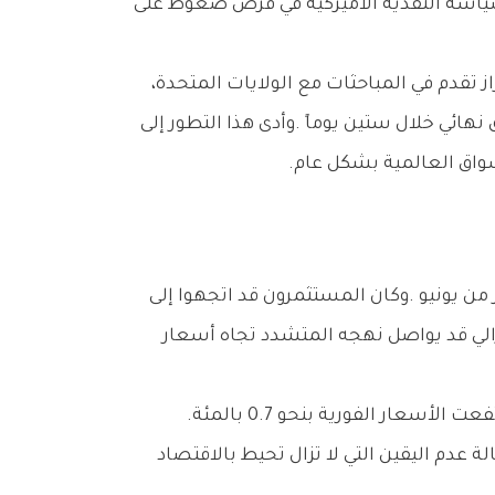
ومع‭ ‬ظهور‭ ‬مؤشرات‭ ‬إيجابية‭ ‬من‭ ‬المحادثات‭ ‬الأميركية‭ ‬الإيرانية،‭ ‬تمكن‭ ‬الذهب‭ ‬من‭ ‬استعادة‭ ‬جزء‭ ‬من‭ ‬زخمه،‭ ‬إذ‭ ‬ارتفعت‭ ‬الأسعار‭ ‬الفورية‭ ‬بنحو‭ ‬0‭.‬7‭ ‬بالمئة‭.