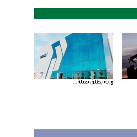
‮‬وربة‮‬‭ ‬يطلق‭ ‬حملة‭ ...