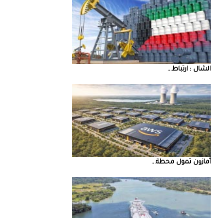
‮‬الشال‮ ‬‭: ‬ارتباط‭ ...
أمازون‭ ‬تمول‭ ‬محطة‭ ...