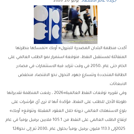
جريدة عالم الاقتصاد
يونيو 20, 2026
‬الانبعاثات‭.‬
‬بلوغ‭ ‬الاستهلاك‭ ‬العالمي‭ ‬ذروته‭ ‬خلال‭ ‬العقود‭ ‬المقبلة‭. ‬وتتوقع‭ ‬‮«‬أوبك‮»‬‭
‬2025‭ ‬إلى‭ ‬113.3‭ ‬مليون‭ ‬برميل‭ ‬يومياً‭ ‬بحلول‭ ‬عام‭ ‬2030،‭ ‬ثم‭ ‬إلى‭ ‬نحو‭ ‬124‭