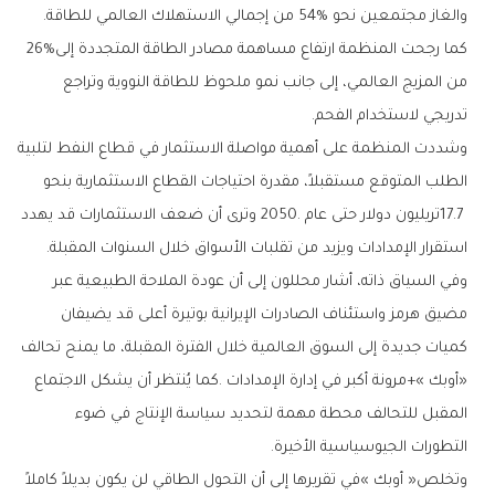
‬والغاز‭ ‬مجتمعين‭ ‬نحو‭ ‬54‭% ‬من‭ ‬إجمالي‭ ‬الاستهلاك‭ ‬العالمي‭ ‬للطاقة‭.
‬كما‭ ‬رجحت‭ ‬المنظمة‭ ‬ارتفاع‭ ‬مساهمة‭ ‬مصادر‭ ‬الطاقة‭ ‬المتجددة‭ ‬إلى‭ ‬26‭%
‬تدريجي‭ ‬لاستخدام‭ ‬الفحم‭.‬
‬استقرار‭ ‬الإمدادات‭ ‬ويزيد‭ ‬من‭ ‬تقلبات‭ ‬الأسواق‭ ‬خلال‭ ‬السنوات‭ ‬المقبلة‭.‬
‬التطورات‭ ‬الجيوسياسية‭ ‬الأخيرة‭.‬