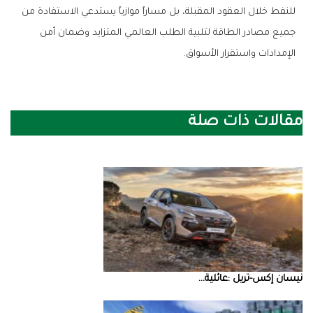
‬الإمدادات‭ ‬واستقرار‭ ‬الأسواق‭.‬
مقالات ذات صلة
نيسان‭ ‬إكس‭-‬تريل‭: ‬عائلية‭ ...