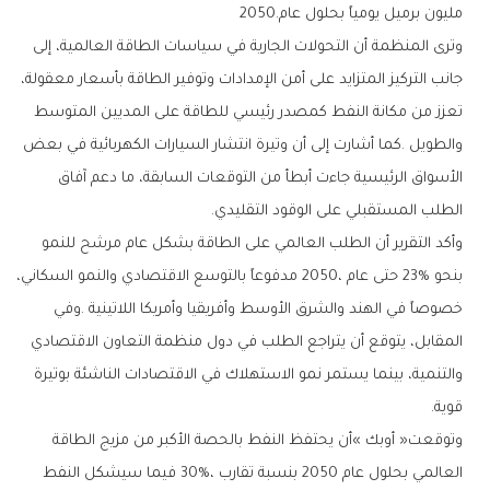
‬مليون‭ ‬برميل‭ ‬يومياً‭ ‬بحلول‭ ‬عام‭ ‬2050‭.‬
‬الطلب‭ ‬المستقبلي‭ ‬على‭ ‬الوقود‭ ‬التقليدي‭.‬
‬قوية‭.‬