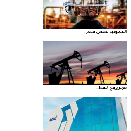
السعودية‭ ‬تخفض‭ ‬سعر‭ ...
‮‬هرمز‮‬‭ ‬يرفع‭ ‬النفط‭ ...