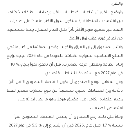
‬والنقل‭.‬
‬من‭ ‬تعافٍ‭ ‬قوي‭ ‬عقب‭ ‬زوال‭ ‬الأزمة‭.‬
‬إنتاج‭ ‬الطاقة‭ ‬وتعطل‭ ‬حركة‭ ‬الصادرات،‭ ‬قبل‭ ‬أن‭ ‬تحقق‭ ‬نمواً‭ ‬يتجاوز‭ ‬10‭ %
‬في‭ ‬عام‭ ‬2027‭ ‬مع‭ ‬استعادة‭ ‬النشاط‭ ‬الاقتصادي‭.‬
‬امتصاص‭ ‬الصدمات‭.‬
‬بنسبة‭ ‬1‭.‬7‭ % ‬خلال‭ ‬عام‭ ‬2026،‭ ‬قبل‭ ‬أن‭ ‬يتسارع‭ ‬إلى‭ ‬5‭.‬5‭ % ‬في‭ ‬عام‭ ‬2027،‭