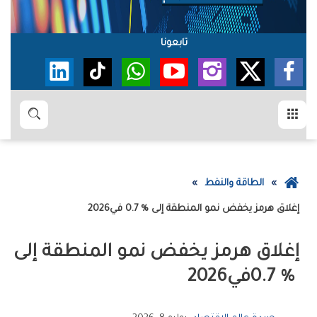
تابعونا
القائمة
بحث
عودة
الطاقة والنفط
إلى
إغلاق‭ ‬هرمز‭ ‬يخفض‭ ‬نمو‭ ‬المنطقة‭ ‬إلى‭ ‬0‭.‬7‭ % ‬في‭ ‬2026
الصفحة
الرئيسية
‬0‭.‬7‭ % ‬في‭ ‬2026