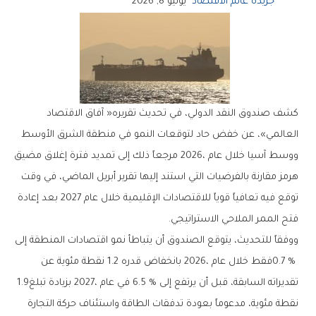
جريدة عالم الاقتصاد
يوليو 8, 2026
‬فتح‭ ‬الممر‭ ‬الملاحي‭ ‬الاستراتيجي‭.‬
‬تقديراته‭ ‬السابقة،‭ ‬قبل‭ ‬أن‭ ‬يرتفع‭ ‬إلى‭ ‬6‭.‬5‭ % ‬في‭ ‬عام‭ ‬2027،‭ ‬بزيادة‭ ‬تبلغ‭ ‬1‭.‬9‭