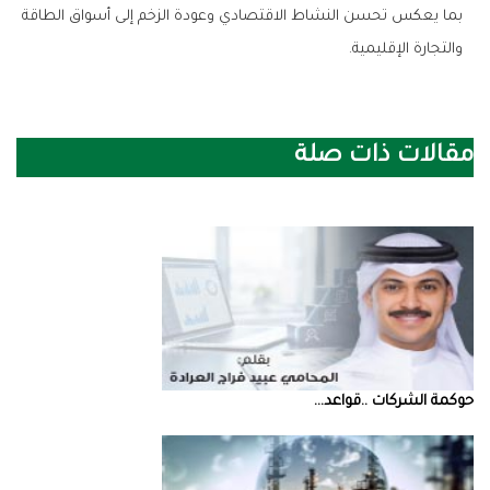
‬والتجارة‭ ‬الإقليمية‭.‬
مقالات ذات صلة
حوكمة‭ ‬الشركات‭.. ‬قواعد‭ ...