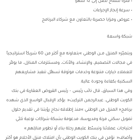
•‭ ‬فترة‭ ‬سماح‭ ‬تصل‭ ‬إلى‭ ‬12‭ ‬شهراً
•‭ ‬سرعة‭ ‬إنجاز‭ ‬الإجراءات
•‭ ‬عروض‭ ‬ومزايا‭ ‬حصرية‭ ‬بالتعاون‭ ‬مع‭ ‬شركاء‭ ‬البرنامج
شبكة‭ ‬واسعة‭ ‬
‬السكنية‭ ‬بكفاءة‭ ‬وجودة‭ ‬عالية‭.‬
‬احتياجات‭ ‬عملائنا‭ ‬وتبسّط‭ ‬عليهم‭ ‬رحلة‭ ‬بناء‭ ‬أو‭ ‬تطوير‭ ‬منازلهم‮»‬‭. ‬