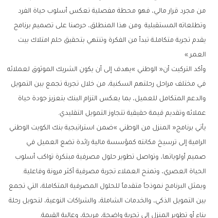
‬العمر‮»‬‭.‬
‬عملائه‭ ‬وتقديم‭ ‬قيمة‭ ‬حقيقية‭ ‬تتجاوز‭ ‬التمويل‭ ‬التقليدي‭.‬
‬الحياة‭ ‬العصري،‭ ‬وتمنح‭ ‬العملاء‭ ‬تجربة‭ ‬مصرفية‭ ‬أكثر‭ ‬مرونة‭ ‬وفاعلية‭.‬
‬بناء‭ ‬أو‭ ‬تطوير‭ ‬المنزل‭ ‬إلى‭ ‬تجربة‭ ‬واضحة،‭ ‬مريحة،‭ ‬وعالية‭ ‬القيمة‭.‬