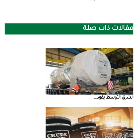
مقالات ذات صلة
الشرق‭ ‬الأوسط‭ ‬يقود‭ ...