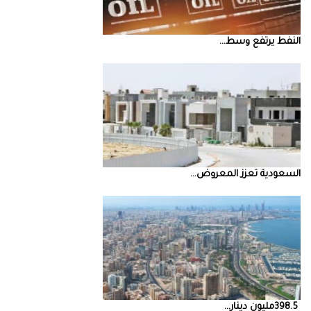
النفط‭ ‬يرتفع‭ ‬وسط‭ ...
السعودية‭ ‬تعزز‭ ‬المعروض‭ ...
398.5‭ ‬مليون‭ ‬دينار‭ ...