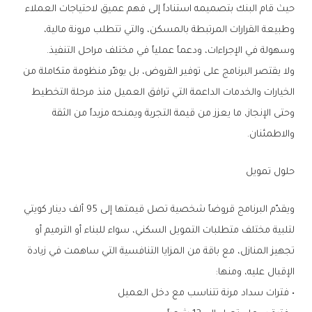
‬وسهولة‭ ‬في‭ ‬الإجراءات،‭ ‬ودعماً‭ ‬عملياً‭ ‬في‭ ‬مختلف‭ ‬مراحل‭ ‬التنفيذ‭.‬
‬والاطمئنان‭.‬
حلول‭ ‬تمويل‭ ‬
‬الإقبال‭ ‬عليه،‭ ‬ومنها‭:‬
•‭ ‬فترات‭ ‬سداد‭ ‬مرنة‭ ‬تتناسب‭ ‬مع‭ ‬دخل‭ ‬العميل