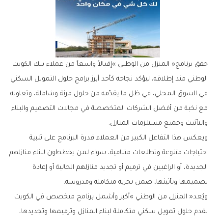
‬والتأثيث‭ ‬وجميع‭ ‬مستلزمات‭ ‬المنازل‭.‬
‬تصميمها‭ ‬وتأثيثها،‭ ‬ضمن‭ ‬تجربة‭ ‬متكاملة‭ ‬ومدروسة‭.‬