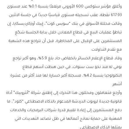
وأغلق مؤشر ستوكس 600 الأوروبي مرتفعًا بنسبة 0.1% عند مستوى
617.93 نقطة، عقب تسجيله مستوى قياسيًا جديدًا في جلسة الاثنين.
وقالت محللة الأسواق في بنك “سويس كوت”، إيبك أوزكارديسكايا، إن
تباطؤ عمليات البيع في قطاع المعادن خلال بداية الجلسة شجّع
المستثمرين على الإقبال على المخاطرة، قبل أن تتراجع هذه الشهية
مع تقدم التداولات.
وقاد قطاع الإعلام الخسائر بانخفاض حاد بلغ 5.9%، وهو أكبر تراجع
يومي له منذ نحو ست سنوات، في حين هبطت أسهم قطاع
التكنولوجيا بنسبة 4.2%، مسجلة أكبر خسارة لها منذ أكثر من عشرة
أشهر.
وأرجع متعاملون ومحللون هذا التحرك إلى إطلاق شركة “أنثروبيك” أداة
قانونية جديدة لروبوت الدردشة المدعوم بالذكاء الاصطناعي “كلود”، ما
دفع المستثمرين إلى إعادة تقييم قدرة شركات البرمجيات والخدمات
المهنية على حماية نماذج أعمالها في ظل تصاعد التهديدات التي
يمثلها الذكاء الاصطناعي.