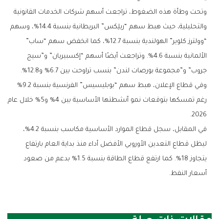
وتحت وطأة هذه الضغوط، تراجعت أسهم شركات الخدمات القانونية
والتحليلية، حيث هبط سهم “ريلِكس” البريطانية بنسبة 14.4%، وسهم
“وولترز كلوير” الهولندية بنسبة 12.7%، كما انخفض سهم “ساب”
الألمانية بنسبة 4.6%. وتراجعت أيضًا أسهم “إكسبيريان” و”سيج
جروب” و”مجموعة بورصات لندن” بنسب تراوحت بين 6.7% و12.8%.
وفي قطاع الإعلان، هبط سهم “بوبليسيس” الفرنسية بنسبة 9.2%
رغم تمسكها بتوقعات نمو أنشطتها الأساسية بين 4% و5% خلال عام
2026.
في المقابل، سجل قطاع الموارد الأساسية مكاسب بنسبة 4.2%،
ليظل قطاع التعدين الأوروبي الأفضل أداء منذ بداية العام بارتفاع
يتجاوز 18%. كما ارتفع قطاع الطاقة بنسبة 1.5% بدعم من صعود
أسعار النفط.