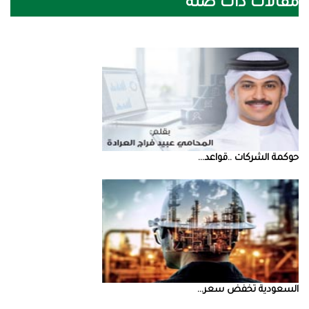
مقالات ذات صلة
حوكمة‭ ‬الشركات‭.. ‬قواعد‭ ...
السعودية‭ ‬تخفض‭ ‬سعر‭ ...