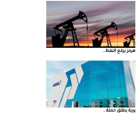
‮‬هرمز‮‬‭ ‬يرفع‭ ‬النفط‭ ...
‮‬وربة‮‬‭ ‬يطلق‭ ‬حملة‭ ...