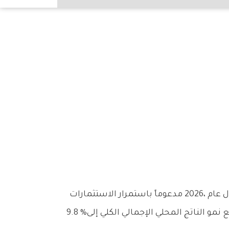
‬الحكومية،‭ ‬وتقدم‭ ‬مسار‭ ‬التنويع‭ ‬الاقتصادي،‭ ‬والسياسات‭ ‬الاستباقية‭ ‬الداعمة‭ ‬للنشاط‭ ‬الاقتصادي،‭ ‬على‭ ‬أن‭ ‬يرتفع‭ ‬نمو‭ ‬الناتج‭ ‬المحلي‭ ‬الإجمالي‭ ‬الكلي‭ ‬إلى‭ ‬9‭.‬8‭ %