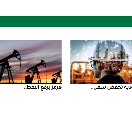
ض سعر ...
‮‬هرمز‮‬‭ ‬يرفع‭ ‬النفط‭ ...