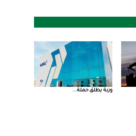
‮‬وربة‮‬‭ ‬يطلق‭ ‬حملة‭ ...