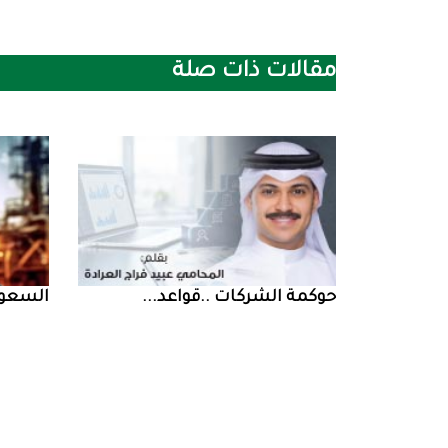
مقالات ذات صلة
حوكمة‭ ‬الشركات‭.. ‬قواعد‭ ...
السعودية‭ ‬تخف‭‬‭