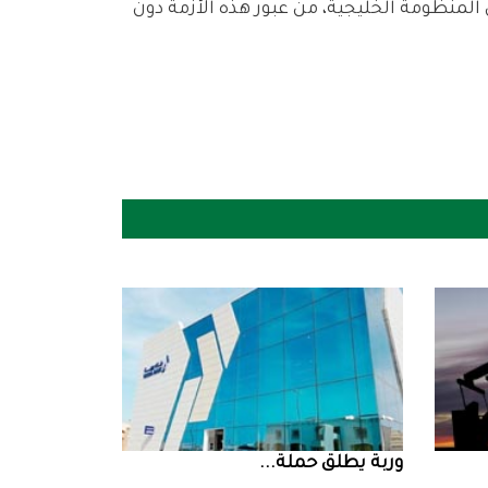
‮‬وربة‮‬‭ ‬يطلق‭ ‬حملة‭ ...