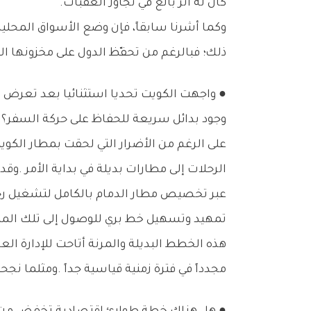
‬كان‭ ‬له‭ ‬أثر‭ ‬بالغ‭ ‬في‭ ‬تجاوز‭ ‬العقبات‭.‬
‬ذلك؛‭ ‬فبالرغم‭ ‬من‭ ‬تحفّظ‭ ‬الدول‭ ‬على‭ ‬مخزونها‭ ‬الاستراتيجي‭ ‬آنذاك،‭ ‬لم‭ ‬تشهد‭ ‬الكويت‭ ‬أي‭ ‬نقص‭ ‬في‭ ‬الإمدادات‭ ‬الغذائية‭ ‬والدوائية‭ ‬بفضل‭ ‬التدابير‭ ‬ذاتها‭.‬
‬وجود‭ ‬بدائل‭ ‬سريعة‭ ‬للحفاظ‭ ‬على‭ ‬حركة‭ ‬السفر؟
‬تمهيد‭ ‬وتسهيل‭ ‬خط‭ ‬بري‭ ‬للوصول‭ ‬إلى‭ ‬تلك‭ ‬المطارات‭.‬
‬مجدداً‭ ‬في‭ ‬فترة‭ ‬زمنية‭ ‬قياسية‭ ‬جداً‭. ‬ومثلما‭ ‬نجحت‭ ‬في‭ ‬السابق،‭ ‬فهي‭ ‬قادرة‭ ‬بلا‭ ‬شك‭ ‬في‭ ‬هذه‭ ‬المرة‭ ‬أيضاً‭ ‬على‭ ‬إعادة‭ ‬الإصلاح‭ ‬والتشغيل‭ ‬بذات‭ ‬الكفاءة‭.‬