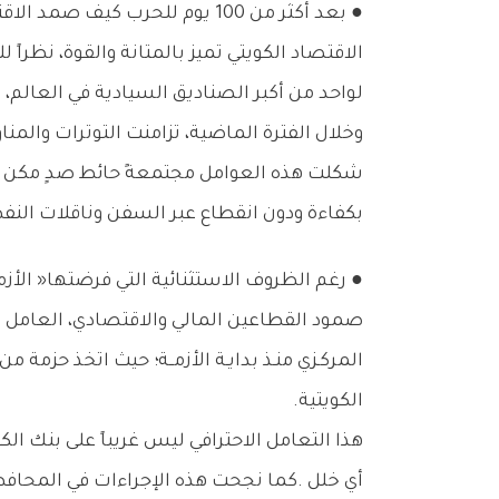
●‭ ‬بعد‭ ‬أكثر‭ ‬من‭ ‬100‭ ‬يوم‭ ‬للحرب‭ ‬كيف‭ ‬صمد‭ ‬الاقتصاد‭ ‬الكويتي‭ ‬في‭ ‬وجه‭ ‬الأزمة؟
‬لواحد‭ ‬من‭ ‬أكبر‭ ‬الصناديق‭ ‬السيادية‭ ‬في‭ ‬العالم،‭ ‬فضلاً‭ ‬عن‭ ‬الاحتياطيات‭ ‬المالية‭ ‬الضخمة‭ ‬المتمثلة‭ ‬في‭ ‬‮«‬صندوق‭ ‬أجيال‭ ‬المستقبل‮»‬‭ ‬
‬بكفاءة‭ ‬ودون‭ ‬انقطاع‭ ‬عبر‭ ‬السفن‭ ‬وناقلات‭ ‬النفط‭ ‬التي‭ ‬واصلت‭ ‬الإبحار‭ ‬خلال‭ ‬الأزمة،‭ ‬وفقاً‭ ‬لما‭ ‬تداولته‭ ‬وسائل‭ ‬الإعلام‭.‬
●‭ ‬رغم‭ ‬الظروف‭ ‬الاستثنائية‭ ‬التي‭ ‬فرضتها‭ ‬‮«‬الأزمة‮»‬‭.. ‬كيف‭ ‬تم‭ ‬الحفاظ‭ ‬على‭ ‬متانة‭ ‬القطاع‭ ‬المالي‭ ‬والمصرفي‭ ‬؟
‬الكويتية‭.‬
‬أي‭ ‬خلل‭. ‬كما‭ ‬نجحت‭ ‬هذه‭ ‬الإجراءات‭ ‬في‭ ‬المحافظة‭ ‬على‭ ‬استقرار‭ ‬سعر‭ ‬صرف‭ ‬الدينار‭ ‬الكويتي‭ ‬وعدم‭ ‬تأثره‭ ‬بالظروف‭ ‬الراهنة‭.‬