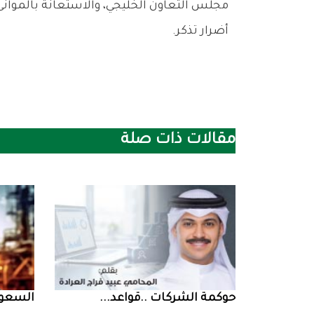
‬أضرار‭ ‬تذكر‭.‬
مقالات ذات صلة
حوكمة‭ ‬الشركات‭.. ‬قواعد‭ ...
السعودية‭ ‬تخف‭‬‭