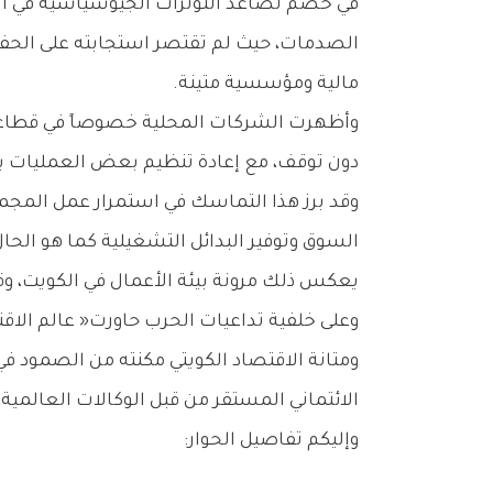
‬مالية‭ ‬ومؤسسية‭ ‬متينة‭.‬
‬دون‭ ‬توقف،‭ ‬مع‭ ‬إعادة‭ ‬تنظيم‭ ‬بعض‭ ‬العمليات‭ ‬بما‭ ‬يتناسب‭ ‬مع‭ ‬الظروف‭ ‬الحالية‭.‬
‬السوق‭ ‬وتوفير‭ ‬البدائل‭ ‬التشغيلية‭ ‬كما‭ ‬هو‭ ‬الحال‭ ‬في‭ ‬قطاع‭ ‬الطيران‭ ‬والخدمات‭ ‬اللوجستية‭. ‬
يعكس‭ ‬ذلك‭ ‬مرونة‭ ‬بيئة‭ ‬الأعمال‭ ‬في‭ ‬الكويت،‭ ‬وقدرة‭ ‬القطاع‭ ‬الخاص‭ ‬على‭ ‬لعب‭ ‬دور‭ ‬مكمل‭ ‬للجهود‭ ‬الحكومية‭ ‬في‭ ‬الحفاظ‭ ‬على‭ ‬استمرارية‭ ‬النشاط‭ ‬الاقتصادي‭.‬
‬الائتماني‭ ‬المستقر‭ ‬من‭ ‬قبل‭ ‬الوكالات‭ ‬العالمية،‭ ‬كما‭ ‬أن‭ ‬منظومة‭ ‬الأمن‭ ‬الغذائي‭ ‬أثبتت‭ ‬كفاءتها‭ ‬بناءً‭ ‬على‭ ‬خبرات‭ ‬سابقة‭ ‬مثل‭ ‬أزمة‭ ‬كورونا‭.‬
وإليكم‭ ‬تفاصيل‭ ‬الحوار‭:‬