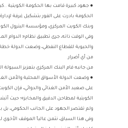
●‭ ‬جهود‭ ‬كبيرة‭ ‬قامت‭ ‬بها‭ ‬الحكومة‭ ‬الكويتية‭.. ‬كيف‭ ‬تم‭ ‬تأمين‭ ‬حركة‭ ‬النقل‭ ‬والخدمات‭ ‬الحيوية؟
‬وبنك‭ ‬الكويت‭ ‬المركزي،‭ ‬ومؤسسة‭ ‬البترول‭ ‬الكويتية،‭ ‬وهيئة‭ ‬أسواق‭ ‬المال‭.‬
‬من‭ ‬أي‭ ‬أضرار‭.‬
من‭ ‬جانبه‭ ‬قام‭ ‬البنك‭ ‬المركزي‭ ‬بتعزيز‭ ‬السيولة‭ ‬النقدية‭ ‬بالتنسيق‭ ‬مع‭ ‬وزارة‭ ‬المالية‭ ‬لمنع‭ ‬حدوث‭ ‬أي‭ ‬اضطراب‭ ‬في‭ ‬التدفقات‭ ‬المالية‭. ‬
● وضعت‭ ‬الدولة‭ ‬الأسواق‭ ‬المحلية‭ ‬والأمن‭ ‬الغذائي‭ ‬في‭ ‬صدارة‭ ‬أولوياتها‭ ‬منذ‭ ‬الأيام‭ ‬الأولى‭ ‬للحرب‭.. ‬كيف‭ ‬ترى‭ ‬ذلك؟
‬الكويتية‭ ‬لمطاحن‭ ‬الدقيق‭ ‬والمخابز»؛‭ ‬حيث‭ ‬أثبتت‭ ‬هذه‭ ‬المنظومة‭ ‬كفاءتها‭ ‬في‭ ‬أزمات‭ ‬سابقة‭ ‬وأبرزها‭ ‬أزمة‭ ‬جائحة‭ ‬كورونا‭.‬