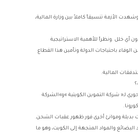
ولم‭ ‬تقتصر‭ ‬الجهود‭ ‬على‭ ‬الجانب‭ ‬الحكومي،‭ ‬بل‭ ‬برزت‭ ‬أيضاً‭ ‬حصافة‭ ‬ونباهة‭ ‬التاجر‭ ‬الكويتي‭ ‬الذي‭ ‬سارع‭ ‬بإيجاد‭ ‬خيارات‭ ‬بديلة‭ ‬وموانئ‭ ‬أخرى‭ ‬فور‭ ‬ظهور‭ ‬عقبات‭ ‬الشحن‭.