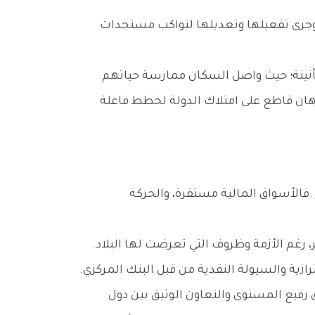
وقد‭ ‬تجسد‭ ‬هذا‭ ‬الاستقرار‭ ‬في‭ ‬إبقاء‭ ‬وكالات‭ ‬التصنيف‭ ‬العالمية‭ ‬على‭ ‬التصنيف‭ ‬الائتماني‭ ‬لدولة‭ ‬الكويت‭ ‬دون‭ ‬تغيير،‭ ‬رغم‭ ‬الأزمة‭ ‬وظروف‭ ‬التي‭ ‬تعرضت‭ ‬لها‭ ‬البلاد‭.