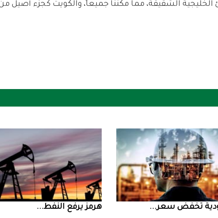
ض سعر ...
‮‬هرمز‮‬‭ ‬يرفع‭ ‬النفط‭ ...