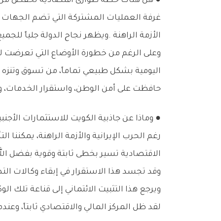
●‭ ‬هل‭ ‬هناك‭ ‬خطة‭ ‬طوارئ‭ ‬اقتصادية‭ ‬تخفض‭ ‬من‭ ‬ضبابية‭ ‬أي‭ ‬تداعيات‭ ‬محتملة‭ ‬لتجدد‭ ‬الأزمة‭ ‬الإقليمية؟
‬الأزمة‭ ‬الراهنة‭. ‬ويظهر‭ ‬نجاح‭ ‬الدولة‭ ‬جلياً‭ ‬للجميع‭ ‬في‭ ‬قدرتها‭ ‬على‭ ‬إدارة‭ ‬الأزمات‭ ‬المتعاقبة‭ ‬بفضل‭ ‬الله‭ ‬وتوفيقه‭.‬
‬حافظت‭ ‬على‭ ‬أمن‭ ‬الوطن،‭ ‬واستقرار‭ ‬الخدمات،‭ ‬والمنظومة‭ ‬المالية،‭ ‬والأمن‭ ‬الغذائي‭ ‬والدوائي‭.‬
● وماذا‭ ‬عن‭ ‬جاذبية‭ ‬الكويت‭ ‬للاستثمارات‭ ‬الأجنبية‭ ‬؟
‬الاقتصادية‭ ‬تسير‭ ‬بخطى‭ ‬ثابتة‭ ‬وقوية‭ ‬بفضل‭ ‬الله‭.‬
‬ويرجع‭ ‬هذا‭ ‬التثبيت‭ ‬الائتماني‭ ‬إلى‭ ‬قناعة‭ ‬تلك‭ ‬الوكالات‭ ‬برسوخ‭ ‬الخطط‭ ‬الاستراتيجية‭ ‬للكويت،‭ ‬وتوافر‭ ‬التدابير‭ ‬الاحترازية‭ ‬والسيولة‭ ‬النقدية‭ ‬من‭ ‬قبل‭ ‬البنك‭ ‬المركزي‭.‬