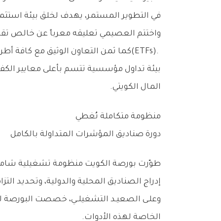
‬في‭ ‬التطوير‭ ‬المستمر،‭ ‬يهدف‭ ‬لخلق‭ ‬بيئة‭ ‬استثمارية‭ ‬جاذبة‭ ‬تتسم‭ ‬بالشفافية‭ ‬وتساهم‭ ‬في‭ ‬تعزيز‭ ‬دور‭ ‬القطاع‭ ‬الخاص‭ ‬في‭ ‬المسيرة‭ ‬التنموية‭ ‬الوطنية‭.‬‮»‬
‬المال‭ ‬الكويتي‭.‬
منظومة‭ ‬متكاملة‭ ‬تُغطي‭ ‬
دورة‭ ‬صناديق‭ ‬المؤشرات‭ ‬المتداولة‭ ‬بالكامل
‬إدراج‭ ‬الصناديق‭ ‬المحلية‭ ‬والدولية،‭ ‬وتحديد‭ ‬التزامات‭ ‬الإفصاح‭ ‬المستمرة‭ ‬المترتبة‭ ‬على‭ ‬مدير‭ ‬الصندوق‭ ‬طوال‭ ‬فترة‭ ‬الإدراج‭.‬
‬الخاصة‭ ‬لهذه‭ ‬الأدوات‭.‬