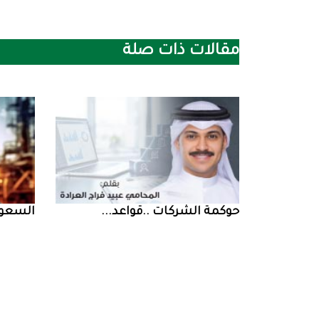
مقالات ذات صلة
حوكمة‭ ‬الشركات‭.. ‬قواعد‭ ...
السعودية‭ ‬تخف‭‬‭