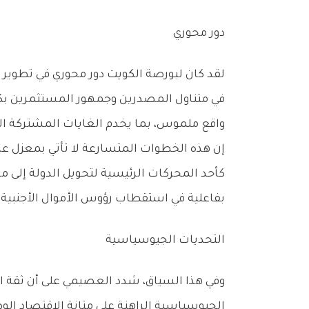
دور‭ ‬محوري
‬واقع‭ ‬ملموس،‭ ‬بما‭ ‬يخدم‭ ‬الغايات‭ ‬المشتركة‭ ‬التي‭ ‬تهدف‭ ‬إلى‭ ‬ارتقاء‭ ‬السوق‭ ‬وتعزيز‭ ‬تنافسيته‭.‬
‬بفاعلية‭ ‬في‭ ‬استقطاب‭ ‬رؤوس‭ ‬الأموال‭ ‬الأجنبية‭ ‬وتعزيز‭ ‬دور‭ ‬القطاع‭ ‬الخاص‭ ‬في‭ ‬قيادة‭ ‬المسيرة‭ ‬التنموية‭ ‬للاقتصاد‭ ‬الوطني‭.‬
التحديات‭ ‬الجيوسياسية