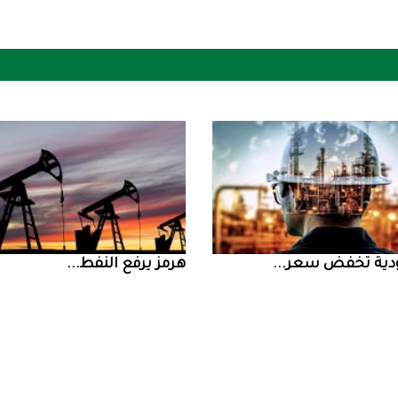
ض سعر ...
‮‬هرمز‮‬‭ ‬يرفع‭ ‬النفط‭ ...