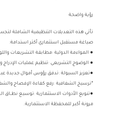
رؤية‭ ‬واضحة‭ ‬
‬صياغة‭ ‬مستقبل‭ ‬استثماري‭ ‬أكثر‭ ‬استدامة‭:‬
●‭ ‬المواءمة‭ ‬الدولية‭: ‬مطابقة‭ ‬التشريعات‭ ‬واللوائح‭ ‬المحلية‭ ‬مع‭ ‬المعايير‭ ‬العالمية‭ ‬المعتمدة‭ ‬في‭ ‬أسواق‭ ‬المال‭ ‬المتقدمة‭.‬
●‭ ‬الوضوح‭ ‬التشريعي‭: ‬تنظيم‭ ‬عمليات‭ ‬الإدراج‭ ‬والتداول‭ ‬وفق‭ ‬منهجية‭ ‬تشريعية‭ ‬واضحة‭ ‬تضمن‭ ‬حقوق‭ ‬كافة‭ ‬الأطراف‭ ‬وتوفر‭ ‬بيئة‭ ‬تشغيلية‭ ‬موثوقة‭.‬
●تعزيز‭ ‬السيولة‭: ‬تدفق‭ ‬رؤوس‭ ‬أموال‭ ‬جديدة‭ ‬عبر‭ ‬إدراج‭ ‬فئة‭ ‬متقدمة‭ ‬من‭ ‬الأدوات‭ ‬المالية‭ ‬التي‭ ‬تجذب‭ ‬شريحة‭ ‬أوسع‭ ‬من‭ ‬المستثمرين‭.‬
‭*‬ترسيخ‭ ‬الشفافية‭: ‬رفع‭ ‬كفاءة‭ ‬الإفصاح‭ ‬والشفافية،‭ ‬مما‭ ‬يساهم‭ ‬في‭ ‬بناء‭ ‬ثقة‭ ‬مستدامة‭ ‬لدى‭ ‬المستثمر‭ ‬المحلي‭ ‬والأجنبي‭ ‬على‭ ‬حد‭ ‬سواء‭.‬
‬مرونة‭ ‬أكبر‭ ‬للمحفظة‭ ‬الاستثمارية‭.‬