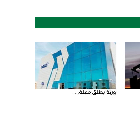
‮‬وربة‮‬‭ ‬يطلق‭ ‬حملة‭ ...