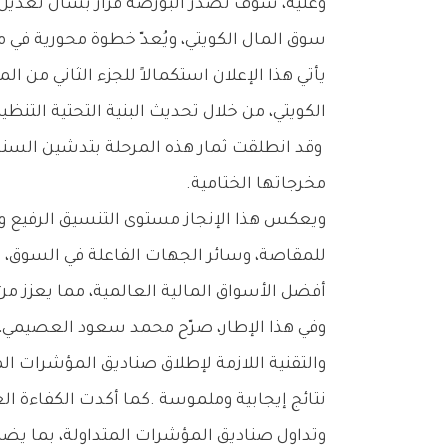
‬سوق‭ ‬المال‭ ‬الكويتي،‭ ‬ويُعدّ‭ ‬خطوة‭ ‬محورية‭ ‬في‭ ‬مسيرة‭ ‬تطويــر‭ ‬البيئـة‭ ‬الاستثماريــة‭ ‬وتنويع‭ ‬أدواتها‭ ‬بما‭ ‬يواكب‭ ‬أفضل‭ ‬الممارسات‭ ‬الدولية‭.‬
‬الكويتي،‭ ‬من‭ ‬خلال‭ ‬تحديث‭ ‬البنية‭ ‬التحتية‭ ‬التنظيمية‭ ‬والتشغيلية،‭ ‬وتعزيز‭ ‬منظومة‭ ‬التقاص‭ ‬والتسوية،‭ ‬وتوسيع‭ ‬نطاق‭ ‬المنتجات‭ ‬الاستثمارية‭ ‬المتاحة‭.‬
‬مخرجاتها‭ ‬الختامية‭.‬
‬أفضل‭ ‬الأسواق‭ ‬المالية‭ ‬العالمية،‭ ‬مما‭ ‬يعزز‭ ‬من‭ ‬مكانة‭ ‬الكويت‭ ‬كمركز‭ ‬مالي‭ ‬جاذب‭ ‬للاستثمارات‭ ‬النوعية‭.‬
‬وتداول‭ ‬صناديق‭ ‬المؤشرات‭ ‬المتداولة،‭ ‬بما‭ ‬يضمن‭ ‬انطلاقة‭ ‬مستقرة‭ ‬لهذه‭ ‬الأداة‭ ‬في‭ ‬السوق‭.‬‮»‬