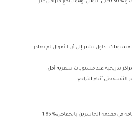
تراجع‭ ‬9‭ ‬قطاعات‭ ‬مقابل‭ ‬ارتفاع‭ ‬4‭ ‬فقط،‭ ‬وهو‭ ‬اتساع‭ ‬سلبي‭ ‬يعكس‭ ‬ضعف‭ ‬الزخم‭ ‬الشرائي‭ ‬العام‭. ‬وجاء‭ ‬قطاع‭ ‬الطاقة‭ ‬في‭ ‬مقدمة‭ ‬الخاسرين‭ ‬بانخفاض‭ ‬1‭.‬85‭ %‬،‭