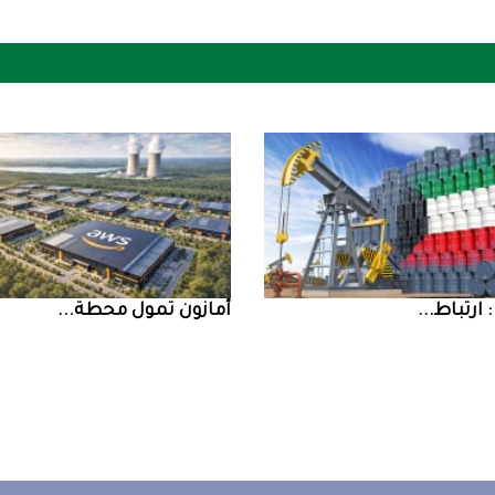
أمازون‭ ‬تمول‭ ‬محطة‭ ...