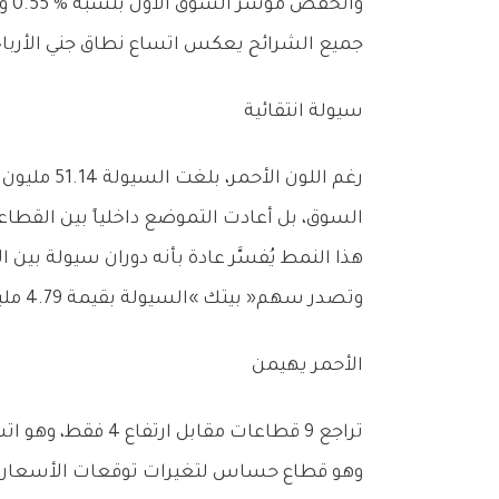
‬جميع‭ ‬الشرائح‭ ‬يعكس‭ ‬اتساع‭ ‬نطاق‭ ‬جني‭ ‬الأرباح‭ ‬بدلاً‭ ‬من‭ ‬كونه‭ ‬ضغطاً‭ ‬انتقائياً‭.‬
سيولة‭ ‬انتقائية‭ ‬
‬السوق،‭ ‬بل‭ ‬أعادت‭ ‬التموضع‭ ‬داخلياً‭ ‬بين‭ ‬القطاعات‭ ‬والأسهم‭.‬
هذا‭ ‬النمط‭ ‬يُفسَّر‭ ‬عادة‭ ‬بأنه‭ ‬دوران‭ ‬سيولة‭ ‬بين‭ ‬الأسهم،‭ ‬انتقال‭ ‬المحافظ‭ ‬من‭ ‬أسهم‭ ‬مضاربية‭ ‬إلى‭ ‬قيادية،‭ ‬وبناء‭ ‬مراكز‭ ‬تدريجية‭ ‬عند‭ ‬مستويات‭ ‬سعرية‭ ‬أقل‭.‬
وتصدر‭ ‬سهم‭ ‬‮«‬بيتك‮»‬‭ ‬السيولة‭ ‬بقيمة‭ ‬4‭.‬79‭ ‬مليون‭ ‬دينار،‭ ‬ما‭ ‬يؤكد‭ ‬استمرار‭ ‬تركّز‭ ‬السيولة‭ ‬المؤسسية‭ ‬في‭ ‬الأسهم‭ ‬الثقيلة‭ ‬حتى‭ ‬أثناء‭ ‬التراجع‭.‬
الأحمر‭ ‬يهيمن
‬وهو‭ ‬قطاع‭ ‬حساس‭ ‬لتغيرات‭ ‬توقعات‭ ‬الأسعار‭ ‬العالمية‭ ‬والتقييمات‭ ‬المستقبلية‭.‬