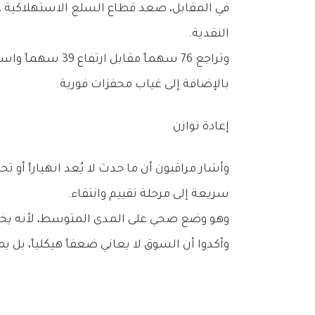
‬النقدية‭.‬
‬بالإضافة‭ ‬إلى‭ ‬غياب‭ ‬محفزات‭ ‬فورية‭.‬
إعادة‭ ‬توازن
‬سريعة‭ ‬إلى‭ ‬مرحلة‭ ‬تقييم‭ ‬وانتقاء‭.‬
وهو‭ ‬وضع‭ ‬صحي‭ ‬على‭ ‬المدى‭ ‬المتوسط،‭ ‬لأنه‭ ‬يخفف‭ ‬التضخم‭ ‬السعري،‭ ‬ويعيد‭ ‬توزيع‭ ‬السيولة،‭ ‬كما‭ ‬يمنع‭ ‬تكون‭ ‬فقاعات‭ ‬قصيرة‭ ‬الأجل‭.‬
وأكدوا‭ ‬أن‭ ‬السوق‭ ‬لا‭ ‬يعاني‭ ‬ضعفاً‭ ‬هيكلياً،‭ ‬بل‭ ‬يمر‭ ‬بمرحلة‭ ‬فلترة،‭ ‬حيث‭ ‬تُكافأ‭ ‬الأسهم‭ ‬ذات‭ ‬الأساسيات‭ ‬القوية‭ ‬وتُعاقب‭ ‬الأسهم‭ ‬المضاربية‭.‬