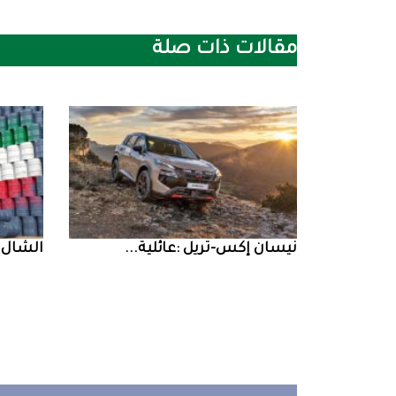
مقالات ذات صلة
نيسان‭ ‬إكس‭-‬تريل‭: ‬عائلية‭ ...
‮‬الشال‮ ‬‭: ‬ارتباط‭ ...