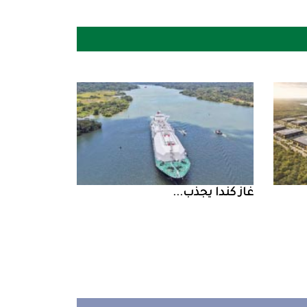
غاز‭ ‬كندا‭ ‬يجذب‭ ...