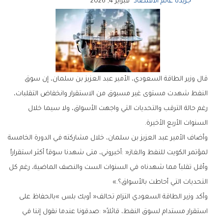
جريدة عالم الاقتصاد
فبراير 4, 2026
‬السنوات‭ ‬الأربع‭ ‬الأخيرة‭.‬
‬التحديات‭ ‬التي‭ ‬أحاطت‭ ‬بالأسواق؟‮»‬‭.‬