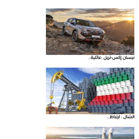
نيسان‭ ‬إكس‭-‬تريل‭: ‬عائلية‭ ...
‮‬الشال‮ ‬‭: ‬ارتباط‭ ...