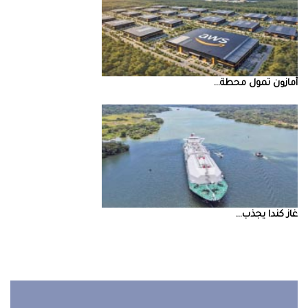
أمازون‭ ‬تمول‭ ‬محطة‭ ...
غاز‭ ‬كندا‭ ‬يجذب‭ ...