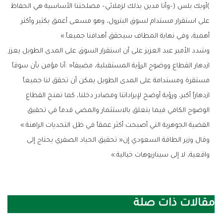
‬أهمية،‭ ‬وفي‭ ‬نهاية‭ ‬المطاف‭ ‬سيحقق‭ ‬أهدافنا‭ ‬جميعاً‮»‬‭.‬
‬القضية‭ ‬الجوهرية‭ ‬التي‭ ‬أصبحت‭ ‬أكثر‭ ‬عمقاً‭ ‬في‭ ‬ظل‭ ‬التحديات‭ ‬الراهنة‮»‬‭.‬
‬واقعية،‭ ‬لا‭ ‬إلى‭ ‬سيناريوهات‭ ‬خيالية‮»‬‭.‬
مقالات ذات صلة