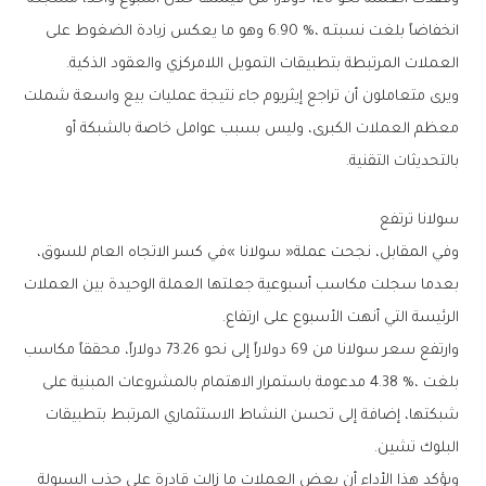
‬العملات‭ ‬المرتبطة‭ ‬بتطبيقات‭ ‬التمويل‭ ‬اللامركزي‭ ‬والعقود‭ ‬الذكية‭.‬
‬بالتحديثات‭ ‬التقنية‭.‬
سولانا‭ ‬ترتفع
‬الرئيسة‭ ‬التي‭ ‬أنهت‭ ‬الأسبوع‭ ‬على‭ ‬ارتفاع‭.‬
‬البلوك‭ ‬تشين‭.‬