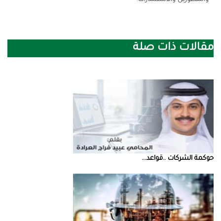
مقالات ذات صلة
حوكمة‭ ‬الشركات‭.. ‬قواعد‭ ...