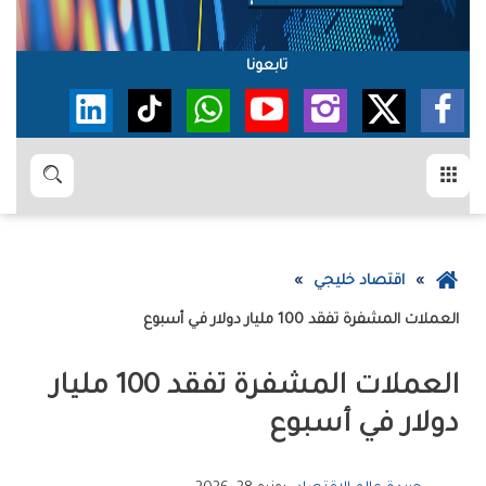
تابعونا
القائمة
بحث
عودة
اقتصاد خليجي
إلى
العملات‭ ‬المشفرة‭ ‬تفقد‭ ‬100‭ ‬مليار‭ ‬دولار‭ ‬في‭ ‬أسبوع
الصفحة
الرئيسية
‬دولار‭ ‬في‭ ‬أسبوع