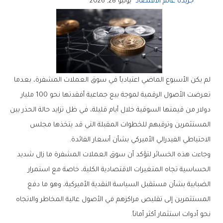
جريدة عالم الاقتصاد
يونيو 28, 2026
‬الاحتياطي‭ ‬الفيدرالي‭ ‬الأميركي‭ ‬بشأن‭ ‬أسعار‭ ‬الفائدة‭.‬
‬نحو‭ ‬أدوات‭ ‬استثمار‭ ‬أكثر‭ ‬أماناً‭.‬