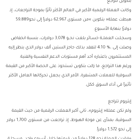
بتكوين‭ ‬تتراجع
‬هبطت‭ ‬عملة‭ ‬‮«‬بتكوين‮»‬‭ ‬من‭ ‬مستوى‭ ‬62‭,‬967‭ ‬دولاراً‭ ‬إلى‭ ‬نحو‭ ‬59‭,‬889‭
‬دولارًا‭ ‬بنهاية‭ ‬الأسبوع‭.‬
‬المستثمرون‭ ‬باعتباره‭ ‬أحد‭ ‬أهم‭ ‬مستويات‭ ‬الدعم‭ ‬النفسية‭ ‬والفنية‭.‬
‬تأثيراً‭ ‬في‭ ‬أداء‭ ‬السوق‭ ‬ككل‭.‬
إيثريوم‭ ‬تتراجع
‬إلى‭ ‬نحو‭ ‬1‭,‬572‭ ‬دولاراً‭.‬