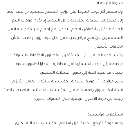
سيولة‭ ‬متراجعة
‬اتجاهات‭ ‬الأسعار‭.‬
‬جديدة‭ ‬قد‭ ‬تعيد‭ ‬الثقة‭ ‬إلى‭ ‬سوق‭ ‬العملات‭ ‬المشفرة‭.‬
‬رئيساً‭ ‬في‭ ‬حركة‭ ‬الأصول‭ ‬الرقمية‭ ‬خلال‭ ‬السنوات‭ ‬الأخيرة‭.‬
استثمارات‭ ‬مؤسسية