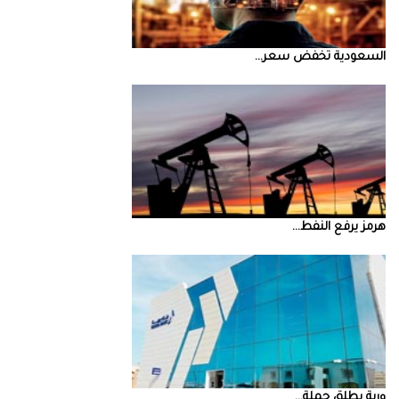
السعودية‭ ‬تخفض‭ ‬سعر‭ ...
‮‬هرمز‮‬‭ ‬يرفع‭ ‬النفط‭ ...
‮‬وربة‮‬‭ ‬يطلق‭ ‬حملة‭ ...