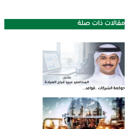
مقالات ذات صلة
حوكمة‭ ‬الشركات‭.. ‬قواعد‭ ...