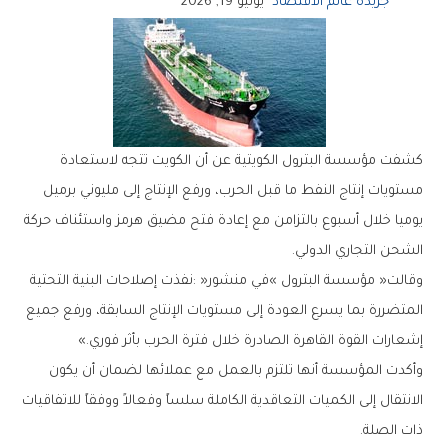
جريدة عالم الاقتصاد
يونيو 19, 2026
‬الشحن‭ ‬التجاري‭ ‬الدولي‭.‬
‬إشعارات‭ ‬القوة‭ ‬القاهرة‭ ‬الصادرة‭ ‬خلال‭ ‬فترة‭ ‬الحرب‭ ‬بأثر‭ ‬فوري‮»‬‭.‬
‬ذات‭ ‬الصلة‭.‬