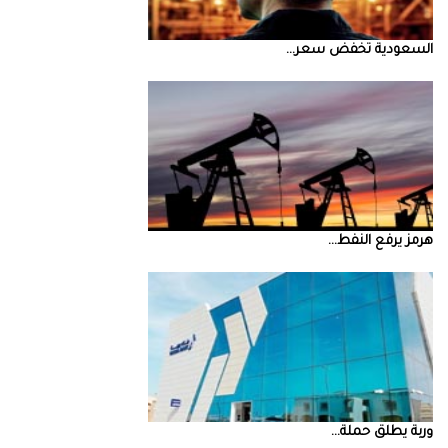
السعودية‭ ‬تخفض‭ ‬سعر‭ ...
‮‬هرمز‮‬‭ ‬يرفع‭ ‬النفط‭ ...
‮‬وربة‮‬‭ ‬يطلق‭ ‬حملة‭ ...