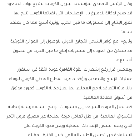
‬سابقاً‭.‬
‬أسابيع‮»‬‭.‬
‬في‭ ‬أسواق‭ ‬الطاقة‭ ‬العالمية‭.‬
‬الاستفادة‭ ‬من‭ ‬تحسن‭ ‬الطلب‭ ‬العالمي‭ ‬خلال‭ ‬الفترة‭ ‬المقبلة‭.‬