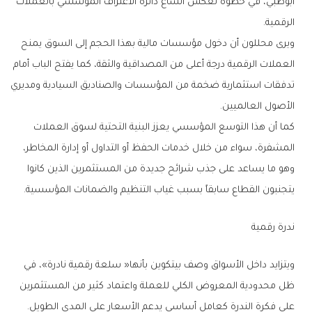
‬الرقمية‭.‬
‬الأصول‭ ‬العالميين‭.‬
‬يتجنبون‭ ‬القطاع‭ ‬سابقاً‭ ‬بسبب‭ ‬غياب‭ ‬التنظيم‭ ‬والضمانات‭ ‬المؤسسية‭.‬
ندرة‭ ‬رقمية
‬على‭ ‬فكرة‭ ‬الندرة‭ ‬كعامل‭ ‬أساسي‭ ‬يدعم‭ ‬الأسعار‭ ‬على‭ ‬المدى‭ ‬الطويل‭.‬