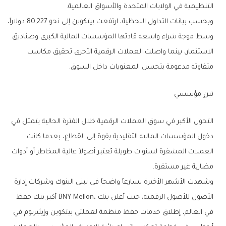
‬التنظيمية‭ ‬في‭ ‬الولايات‭ ‬المتحدة‭ ‬والأسواق‭ ‬العالمية‭.‬
‬متفاوتة‭ ‬مدعومة‭ ‬بتحسن‭ ‬المعنويات‭ ‬داخل‭ ‬السوق‭.‬
تبنٍ‭ ‬مؤسسي
‬مضاربة‭ ‬غير‭ ‬مستقرة‭.‬