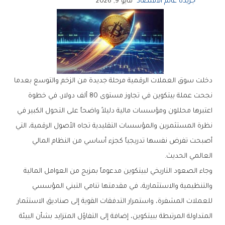
جريدة عالم الاقتصاد
مايو 9, 2026
‬العالمي‭ ‬الحديث‭.‬