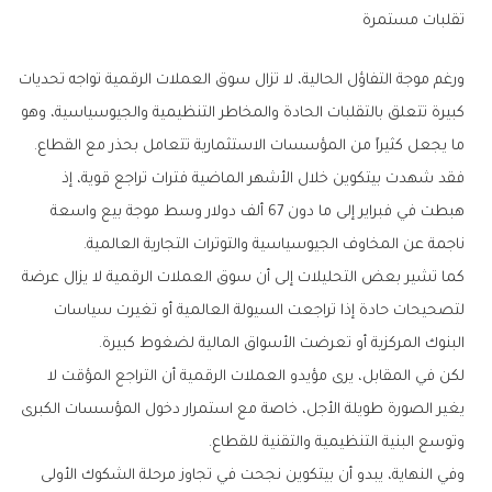
تقلبات‭ ‬مستمرة
‬ما‭ ‬يجعل‭ ‬كثيراً‭ ‬من‭ ‬المؤسسات‭ ‬الاستثمارية‭ ‬تتعامل‭ ‬بحذر‭ ‬مع‭ ‬القطاع‭.‬
‬ناجمة‭ ‬عن‭ ‬المخاوف‭ ‬الجيوسياسية‭ ‬والتوترات‭ ‬التجارية‭ ‬العالمية‭.‬
‬البنوك‭ ‬المركزية‭ ‬أو‭ ‬تعرضت‭ ‬الأسواق‭ ‬المالية‭ ‬لضغوط‭ ‬كبيرة‭.‬
‬وتوسع‭ ‬البنية‭ ‬التنظيمية‭ ‬والتقنية‭ ‬للقطاع‭.‬