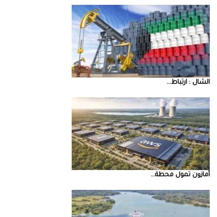
‮‬الشال‮ ‬‭: ‬ارتباط‭ ...
أمازون‭ ‬تمول‭ ‬محطة‭ ...