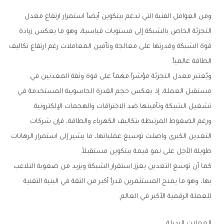
‬الطاقة‭ ‬عالمياً‭.‬
‬تشغيل‭ ‬الشبكة‭ ‬وتأمينها‭ ‬ضد‭ ‬الاختراقات‭ ‬والهجمات‭ ‬الإلكترونية‭.‬
‬طويلة‭ ‬الأجل‭ ‬على‭ ‬نمو‭ ‬قيمة‭ ‬بيتكوين‭ ‬مستقبلاً‭.‬
‬للعملة‭ ‬الرقمية‭ ‬الأكبر‭ ‬في‭ ‬العالم‭.‬
العملات‭ ‬البديلة