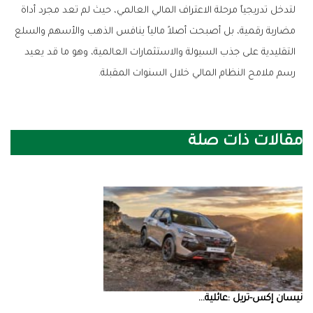
‬رسم‭ ‬ملامح‭ ‬النظام‭ ‬المالي‭ ‬خلال‭ ‬السنوات‭ ‬المقبلة‭.‬
مقالات ذات صلة
نيسان‭ ‬إكس‭-‬تريل‭: ‬عائلية‭ ...