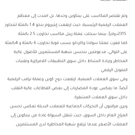
‬2315‭ ‬دولاراً،‭ ‬بينما‭ ‬سجلت‭ ‬عملة‭ ‬ريبل‭ ‬مكاسب‭ ‬تجاوزت‭ ‬2‭.‬5‭ ‬بالمئة‭.‬
‬التمويل‭ ‬الرقمي‭.‬
‬داخل‭ ‬سوق‭ ‬العملات‭ ‬المشفرة‭.‬
‬العملات‭ ‬الأصغر‭ ‬عندما‭ ‬ترتفع‭ ‬شهية‭ ‬المخاطرة‭ ‬لدى‭ ‬المستثمرين‭.‬