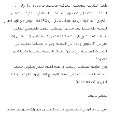
‬العملة‭ ‬أداة‭ ‬تحوط‭ ‬ضد‭ ‬مخاطر‭ ‬العملات‭ ‬الورقية‭ ‬والتضخم‭ ‬العالمي‭.‬
‬محدودة‭.‬
‬الدين‭ ‬والتضخم‭ ‬عالمياً‭.‬
تنظيم‭ ‬مرتقب