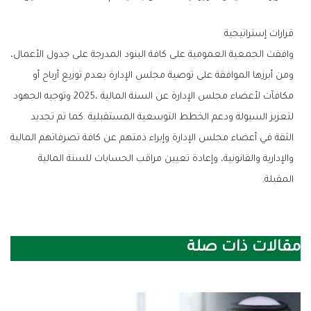
قرارات‭ ‬إستراتيجية
‬المقبلة‭.‬
مقالات ذات صلة