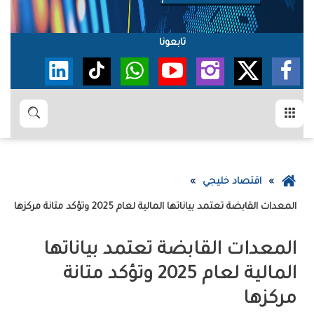
تابعونا
القائمة
بحث
عودة
اقتصاد خليجي
إلى
‮‬المعدات‭ ‬القابضة‮‬‭ ‬تعتمد‭ ‬بياناتها‭ ‬المالية‭ ‬لعام‭ ‬2025‭ ‬وتؤكد‭ ‬متانة‭ ‬مركزها‭ ‬
الصفحة
الرئيسية
‬مركزها‭ ‬