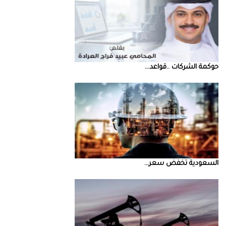
حوكمة‭ ‬الشركات‭.. ‬قواعد‭ ...
السعودية‭ ‬تخفض‭ ‬سعر‭ ...