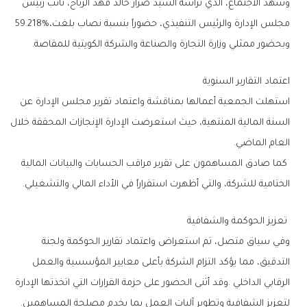
‬مجلس‭ ‬الإدارة‭ ‬والرئيس‭ ‬التنفيذي،‭ ‬حضوراً‭ ‬بنسبة‭ ‬نصاب‭ ‬بلغت‭ ‬59‭.‬218‭%‬،‭
‬وبحضور‭ ‬ممثلي‭ ‬وزارة‭ ‬التجارة‭ ‬والصناعة‭ ‬والشركة‭ ‬الكويتية‭ ‬للمقاصة‭. ‬
اعتماد‭ ‬التقارير‭ ‬السنوية
‬العام‭ ‬الماضي‭.‬
‬الختامية‭ ‬للشركة،‭ ‬والتي‭ ‬أظهرت‭ ‬استقراراً‭ ‬في‭ ‬الأداء‭ ‬المالي‭ ‬والتشغيلي‭. ‬
‭ ‬تعزيز‭ ‬الحوكمة‭ ‬والشفافية
‬لتعزيز‭ ‬الشفافية‭ ‬وتطوير‭ ‬آليات‭ ‬العمل‭ ‬بما‭ ‬يخدم‭ ‬مصلحة‭ ‬المساهمين‭. ‬