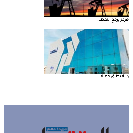
‮‬هرمز‮‬‭ ‬يرفع‭ ‬النفط‭ ...
‮‬وربة‮‬‭ ‬يطلق‭ ‬حملة‭ ...