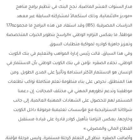
‬الدراسات‭ ‬المصرفية‭ (‬IBS‭). ‬وقد‭ ‬استفاد‭ ‬من‭ ‬هذه‭ ‬البرامج‭ ‬ما‭ ‬مجموعه‭ ‬177‭
‬وتعزيز‭ ‬جاهزية‭ ‬كوادره‭ ‬لمواكبة‭ ‬متطلبات‭ ‬السوق‭.‬
‬القطاع‭ ‬المالي‭ ‬والمصرفي‮»‬‭.‬