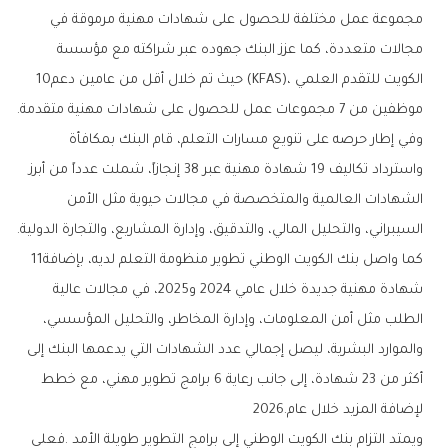
‬الكويت‭ ‬للتقدم‭ ‬العلمي‭ (‬KFAS‭)‬،‭ ‬حيث‭ ‬تم‭ ‬خلال‭ ‬أقل‭ ‬من‭ ‬عامين‭ ‬دعم‭ ‬10‭
‬موظفين‭ ‬من‭ ‬7‭ ‬مجموعات‭ ‬عمل‭ ‬للحصول‭ ‬على‭ ‬شهادات‭ ‬مهنية‭ ‬متقدمة‭.‬
‬السيبراني،‭ ‬والتحليل‭ ‬المالي،‭ ‬والتدقيق،‭ ‬وإدارة‭ ‬المشاريع،‭ ‬والتجارة‭ ‬الدولية‭.‬
كما‭ ‬واصل‭ ‬بنك‭ ‬الكويت‭ ‬الوطني‭ ‬تطوير‭ ‬منظومة‭ ‬التعلم‭ ‬لديه،‭ ‬بإضافة‭ ‬11‭
‬لإضافة‭ ‬المزيد‭ ‬خلال‭ ‬عام‭ ‬2026‭.‬