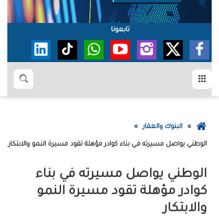
تابعونا
القائمة
بحث
عودة
البنوك والعقار
إلى
‮‬الوطني‮‬‭ ‬يواصل‭ ‬مسيرته‭ ‬في‭ ‬بناء‭ ‬كوادر‭ ‬مؤهلة‭ ‬تقود‭ ‬مسيرة‭ ‬النمو‭ ‬والابتكار
الصفحة
الرئيسية
‬والابتكار