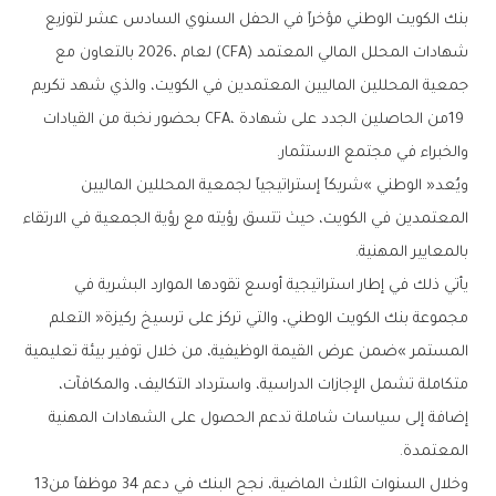
‬والخبراء‭ ‬في‭ ‬مجتمع‭ ‬الاستثمار‭. ‬
‬بالمعايير‭ ‬المهنية‭.‬
‬المعتمدة‭.‬
وخلال‭ ‬السنوات‭ ‬الثلاث‭ ‬الماضية،‭ ‬نجح‭ ‬البنك‭ ‬في‭ ‬دعم‭ ‬34‭ ‬موظفاً‭ ‬من‭ ‬13‭