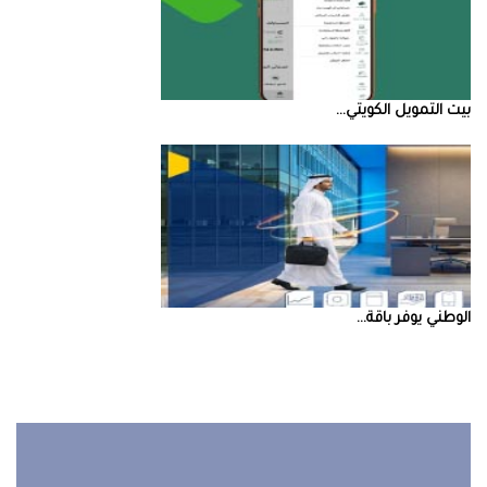
بيت‭ ‬التمويل‭ ‬الكويتي‭ ...
‮‬الوطني‮‬‭ ‬يوفر‭ ‬باقة‭ ...