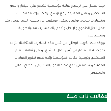
‬ومستدامة‮»‬‭ ‬
‬والمصرفي‭.‬
مقالات ذات صلة