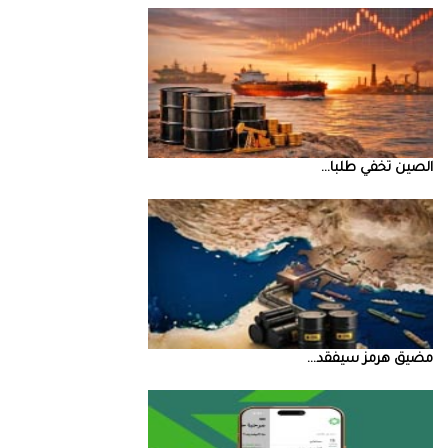
الصين‭ ‬تخفي‭ ‬طلبا‭ ...
مضيق‭ ‬هرمز‭ ‬سيفقد‭ ...