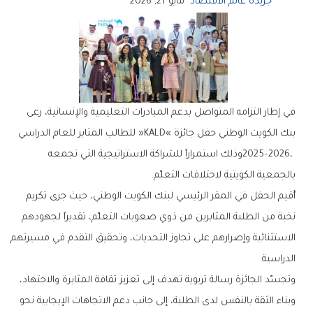
جريدة عالم الاقتصاد
مايو 21, 2026
‬بالجمعية‭ ‬الكويتية‭ ‬لاختلافات‭ ‬التعلّم‭.‬
‬الدراسية‭.‬