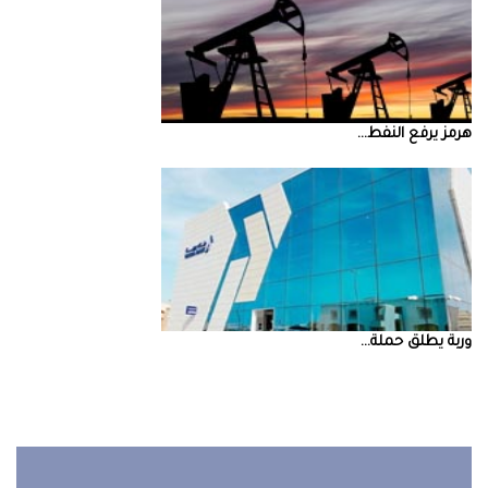
‮‬هرمز‮‬‭ ‬يرفع‭ ‬النفط‭ ...
‮‬وربة‮‬‭ ‬يطلق‭ ‬حملة‭ ...