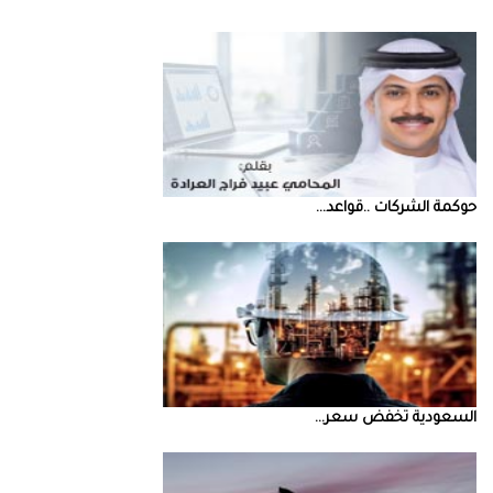
حوكمة‭ ‬الشركات‭.. ‬قواعد‭ ...
السعودية‭ ‬تخفض‭ ‬سعر‭ ...