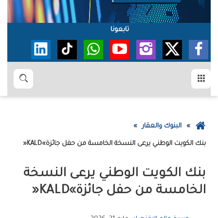
تابعونا
القائمة
بحث
عودة
البنوك والعقار
إلى
بنك‭ ‬الكويت‭ ‬الوطني‭ ‬يرعى‭ ‬النسخة‭ ‬الخامسة‭ ‬من‭ ‬حفل‭ ‬جائزة‭ ‬‮«‬KALD‮»‬
الصفحة
الرئيسية
‬الخامسة‭ ‬من‭ ‬حفل‭ ‬جائزة‭ ‬‮«‬KALD‮»‬