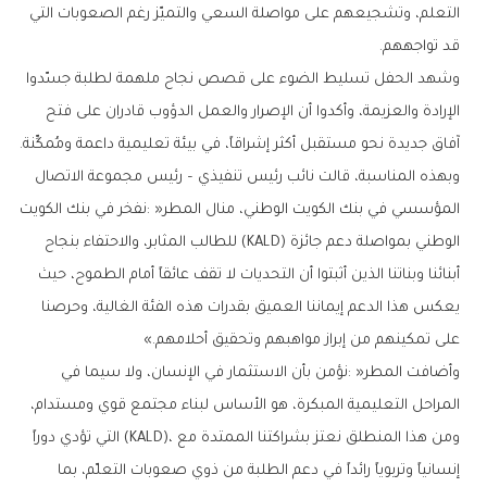
‬قد‭ ‬تواجههم‭.‬
‬آفاق‭ ‬جديدة‭ ‬نحو‭ ‬مستقبل‭ ‬أكثر‭ ‬إشراقاً،‭ ‬في‭ ‬بيئة‭ ‬تعليمية‭ ‬داعمة‭ ‬ومُمكِّنة‭.‬
‬على‭ ‬تمكينهم‭ ‬من‭ ‬إبراز‭ ‬مواهبهم‭ ‬وتحقيق‭ ‬أحلامهم‮»‬‭.‬