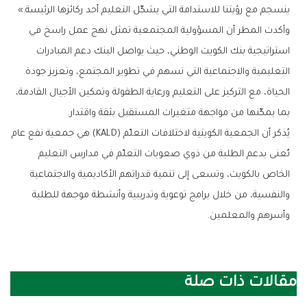
‬ينسجم‭ ‬مع‭ ‬رؤيتنا‭ ‬للاستدامة‭ ‬التي‭ ‬يشكّل‭ ‬التعليم‭ ‬أحد‭ ‬ركائزها‭ ‬الرئيسة‮»‬‭.‬
‬بما‭ ‬يمكّنها‭ ‬من‭ ‬مواجهة‭ ‬متغيرات‭ ‬المستقبل‭ ‬بثقة‭ ‬واقتدار‭.‬
‬وأسرهم‭ ‬والمعلمين‭.‬
مقالات ذات صلة