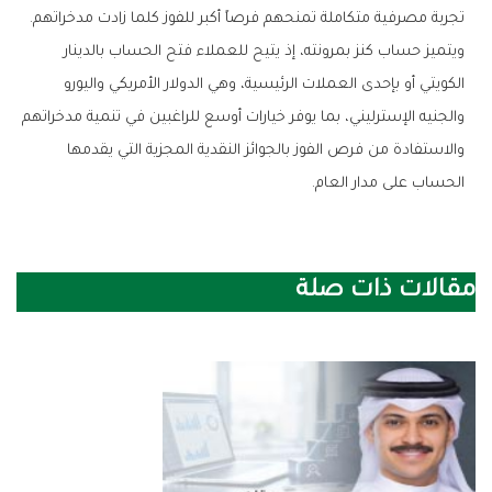
‬تجربة‭ ‬مصرفية‭ ‬متكاملة‭ ‬تمنحهم‭ ‬فرصاً‭ ‬أكبر‭ ‬للفوز‭ ‬كلما‭ ‬زادت‭ ‬مدخراتهم‭.‬
‬الحساب‭ ‬على‭ ‬مدار‭ ‬العام‭.‬
مقالات ذات صلة