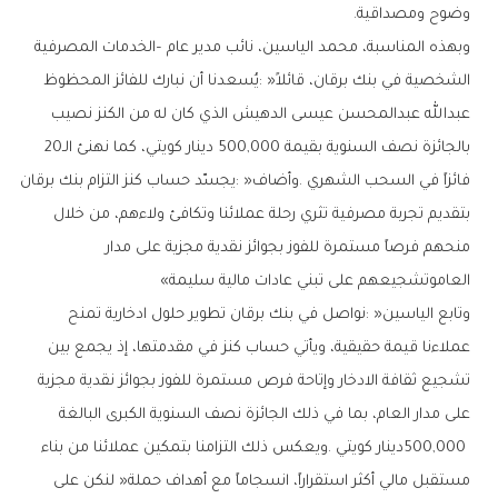
‬وضوح‭ ‬ومصداقية‭.‬
‬بالجائزة‭ ‬نصف‭ ‬السنوية‭ ‬بقيمة‭ ‬500‭,‬000‭ ‬دينار‭ ‬كويتي،‭ ‬كما‭ ‬نهنئ‭ ‬الـ‭ ‬20‭
‬العاموتشجيعهم‭ ‬على‭ ‬تبني‭ ‬عادات‭ ‬مالية‭ ‬سليمة‮»‬