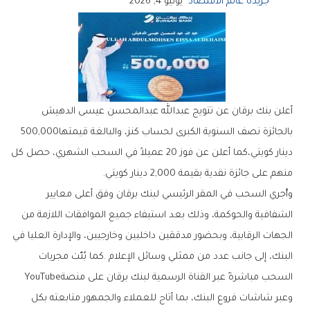
جريدة عالم الاقتصاد
يوليو 4, 2026
‬بالجائزة‭ ‬نصف‭ ‬السنوية‭ ‬الكبرى‭ ‬لحساب‭ ‬كنز،‭ ‬والبالغة‭ ‬قيمتها‭ ‬500‭,‬000‭
‬منهم‭ ‬على‭ ‬جائزة‭ ‬نقدية‭ ‬بقيمة‭ ‬2‭,‬000‭ ‬دينار‭ ‬كويتي‭.‬
‬السحب‭ ‬مباشرةً‭ ‬عبر‭ ‬القناة‭ ‬الرسمية‭ ‬لبنك‭ ‬برقان‭ ‬على‭ ‬منصة‭ ‬YouTube‭