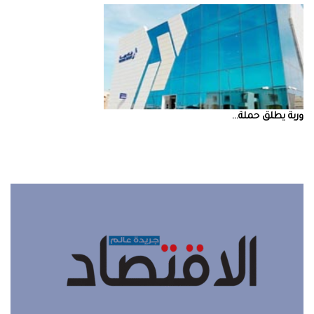
‮‬وربة‮‬‭ ‬يطلق‭ ‬حملة‭ ...