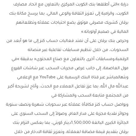
‬المالية‭ ‬في‭ ‬صميم‭ ‬أولوياته‮»‬‭.‬
‬من‭ ‬المجتمع‭ ‬متابعة‭ ‬السحب‭ ‬والمشاركة‭ ‬في