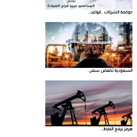
حوكمة‭ ‬الشركات‭.. ‬قواعد‭ ...
السعودية‭ ‬تخفض‭ ‬سعر‭ ...
‮‬هرمز‮‬‭ ‬يرفع‭ ‬النفط‭ ...