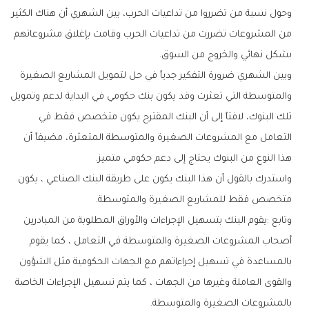
‬بشكل‭ ‬نهائي‭ ‬والخروج‭ ‬من‭ ‬السوق‭.‬
‬هذا‭ ‬النوع‭ ‬من‭ ‬البنوك‭ ‬يحتاج‭ ‬إلى‭ ‬دعم‭ ‬حكومي‭ ‬متميز‭. ‬
‬متخصص‭ ‬فقط‭ ‬للمشاريع‭ ‬الصغيرة‭ ‬والمتوسطة‭. ‬
‬بالمشروعات‭ ‬الصغيرة‭ ‬والمتوسطة‭. ‬