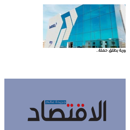
‮‬وربة‮‬‭ ‬يطلق‭ ‬حملة‭ ...