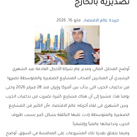
‬تصديرية‭ ‬بالخارج
جريدة عالم الاقتصاد
مايو 16, 2026
‬يومنا‭ ‬هذا،‭ ‬مشيرا‭ ‬إلى‭ ‬أن‭ ‬هناك‭ ‬مشاريع‭ ‬كثيرة‭ ‬تضررت‭ ‬من‭ ‬تداعيات‭ ‬الحرب‭.‬
‬الحرب‭ ‬وتداعياتها‭ ‬عالمياً‭ ‬وإقليمياً‭.‬