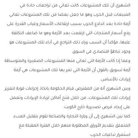
‬وجود‭ ‬تباطؤ‭ ‬اقتصادي‭ ‬في‭ ‬السوق‭.‬
‬إيرادات‭ ‬بالأساس‭.‬
‬على‭ ‬إيجاد‭ ‬فرص‭ ‬تصديرية‭ ‬خارج‭ ‬الكويت‭.‬
‬استمرار‭ ‬تداعيات‭ ‬الحرب‭.‬