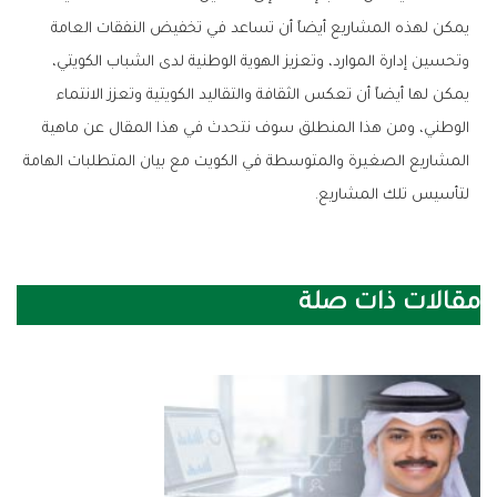
‬لتأسيس‭ ‬تلك‭ ‬المشاريع‭. ‬
مقالات ذات صلة