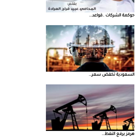
حوكمة‭ ‬الشركات‭.. ‬قواعد‭ ...
السعودية‭ ‬تخفض‭ ‬سعر‭ ...
‮‬هرمز‮‬‭ ‬يرفع‭ ‬النفط‭ ...