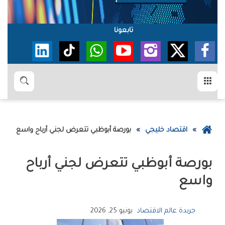
تابعونا
القائمة
بحث
عودة
اقتصاد خليجي
بورصة‭ ‬أبوظبي‭ ‬تتعرض‭ ‬لجني‭ ‬أرباح‭ ‬واسع
إلى
الصفحة
الرئيسية
‬واسع
جريدة عالم الاقتصاد
يونيو 25, 2026