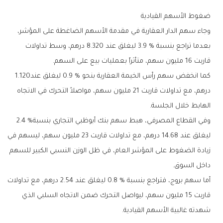
ضغوط‭ ‬الأسهم‭ ‬القيادية
‬قاربت‭ ‬16‭ ‬مليون‭ ‬سهم،‭ ‬متأثراً‭ ‬بعمليات‭ ‬بيع‭ ‬على‭ ‬السهم‭.‬
كما‭ ‬انخفض‭ ‬سهم‭ ‬رأس‭ ‬الخيمة‭ ‬العقارية‭ ‬بنحو‭ ‬0‭.‬9‭ % ‬ليغلق‭ ‬عند‭ ‬1‭.‬120‭
‬الهابط‭ ‬خلال‭ ‬الجلسة‭.‬
وفي‭ ‬القطاع‭ ‬المصرفي،‭ ‬هبط‭ ‬سهم‭ ‬بنك‭ ‬أبوظبي‭ ‬التجاري‭ ‬بنسبة‭ ‬2‭.‬4‭ %‬‭
‬داخل‭ ‬السوق‭.‬
‬شهدته‭ ‬غالبية‭ ‬الأسهم‭ ‬القيادية‭.‬