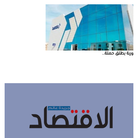
‮‬وربة‮‬‭ ‬يطلق‭ ‬حملة‭ ...