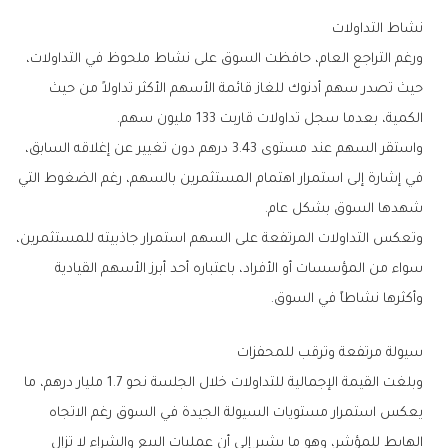
نشاط‭ ‬التداولات
‬الكمية،‭ ‬بعدما‭ ‬سجل‭ ‬تداولات‭ ‬قاربت‭ ‬133‭ ‬مليون‭ ‬سهم‭.‬
‬شهدها‭ ‬السوق‭ ‬بشكل‭ ‬عام‭.‬
‬وأكثرها‭ ‬نشاطاً‭ ‬في‭ ‬السوق‭.‬
سيولة‭ ‬مرتفعة‭ ‬وترقب‭ ‬للمحفزات