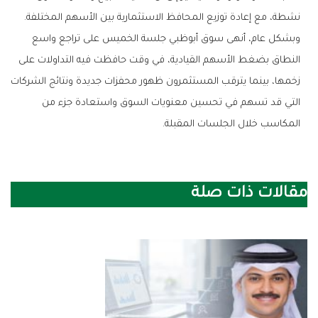
‬نشطة،‭ ‬مع‭ ‬إعادة‭ ‬توزيع‭ ‬المحافظ‭ ‬الاستثمارية‭ ‬بين‭ ‬الأسهم‭ ‬المختلفة‭.‬
‬المكاسب‭ ‬خلال‭ ‬الجلسات‭ ‬المقبلة‭.‬
مقالات ذات صلة