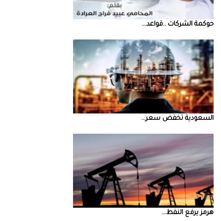
حوكمة‭ ‬الشركات‭.. ‬قواعد‭ ...
السعودية‭ ‬تخفض‭ ‬سعر‭ ...
‮‬هرمز‮‬‭ ‬يرفع‭ ‬النفط‭ ...