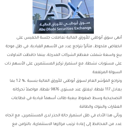
‬السيولة‭ ‬المرتفعة‭.‬
‬العقارات‭ ‬والبنوك‭ ‬والطاقة‭.‬