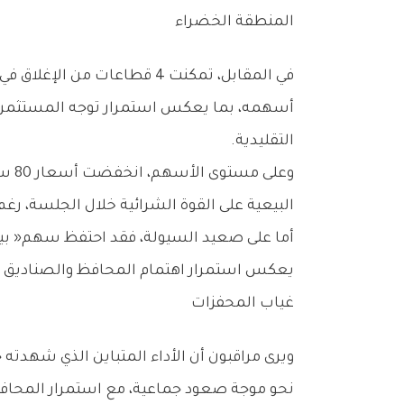
المنطقة‭ ‬الخضراء
‬التقليدية‭.‬
‬البيعية‭ ‬على‭ ‬القوة‭ ‬الشرائية‭ ‬خلال‭ ‬الجلسة،‭ ‬رغم‭ ‬استمرار‭ ‬وجود‭ ‬فرص‭ ‬استثمارية‭ ‬انتقائية‭ ‬في‭ ‬بعض‭ ‬الأسهم‭.‬
‬يعكس‭ ‬استمرار‭ ‬اهتمام‭ ‬المحافظ‭ ‬والصناديق‭ ‬الاستثمارية‭ ‬بالسهم‭ ‬باعتباره‭ ‬أحد‭ ‬أكبر‭ ‬الأسهم‭ ‬القيادية‭ ‬وأكثرها‭ ‬تأثيراً‭ ‬في‭ ‬حركة‭ ‬السوق‭ ‬الأول‭.‬
غياب‭ ‬المحفزات
‬نحو‭ ‬موجة‭ ‬صعود‭ ‬جماعية،‭ ‬مع‭ ‬استمرار‭ ‬المحافظ‭ ‬الاستثمارية‭ ‬في‭ ‬إعادة‭ ‬هيكلة‭ ‬مراكزها‭ ‬استعداداً‭ ‬لمرحلة‭ ‬إعلان‭ ‬نتائج‭ ‬الأعمال‭ ‬والتوزيعات‭ ‬المستقبلية‭.‬