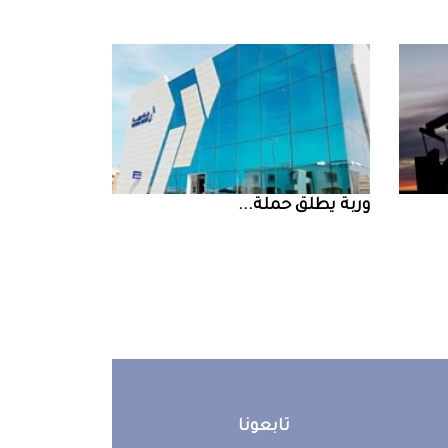
‮‬وربة‮‬‭ ‬يطلق‭ ‬حملة‭ ...
تابعونا