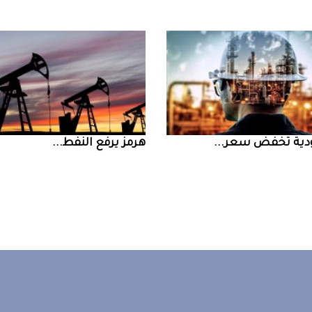
ض سعر ...
‮‬هرمز‮‬‭ ‬يرفع‭ ‬النفط‭ ...