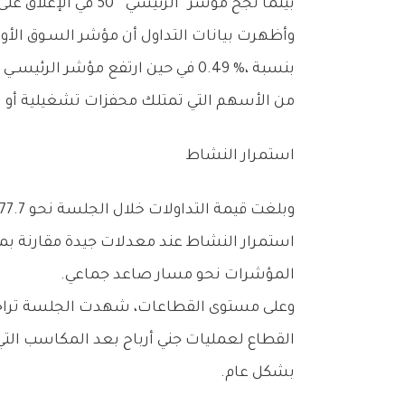
‬بينما‭ ‬نجح‭ ‬مؤشر‭ ‬“الرئيسي‭ ‬50”‭ ‬في‭ ‬الإغلاق‭ ‬على‭ ‬ارتفاع‭ ‬محدود،‭ ‬ليؤكد‭ ‬استمرار‭ ‬اختلاف‭ ‬توجهات‭ ‬السيولة‭ ‬بين‭ ‬الأسهم‭ ‬الكبيرة‭ ‬والمتوسطة‭.‬
‬من‭ ‬الأسهم‭ ‬التي‭ ‬تمتلك‭ ‬محفزات‭ ‬تشغيلية‭ ‬أو‭ ‬استثمارية‭.‬
استمرار‭ ‬النشاط
‬المؤشرات‭ ‬نحو‭ ‬مسار‭ ‬صاعد‭ ‬جماعي‭.‬
‬بشكل‭ ‬عام‭.‬