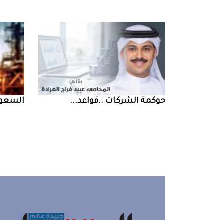
حوكمة‭ ‬الشركات‭.. ‬قواعد‭ ...
السعودية‭ ‬تخف‭‬‭