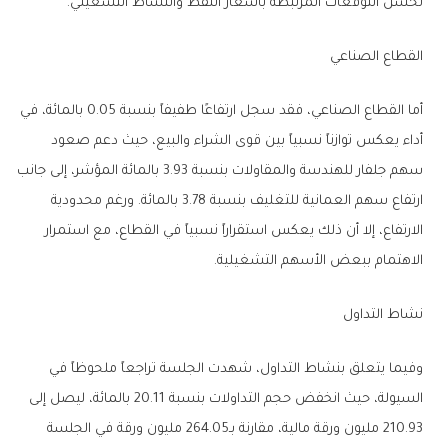
تحسن التوقعات المرتبطة بأسعار النفط والنشاط التشغيلي.
القطاع الصناعي
أما القطاع الصناعي، فقد سجل ارتفاعًا طفيفاً بنسبة 0.05 بالمائة، في
أداء يعكس توازناً نسبياً بين قوى الشراء والبيع، حيث دعم صعود
سهم جلفار للهندسة والمقاولات بنسبة 3.93 بالمائة المؤشر، إلى جانب
ارتفاع سهم العمانية للتغليف بنسبة 3.78 بالمائة. ورغم محدودية
الارتفاع، إلا أن ذلك يعكس استقراراً نسبياً في القطاع، مع استمرار
الاهتمام ببعض الأسهم التشغيلية.
نشاط التداول
وفيما يتعلق بنشاط التداول، شهدت الجلسة تراجعاً ملحوظاً في
السيولة، حيث انخفض حجم التداولات بنسبة 20.11 بالمائة، ليصل إلى
210.93 مليون ورقة مالية، مقارنة بـ264.05 مليون ورقة في الجلسة