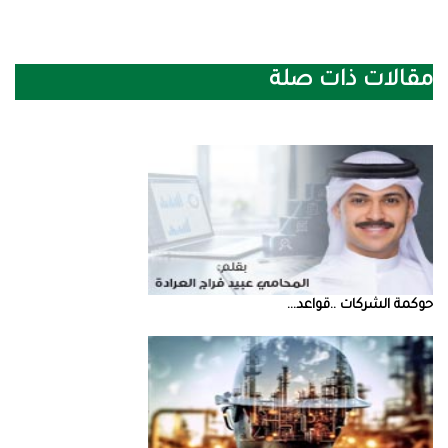
مقالات ذات صلة
حوكمة‭ ‬الشركات‭.. ‬قواعد‭ ...