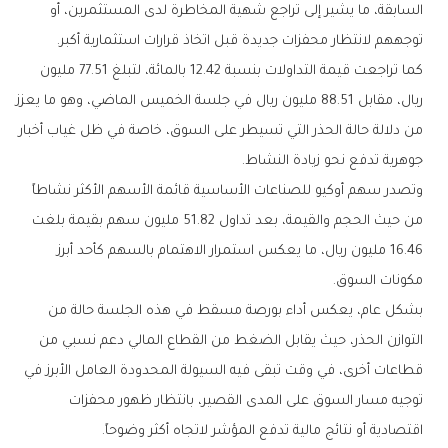
السابقة، ما يشير إلى تراجع شهية المخاطرة لدى المستثمرين، أو
توجههم لانتظار محفزات جديدة قبل اتخاذ قرارات استثمارية أكبر.
كما تراجعت قيمة التداولات بنسبة 12.42 بالمائة، لتبلغ 77.51 مليون
ريال، مقابل 88.51 مليون ريال في جلسة الخميس الماضي، وهو ما يعزز
من دلالة حالة الحذر التي تسيطر على السوق، خاصة في ظل غياب أخبار
جوهرية تدفع نحو زيادة النشاط.
وتصدر سهم أوكيو للصناعات الأساسية قائمة الأسهم الأكثر نشاطاً
من حيث الحجم والقيمة، بعد تداول 51.82 مليون سهم بقيمة بلغت
16.46 مليون ريال، ما يعكس استمرار الاهتمام بالسهم كأحد أبرز
مكونات السوق.
بشكل عام، يعكس أداء بورصة مسقط في هذه الجلسة حالة من
التوازن الحذر، حيث يقابل الضغط من القطاع المالي دعم نسبي من
قطاعات أخرى، في وقت تبقى فيه السيولة المحدودة العامل الأبرز في
توجيه مسار السوق على المدى القصير، بانتظار ظهور محفزات
اقتصادية أو نتائج مالية تدفع المؤشر لاتجاه أكثر وضوحاً.