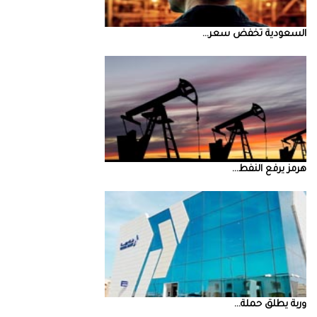
السعودية‭ ‬تخفض‭ ‬سعر‭ ...
‮‬هرمز‮‬‭ ‬يرفع‭ ‬النفط‭ ...
‮‬وربة‮‬‭ ‬يطلق‭ ‬حملة‭ ...