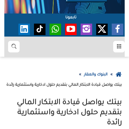
تابعونا
القائمة
بحث
عودة
البنوك والعقار
إلى
‮‬بيتك‮‬‭ ‬يواصل‭ ‬قيادة‭ ‬الابتكار‭ ‬المالي‭ ‬بتقديم‭ ‬حلول‭ ‬ادخارية‭ ‬واستثمارية‭ ‬رائدة
الصفحة
الرئيسية
‬رائدة