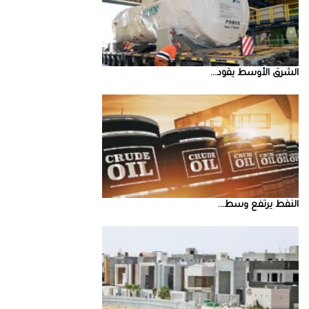
الشرق‭ ‬الأوسط‭ ‬يقود‭ ...
النفط‭ ‬يرتفع‭ ‬وسط‭ ...