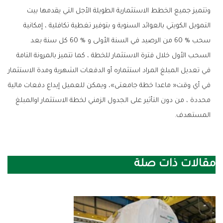
‬المستهدف‭.‬
مقالات ذات صلة