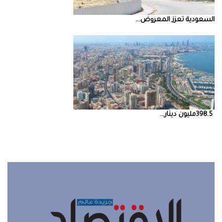
السعودية‭ ‬تعزز‭ ‬المعروض‭ ...
398.5‭ ‬مليون‭ ‬دينار‭ ...