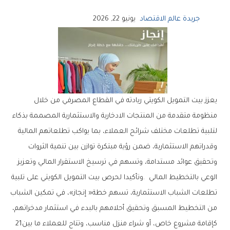
جريدة عالم الاقتصاد
يونيو 22, 2026
‬كإقامة‭ ‬مشروع‭ ‬خاص،‭ ‬أو‭ ‬شراء‭ ‬منزل‭ ‬مناسب،‭ ‬وتتاح‭ ‬للعملاء‭ ‬ما‭ ‬بين‭ ‬21‭