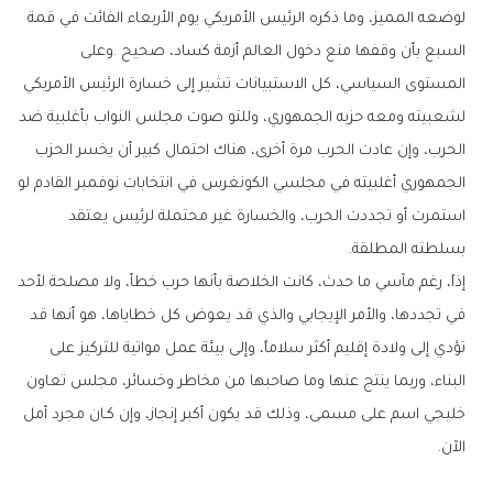
‬بسلطته‭ ‬المطلقة‭.‬
‬الآن‭.‬