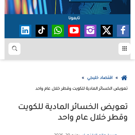
تابعونا
القائمة
بحث
عودة
اقتصاد خليجي
إلى
تعويض‭ ‬الخسائر‭ ‬المادية‭ ‬للكويت‭ ‬وقطر‭ ‬خلال‭ ‬عام‭ ‬واحد
الصفحة
الرئيسية
‬وقطر‭ ‬خلال‭ ‬عام‭ ‬واحد