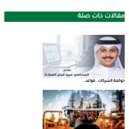
مقالات ذات صلة
حوكمة‭ ‬الشركات‭.. ‬قواعد‭ ...