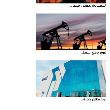
السعودية‭ ‬تخفض‭ ‬سعر‭ ...
‮‬هرمز‮‬‭ ‬يرفع‭ ‬النفط‭ ...
‮‬وربة‮‬‭ ‬يطلق‭ ‬حملة‭ ...