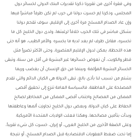
‬المجلس،‭ ‬وذكرنا‭ ‬لِم‭ ‬خسرت‭ ‬دولنا‭ ‬في‭ ‬حرب‭ ‬لم‭ ‬تكن‭ ‬طرفاً‭ ‬مباشراً‭ ‬فيها‭.
‬وبدأت‭ ‬بتأمين‭ ‬مصالحها،‭ ‬وهكذا‭ ‬فعلت‭ ‬الولايات‭ ‬المتحدة‭ ‬الأمريكية‭.‬