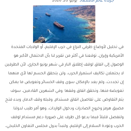
جريدة عالم الاقتصاد
يونيو 20, 2026
‬مضيق‭ ‬هرمز‭ ‬وخروج‭ ‬الصادرات‭ ‬ودخول‭ ‬الواردات،‭ ‬وهو‭ ‬أمر‭ ‬طيب‭ ‬لدولنا‭.‬