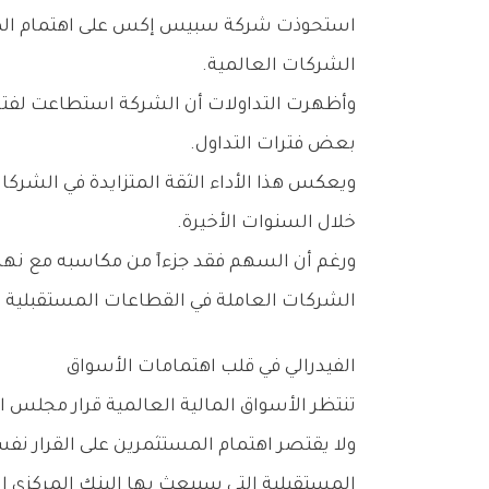
‬الشركات‭ ‬العالمية‭.‬
‬بعض‭ ‬فترات‭ ‬التداول‭.‬
‬خلال‭ ‬السنوات‭ ‬الأخيرة‭.‬
‬الشركات‭ ‬العاملة‭ ‬في‭ ‬القطاعات‭ ‬المستقبلية‭ ‬ذات‭ ‬النمو‭ ‬المرتفع‭.‬
الفيدرالي‭ ‬في‭ ‬قلب‭ ‬اهتمامات‭ ‬الأسواق
تنتظر‭ ‬الأسواق‭ ‬المالية‭ ‬العالمية‭ ‬قرار‭ ‬مجلس‭ ‬الاحتياطي‭ ‬الفيدرالي‭ ‬بشأن‭ ‬أسعار‭ ‬الفائدة،‭ ‬والذي‭ ‬يمثل‭ ‬الحدث‭ ‬الاقتصادي‭ ‬الأبرز‭ ‬خلال‭ ‬الأسبوع‭.‬
‬المستقبلية‭ ‬التي‭ ‬سيبعث‭ ‬بها‭ ‬البنك‭ ‬المركزي‭ ‬الأميركي‭ ‬بشأن‭ ‬التضخم‭ ‬والنمو‭ ‬الاقتصادي‭.‬