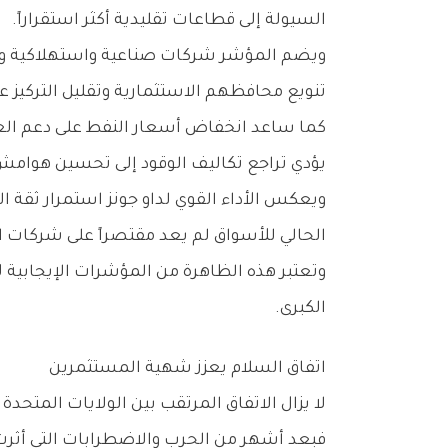
‬السيولة‭ ‬إلى‭ ‬قطاعات‭ ‬تقليدية‭ ‬أكثر‭ ‬استقراراً‭.‬
‬تنويع‭ ‬محافظهم‭ ‬الاستثمارية‭ ‬وتقليل‭ ‬التركيز‭ ‬على‭ ‬أسهم‭ ‬النمو‭ ‬المرتفعة‭ ‬التقييم‭.‬
‬يؤدي‭ ‬تراجع‭ ‬تكاليف‭ ‬الوقود‭ ‬إلى‭ ‬تحسين‭ ‬هوامش‭ ‬الربحية‭.‬
‬الحالي‭ ‬للأسواق‭ ‬لم‭ ‬يعد‭ ‬مقتصراً‭ ‬على‭ ‬شركات‭ ‬التكنولوجيا‭ ‬وحدها‭.‬
‬الكبرى‭.‬
اتفاق‭ ‬السلام‭ ‬يعزز‭ ‬شهية‭ ‬المستثمرين
لا‭ ‬يزال‭ ‬الاتفاق‭ ‬المرتقب‭ ‬بين‭ ‬الولايات‭ ‬المتحدة‭ ‬وإيران‭ ‬يمثل‭ ‬أحد‭ ‬أهم‭ ‬العوامل‭ ‬الداعمة‭ ‬للأسواق‭ ‬العالمية‭ ‬خلال‭ ‬الفترة‭ ‬الحالية‭.‬