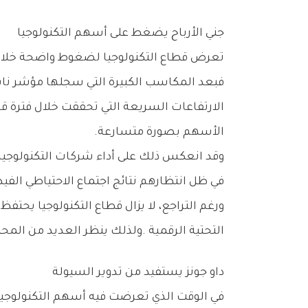
جني‭ ‬الأرباح‭ ‬يضغط‭ ‬على‭ ‬أسهم‭ ‬التكنولوجيا
تعرض‭ ‬قطاع‭ ‬التكنولوجيا‭ ‬لضغوط‭ ‬واضحة‭ ‬خلال‭ ‬جلسة‭ ‬الثلاثاء‭ ‬بعدما‭ ‬قاد‭ ‬موجة‭ ‬الصعود‭ ‬القوية‭ ‬التي‭ ‬شهدتها‭ ‬الأسواق‭ ‬في‭ ‬الجلسة‭ ‬السابقة‭.‬
‬الأسهم‭ ‬بصورة‭ ‬متسارعة‭.‬
‬في‭ ‬ظل‭ ‬انتظارهم‭ ‬نتائج‭ ‬اجتماع‭ ‬الاحتياطي‭ ‬الفيدرالي،‭ ‬ما‭ ‬دفعهم‭ ‬إلى‭ ‬تقليص‭ ‬بعض‭ ‬المراكز‭ ‬الاستثمارية‭ ‬مؤقتاً‭.‬
‬التحتية‭ ‬الرقمية‭. ‬ولذلك‭ ‬ينظر‭ ‬العديد‭ ‬من‭ ‬المحللين‭ ‬إلى‭ ‬التراجعات‭ ‬الحالية‭ ‬باعتبارها‭ ‬حركة‭ ‬تصحيح‭ ‬طبيعية‭ ‬أكثر‭ ‬من‭ ‬كونها‭ ‬تحولاً‭ ‬في‭ ‬الاتجاه‭ ‬العام‭ ‬للسوق‭.‬
داو‭ ‬جونز‭ ‬يستفيد‭ ‬من‭ ‬تدوير‭ ‬السيولة