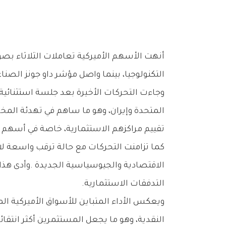
‬التكنولوجيا،‭ ‬بينما‭ ‬واصل‭ ‬مؤشر‭ ‬داو‭ ‬جونز‭ ‬الصناعي‭ ‬صعوده‭ ‬ليسجل‭ ‬مستوى‭ ‬إغلاق‭ ‬قياسياً‭ ‬جديداً‭ ‬للمرة‭ ‬الثانية‭ ‬على‭ ‬التوالي‭.‬
‬تقييم‭ ‬مراكزهم‭ ‬الاستثمارية،‭ ‬خاصة‭ ‬في‭ ‬أسهم‭ ‬التكنولوجيا‭ ‬التي‭ ‬حققت‭ ‬مكاسب‭ ‬قوية‭ ‬خلال‭ ‬الأيام‭ ‬الماضية‭.‬
‬التدفقات‭ ‬الاستثمارية‭.‬
‬النقدية،‭ ‬وهو‭ ‬ما‭ ‬يجعل‭ ‬المستثمرين‭ ‬أكثر‭ ‬انتقائية‭ ‬في‭ ‬قراراتهم‭ ‬الاستثمارية‭ ‬خلال‭ ‬الفترة‭ ‬الراهنة‭.‬