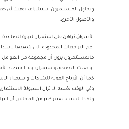
‬والأصول‭ ‬الأخرى‭.‬
الأسواق‭ ‬تراهن‭ ‬على‭ ‬استمرار‭ ‬الدورة‭ ‬الصاعدة
رغم‭ ‬التراجعات‭ ‬المحدودة‭ ‬التي‭ ‬شهدها‭ ‬ناسداك‭ ‬وستاندرد‭ ‬آند‭ ‬بورز،‭ ‬لا‭ ‬يزال‭ ‬المزاج‭ ‬العام‭ ‬في‭ ‬الأسواق‭ ‬يميل‭ ‬إلى‭ ‬التفاؤل‭.‬
‬توقعات‭ ‬التضخم،‭ ‬واستمرار‭ ‬قوة‭ ‬الاقتصاد‭ ‬الأميركي‭.‬
كما‭ ‬أن‭ ‬الأرباح‭ ‬القوية‭ ‬للشركات‭ ‬واستمرار‭ ‬الاستثمار‭ ‬في‭ ‬تقنيات‭ ‬الذكاء‭ ‬الاصطناعي‭ ‬يدعمان‭ ‬النظرة‭ ‬الإيجابية‭ ‬طويلة‭ ‬الأجل‭ ‬للأسواق‭.‬
وفي‭ ‬الوقت‭ ‬نفسه،‭ ‬لا‭ ‬تزال‭ ‬السيولة‭ ‬الاستثمارية‭ ‬مرتفعة‭ ‬نسبياً،‭ ‬فيما‭ ‬تواصل‭ ‬المؤسسات‭ ‬المالية‭ ‬البحث‭ ‬عن‭ ‬فرص‭ ‬جديدة‭ ‬للنمو‭ ‬في‭ ‬مختلف‭ ‬القطاعات‭.‬
ولهذا‭ ‬السبب،‭ ‬يعتبر‭ ‬كثير‭ ‬من‭ ‬المحللين‭ ‬أن‭ ‬التراجعات‭ ‬الحالية‭ ‬تمثل‭ ‬استراحة‭ ‬مؤقتة‭ ‬داخل‭ ‬اتجاه‭ ‬صاعد‭ ‬أوسع،‭ ‬وليس‭ ‬بداية‭ ‬مرحلة‭ ‬هبوطية‭ ‬جديدة‭.‬