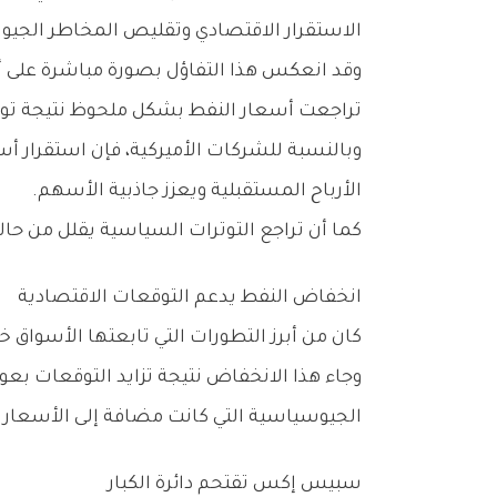
‬الاستقرار‭ ‬الاقتصادي‭ ‬وتقليص‭ ‬المخاطر‭ ‬الجيوسياسية‭.‬
‬تراجعت‭ ‬أسعار‭ ‬النفط‭ ‬بشكل‭ ‬ملحوظ‭ ‬نتيجة‭ ‬توقعات‭ ‬زيادة‭ ‬الإمدادات‭ ‬وعودة‭ ‬الملاحة‭ ‬الطبيعية‭ ‬عبر‭ ‬مضيق‭ ‬هرمز‭.‬
‬الأرباح‭ ‬المستقبلية‭ ‬ويعزز‭ ‬جاذبية‭ ‬الأسهم‭.‬
كما‭ ‬أن‭ ‬تراجع‭ ‬التوترات‭ ‬السياسية‭ ‬يقلل‭ ‬من‭ ‬حالة‭ ‬عدم‭ ‬اليقين‭ ‬التي‭ ‬كانت‭ ‬تؤثر‭ ‬على‭ ‬قرارات‭ ‬الاستثمار‭ ‬والإنفاق‭ ‬لدى‭ ‬الشركات‭ ‬والمستهلكين‭.‬
انخفاض‭ ‬النفط‭ ‬يدعم‭ ‬التوقعات‭ ‬الاقتصادية
كان‭ ‬من‭ ‬أبرز‭ ‬التطورات‭ ‬التي‭ ‬تابعتها‭ ‬الأسواق‭ ‬خلال‭ ‬الجلسات‭ ‬الأخيرة‭ ‬التراجع‭ ‬الحاد‭ ‬في‭ ‬أسعار‭ ‬النفط‭ ‬إلى‭ ‬أدنى‭ ‬مستوياتها‭ ‬منذ‭ ‬أوائل‭ ‬مارس‭.‬
‬الجيوسياسية‭ ‬التي‭ ‬كانت‭ ‬مضافة‭ ‬إلى‭ ‬الأسعار‭ ‬خلال‭ ‬فترة‭ ‬الحرب‭.‬
سبيس‭ ‬إكس‭ ‬تقتحم‭ ‬دائرة‭ ‬الكبار