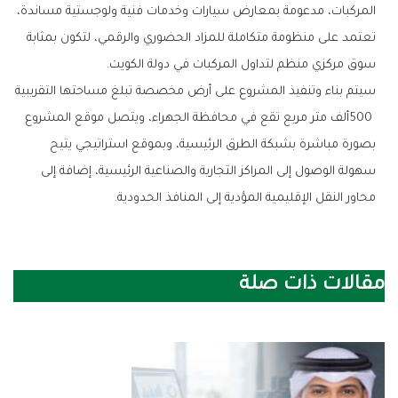
‬سوق‭ ‬مركزي‭ ‬منظم‭ ‬لتداول‭ ‬المركبات‭ ‬في‭ ‬دولة‭ ‬الكويت‭.‬
‬محاور‭ ‬النقل‭ ‬الإقليمية‭ ‬المؤدية‭ ‬إلى‭ ‬المنافذ‭ ‬الحدودية‭.‬
مقالات ذات صلة