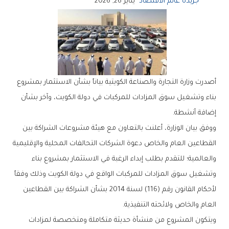
جريدة عالم الاقتصاد
يناير 26, 2026
‬إضافة‭ ‬أنشطة‭.‬
‬العام‭ ‬والخاص‭ ‬ولائحته‭ ‬التنفيذية‭.‬