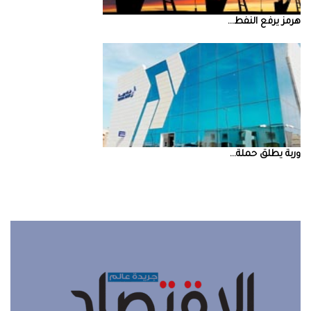
‮‬هرمز‮‬‭ ‬يرفع‭ ‬النفط‭ ...
‮‬وربة‮‬‭ ‬يطلق‭ ‬حملة‭ ...