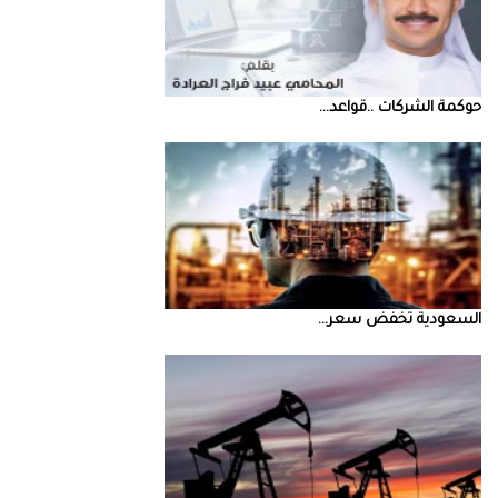
حوكمة‭ ‬الشركات‭.. ‬قواعد‭ ...
السعودية‭ ‬تخفض‭ ‬سعر‭ ...