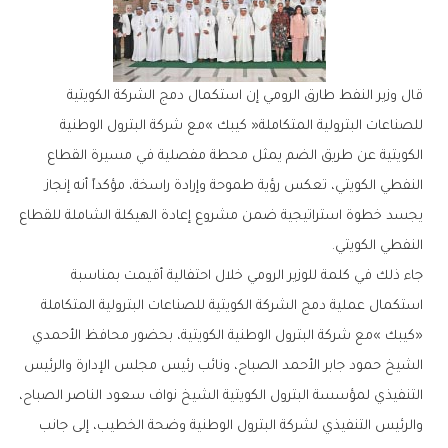
‬النفطي‭ ‬الكويتي‭.‬