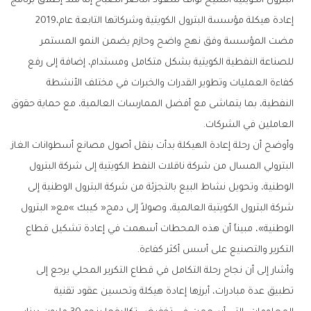
‬إعادة‭ ‬هيكلة‭ ‬مؤسسة‭ ‬البترول‭ ‬الكويتية‭ ‬وشركاتها‭ ‬التابعة‭ ‬عام‭ ‬2019،‭
‬العاملين‭ ‬في‭ ‬الشركات‭.‬
‬التكرير‭ ‬والتصنيع‭ ‬على‭ ‬أسس‭ ‬أكثر‭ ‬كفاءة‭.‬