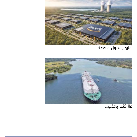
أمازون‭ ‬تمول‭ ‬محطة‭ ...
غاز‭ ‬كندا‭ ‬يجذب‭ ...