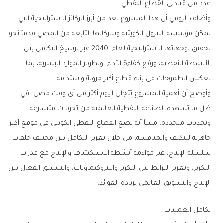
‬عدد‭ ‬من‭ ‬قياديي‭ ‬القطاع‭ ‬النفطي‭.‬
‬يعكس‭ ‬الطموحات‭ ‬في‭ ‬بناء‭ ‬قطاع‭ ‬أكثر‭ ‬مرونة‭ ‬واستدامة‭.‬
‬الإنتاج‭ ‬والتسويق‭ ‬العالمي‭ ‬لزيادة‭ ‬العوائد‭.‬
تكامل‭ ‬العمليات