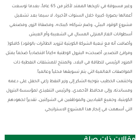
‬أسطوانات‭ ‬الغاز‭ ‬المنزلي‭ ‬المسال‭ ‬في‭ ‬الشعيبة‭ ‬وأم‭ ‬العيش‭.‬
وأضافت‭ ‬أنه‭ ‬مع‭ ‬تبعية‭ ‬الشركة‭ ‬الكويتية‭ ‬لتزويد‭ ‬الطائرات‭ ‬بالوقود‭ (‬كافكو‭)
‬المواصفات‭ ‬العالمية‭ ‬التي‭ ‬يتم‭ ‬تسويقها‭ ‬محلياً‭ ‬وعالمياً‭.‬
‬التي‭ ‬أسهمت‭ ‬في‭ ‬إنجاز‭ ‬هذا‭ ‬المشروع‭ ‬الاستراتيجي‭.‬