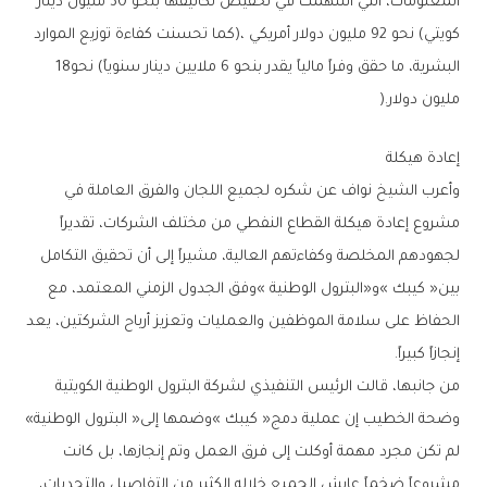
‬البشرية،‭ ‬ما‭ ‬حقق‭ ‬وفراً‭ ‬مالياً‭ ‬يقدر‭ ‬بنحو‭ ‬6‭ ‬ملايين‭ ‬دينار‭ ‬سنوياً‭ (‬نحو‭ ‬18‭
‬مليون‭ ‬دولار‭).‬
إعادة‭ ‬هيكلة
‬إنجازاً‭ ‬كبيراً‭.‬
‬وضحة‭ ‬الخطيب‭ ‬إن‭ ‬عملية‭ ‬دمج‭ ‬‮«‬كيبك‮»‬‭ ‬وضمها‭ ‬إلى‭ ‬‮«‬البترول‭ ‬الوطنية‮»‬‭