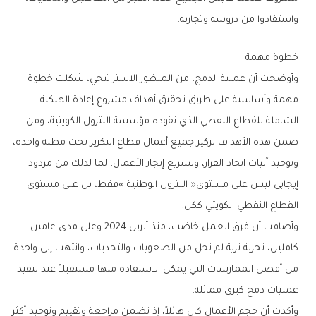
‬واستفادوا‭ ‬من‭ ‬دروسه‭ ‬وتجاربه‭.‬
خطوة‭ ‬مهمة
‬القطاع‭ ‬النفطي‭ ‬الكويتي‭ ‬ككل‭.‬
‬عمليات‭ ‬دمج‭ ‬كبرى‭ ‬مماثلة‭.‬