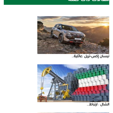
مقالات ذات صلة
نيسان‭ ‬إكس‭-‬تريل‭: ‬عائلية‭ ...
‮‬الشال‮ ‬‭: ‬ارتباط‭ ...