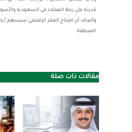
‬قدرته‭ ‬على‭ ‬ربط‭ ‬العملاء‭ ‬في‭ ‬السعودية‭ ‬والأسواق‭ ‬الإقليمية‭ ‬بالفرص‭ ‬الاستثمارية‭ ‬في‭ ‬أوروبا‭ ‬وآسيا‭ ‬والأميركتين‭ ‬وأفريقيا‭.‬
‬المنطقة‭.‬
مقالات ذات صلة