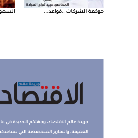
حوكمة‭ ‬الشركات‭.. ‬قواعد‭ ...
السعودية‭ ‬تخف‭‬‭
جريدة عالم الاقتصاد، وجهتكم الجديدة في عالم
العميقة، والتقارير المتخصصة التي تساعدكم 