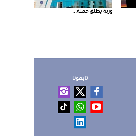
‮‬وربة‮‬‭ ‬يطلق‭ ‬حملة‭ ...
تابعونا