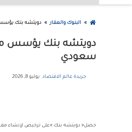
عودة
البنوك والعقار
‮‬دويتشه‭ ‬بنك‮‬‭ ‬يؤسس‭ ‬مقراً‭ ‬إقليمياً‭ ‬في‭ ‬الرياض‭ ‬بعد‭ ‬حصوله‭ ‬على‭ ‬ترخيص‭ ‬سعودي
إلى
الصفحة
الرئيسية
‬سعودي
جريدة عالم الاقتصاد
يوليو 8, 2026