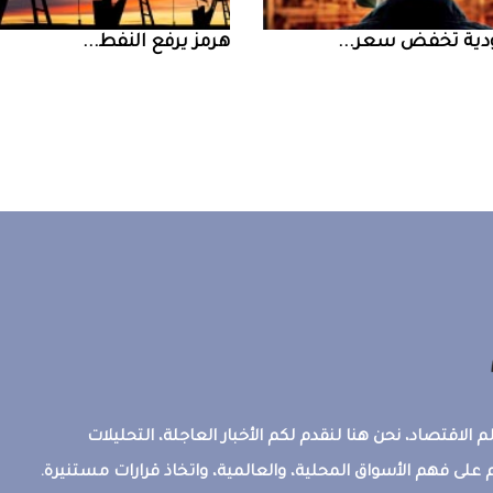
ض سعر ...
‮‬هرمز‮‬‭ ‬يرفع‭ ‬النفط‭ ...
 الاقتصاد، نحن هنا لنقدم لكم الأخبار العاجلة، التحليلات
على فهم الأسواق المحلية، والعالمية، واتخاذ قرارات مستنيرة.