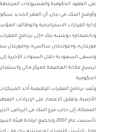
‬على‭ ‬العقود‭ ‬الحكومية‭ ‬والمشروعات‭ ‬المرتبطة‭ ‬بالدولة،‭ ‬ضمن‭ ‬برنامج‭ ‬المملكة‭ ‬لاستقطاب‭ ‬الشركات‭ ‬العالمية‭ ‬إلى‭ ‬الرياض‭.‬
‬إدارة‭ ‬القرارات‭ ‬الاستراتيجية‭ ‬والوظائف‭ ‬المؤسسية‭ ‬الخاصة‭ ‬بأعماله‭ ‬الإقليمية‭.‬
‬مورغان‮»‬،‭ ‬و‮«‬غولدمان‭ ‬ساكس‮»‬،‭ ‬و«مورغان‭ ‬ستانلي‮»‬‭.‬
‬الحكومية‭.‬
‬تأسست‭ ‬عام‭ ‬2007‭ ‬وتخضع‭ ‬لرقابة‭ ‬هيئة‭ ‬السوق‭ ‬المالية‭.‬