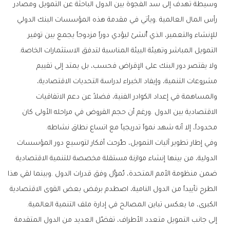
‬التمويل‭ ‬المباشر‭ ‬وتهيئة‭ ‬البيئة‭ ‬المناسبة‭ ‬لتدفق‭ ‬الاستثمارات‭ ‬الخاصة‭.‬
‬محدوداً،‭ ‬إلا‭ ‬أنه‭ ‬شهد‭ ‬نمواً‭ ‬تدريجياً‭ ‬مع‭ ‬اتساع‭ ‬نطاق‭ ‬نشاطه‭.‬
‬الكبرى،‭ ‬ما‭ ‬يعكس‭ ‬تباين‭ ‬المصالح‭ ‬في‭ ‬إدارة‭ ‬ملف‭ ‬التنمية‭ ‬العالمية‭.‬