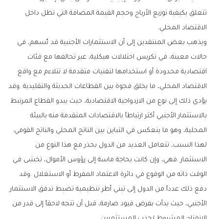
‬الاقتصاد‭ ‬المحلي‭.‬
‬المحلية،‭ ‬وهو‭ ‬ما‭ ‬ينعكس‭ ‬في‭ ‬التباين‭ ‬بين‭ ‬الناتج‭ ‬المحلي‭ ‬والناتج‭ ‬القومي‭.‬
‬الانفتاح‭ ‬المشروط‭ ‬لجذب‭ ‬المستثمرين‭.‬