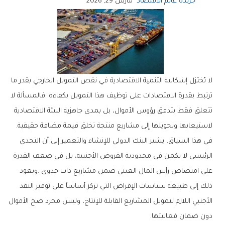
جريدة عالم الاقتصاد
مارس 29, 2026
‬لاستيعابها‭ ‬وتحويلها‭ ‬إلى‭ ‬مشاريع‭ ‬منتجة‭ ‬تخلق‭ ‬قيمة‭ ‬مضافة‭ ‬حقيقية‭.‬
‬دون‭ ‬ضمان‭ ‬فعاليتها‭.‬