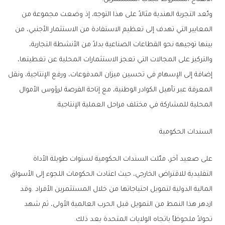
‬المحلية‭ ‬للمشاركة‭ ‬في‭ ‬مختلف‭ ‬مراحل‭ ‬العملية‭ ‬الإنتاجية‭.‬
السندات‭ ‬الحكومية
‬تحولاً‭ ‬ملحوظاً‭ ‬باتجاه‭ ‬الولايات‭ ‬المتحدة‭ ‬بعد‭ ‬ذلك‭.‬