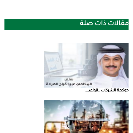
مقالات ذات صلة
حوكمة‭ ‬الشركات‭.. ‬قواعد‭ ...