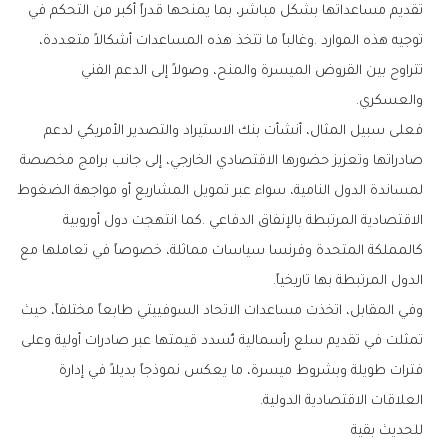
‬والعسكري‭.‬
‬الدول‭ ‬المرتبطة‭ ‬بها‭ ‬تاريخياً‭.‬
‬العلاقات‭ ‬الاقتصادية‭ ‬الدولية‭.‬
للحديث‭ ‬بقية