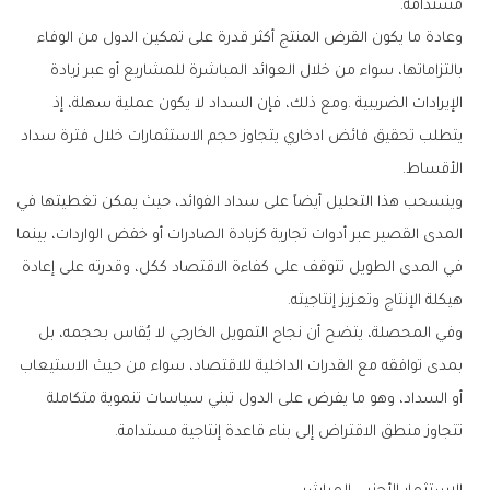
‬مستدامة‭.‬
‬الأقساط‭.‬
‬هيكلة‭ ‬الإنتاج‭ ‬وتعزيز‭ ‬إنتاجيته‭.‬
‬تتجاوز‭ ‬منطق‭ ‬الاقتراض‭ ‬إلى‭ ‬بناء‭ ‬قاعدة‭ ‬إنتاجية‭ ‬مستدامة‭.‬