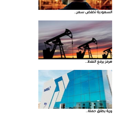
السعودية‭ ‬تخفض‭ ‬سعر‭ ...
‮‬هرمز‮‬‭ ‬يرفع‭ ‬النفط‭ ...
‮‬وربة‮‬‭ ‬يطلق‭ ‬حملة‭ ...