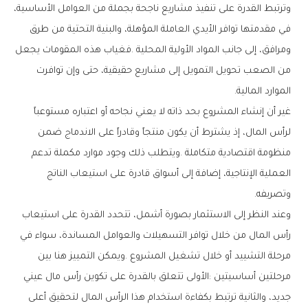
‬الموارد‭ ‬المالية‭.‬
‬وتصريفه‭.‬