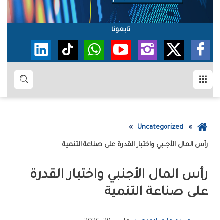
تابعونا
القائمة
بحث
عودة
Uncategorized
إلى
رأس‭ ‬المال‭ ‬الأجنبي‭ ‬واختبار‭ ‬القدرة‭ ‬على‭ ‬صناعة‭ ‬التنمية
الصفحة
الرئيسية
‬على‭ ‬صناعة‭ ‬التنمية