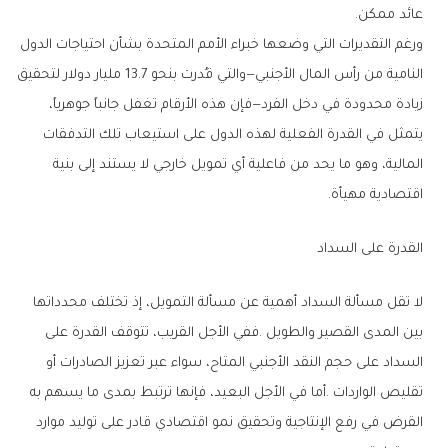
‬عائد‭ ‬ممكن‭.‬
‬اقتصادية‭ ‬مهيأة‭.‬
القدرة‭ ‬على‭ ‬السداد