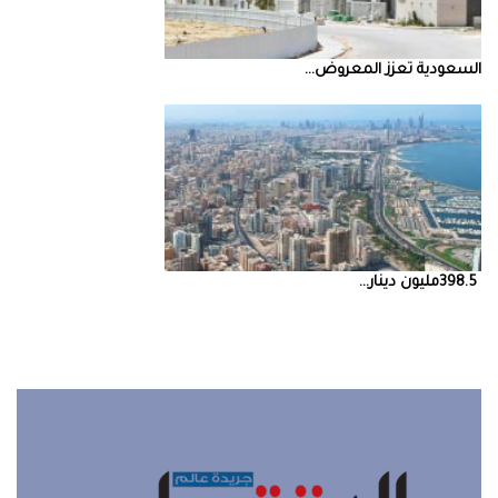
السعودية‭ ‬تعزز‭ ‬المعروض‭ ...
398.5‭ ‬مليون‭ ‬دينار‭ ...