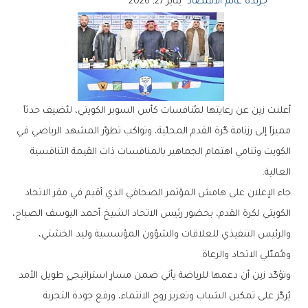
جريدة عالم الاقتصاد
يناير 27, 2026
‬العالية‭. ‬
‬ومُمثّلي‭ ‬الاتحاد‭ ‬والرعاة‭. ‬