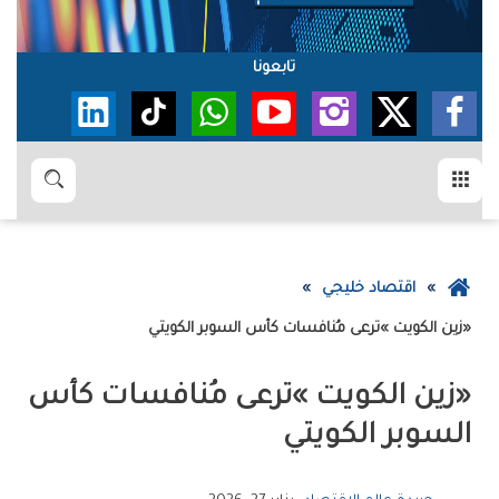
تابعونا
القائمة
بحث
عودة
اقتصاد خليجي
إلى
‮«‬زين‭ ‬الكويت‮»‬‭ ‬ترعى‭ ‬مُنافسات‭ ‬كأس‭ ‬السوبر‭ ‬الكويتي
الصفحة
الرئيسية
‬السوبر‭ ‬الكويتي