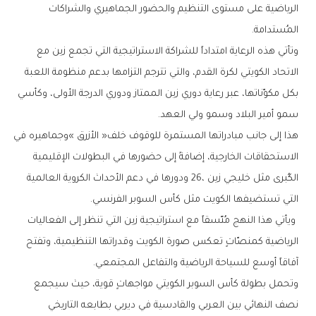
‬المُستدامة‭.‬
‬سمو‭ ‬أمير‭ ‬البلاد‭ ‬وسمو‭ ‬ولي‭ ‬العهد‭.‬
‬التي‭ ‬تستضيفها‭ ‬الكويت‭ ‬مثل‭ ‬كأس‭ ‬السوبر‭ ‬الفرنسي‭.‬
‬آفاقاً‭ ‬أوسع‭ ‬للسياحة‭ ‬الرياضية‭ ‬والتفاعل‭ ‬المجتمعي‭.‬