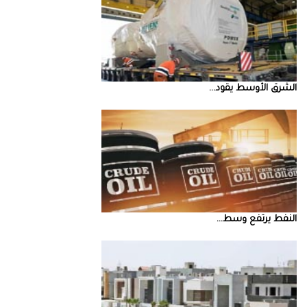
الشرق‭ ‬الأوسط‭ ‬يقود‭ ...
النفط‭ ‬يرتفع‭ ‬وسط‭ ...