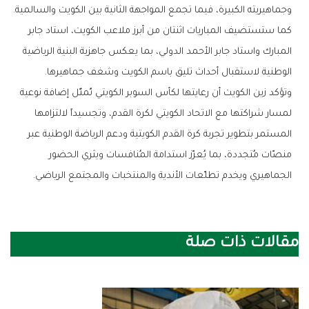
‬وجماهيريته‭ ‬الكبيرة،‭ ‬فيما‭ ‬تجمع‭ ‬المواجهة‭ ‬الثانية‭ ‬بين‭ ‬الكويت‭ ‬والسالمية‭. ‬
‬الوطنية‭ ‬لاستقبال‭ ‬أحداث‭ ‬تليق‭ ‬باسم‭ ‬الكويت‭ ‬وشغف‭ ‬جماهيرها‭.‬
‬الجماهيري‭ ‬ويخدم‭ ‬تطلّعات‭ ‬الأندية‭ ‬والمنتخبات‭ ‬والمجتمع‭ ‬الرياضي‭.‬
مقالات ذات صلة