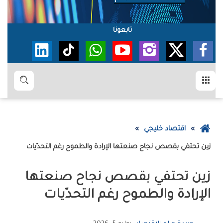
تابعونا
القائمة
بحث
عودة
اقتصاد خليجي
إلى
‮‬زين‮‬‭ ‬تحتفي‭ ‬بقصص‭ ‬نجاح‭ ‬صنعتها‭ ‬الإرادة‭ ‬والطموح‭ ‬رغم‭ ‬التحدّيات
الصفحة
الرئيسية
‬الإرادة‭ ‬والطموح‭ ‬رغم‭ ‬التحدّيات