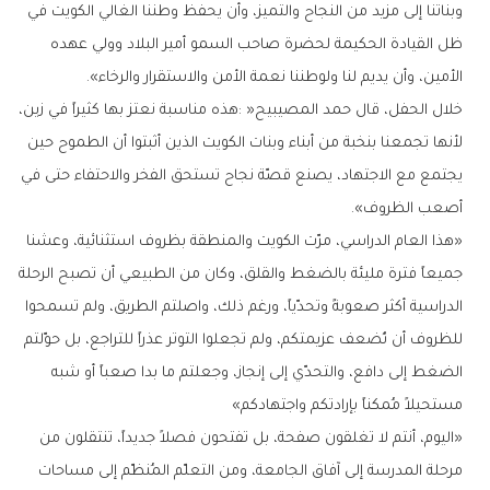
‬الأمين،‭ ‬وأن‭ ‬يديم‭ ‬لنا‭ ‬ولوطننا‭ ‬نعمة‭ ‬الأمن‭ ‬والاستقرار‭ ‬والرخاء‭.‬‮»‬
‬أصعب‭ ‬الظروف‭.‬‮»‬‭ ‬
‬مستحيلاً‭ ‬مُمكناً‭ ‬بإرادتكم‭ ‬واجتهادكم‮»‬