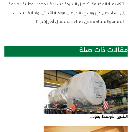
‬التنمية،‭ ‬والمساهمة‭ ‬في‭ ‬صناعة‭ ‬مستقبل‭ ‬أكثر‭ ‬إشراقًا‭.‬
مقالات ذات صلة
الشرق‭ ‬الأوسط‭ ‬يقود‭ ...