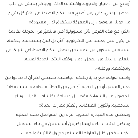
‬من‭ ‬حولنا،‭ ‬فالوصول‭ ‬إلى‭ ‬المعرفة‭ ‬يستغرق‭ ‬ثوانٍ‭ ‬معدودة‭.‬‮»‬
‬ومجتمعه،‭ ‬ووطنه‭.‬‮»‬
‬الشخصية،‭ ‬وتكوين‭ ‬العلاقات،‭ ‬وتعلّم‭ ‬مهارات‭ ‬الحياة‭.‬‮»‬