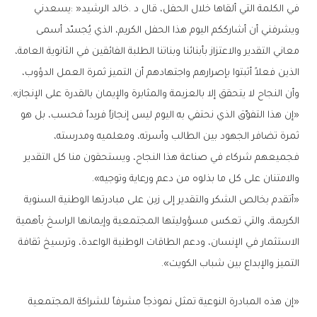
‬وأن‭ ‬النجاح‭ ‬لا‭ ‬يتحقق‭ ‬إلا‭ ‬بالعزيمة‭ ‬والمثابرة‭ ‬والإيمان‭ ‬بالقدرة‭ ‬على‭ ‬الإنجاز‭.‬‮»‬
‬والامتنان‭ ‬على‭ ‬كل‭ ‬ما‭ ‬بذلوه‭ ‬من‭ ‬دعم‭ ‬ورعاية‭ ‬وتوجيه‭.‬‮»‬
‬التميز‭ ‬والإبداع‭ ‬بين‭ ‬شباب‭ ‬الكويت‭.‬‮»‬