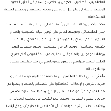
‬المستدامة‭.‬‮»‬
‬وآمنة‭ ‬وعادلة‭.‬‮»‬
‬ميادين‭ ‬العلم‭ ‬والمعرفة،‭ ‬ومصدر‭ ‬فخر‭ ‬للكويت‭ ‬في‭ ‬مختلف‭ ‬المحافل‭.‬‮»‬