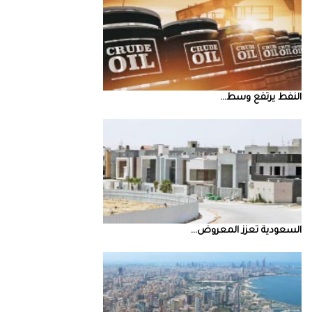
النفط‭ ‬يرتفع‭ ‬وسط‭ ...
السعودية‭ ‬تعزز‭ ‬المعروض‭ ...