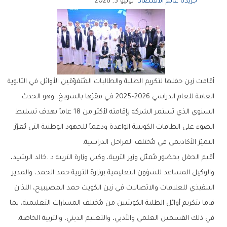
جريدة عالم الاقتصاد
يوليو 5, 2026
‬التميّز‭ ‬الأكاديمي‭ ‬في‭ ‬مُختلف‭ ‬المراحل‭ ‬الدراسية‭. ‬
‬في‭ ‬ذلك‭ ‬القسمين‭ ‬العلمي‭ ‬والأدبي،‭ ‬والتعليم‭ ‬الديني،‭ ‬والتربية‭ ‬الخاصة‭.‬