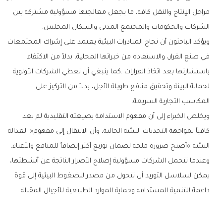
‬الشركات‭ ‬والحكومات‭ ‬والمجتمع‭ ‬المدني‭ ‬والسكان‭ ‬المحليين‭.‬
‬المكاسب‭ ‬التجارية‭ ‬السريعة‭.‬
‬البيئية‮»‬‭ ‬أصبح‭ ‬ضرورة‭ ‬ملحة‭ ‬لضمان‭ ‬توزيع‭ ‬أكثر‭ ‬إنصافاً‭ ‬للمنافع‭ ‬والأعباء‭.
‬داعمة‭ ‬للتنمية‭ ‬المستدامة‭ ‬وحماية‭ ‬الموارد‭ ‬الطبيعية‭ ‬للأجيال‭ ‬المقبلة‭.‬