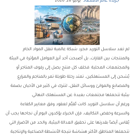
جريدة عالم الاقتصاد
يونيو 28, 2026
‬بيئية‭ ‬تتحملها‭ ‬مجتمعات‭ ‬بعيدة‭ ‬عن‭ ‬المستهلك‭ ‬النهائي‭.‬
‬تتحملها‭ ‬المناطق‭ ‬الأكثر‭ ‬هشاشة‭ ‬نتيجة‭ ‬الأنشطة‭ ‬الصناعية‭ ‬والإنتاجية‭.‬