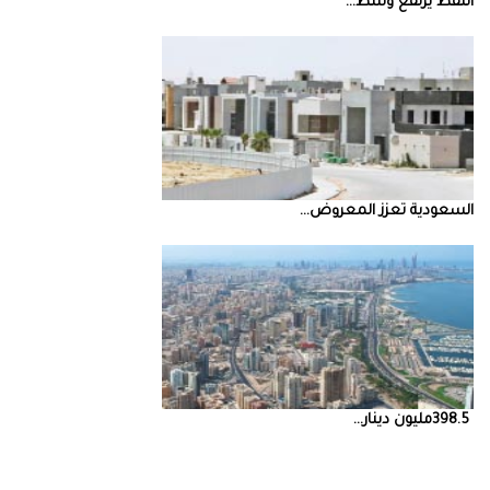
النفط‭ ‬يرتفع‭ ‬وسط‭ ...
السعودية‭ ‬تعزز‭ ‬المعروض‭ ...
398.5‭ ‬مليون‭ ‬دينار‭ ...