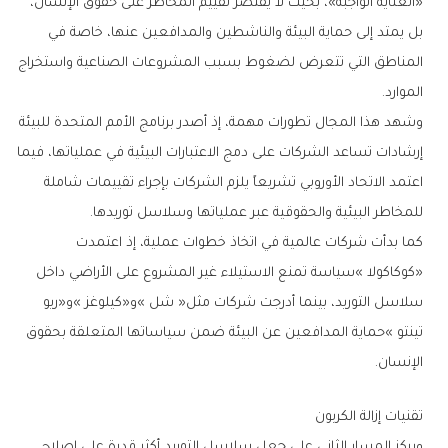
‬الموارد‭.‬
‬للمخاطر‭ ‬البيئية‭ ‬والحقوقية‭ ‬عبر‭ ‬عملياتها‭ ‬وسلاسل‭ ‬توريدها‭.‬
‬الإنسان‭.‬
تقنيات‭ ‬إزالة‭ ‬الكربون