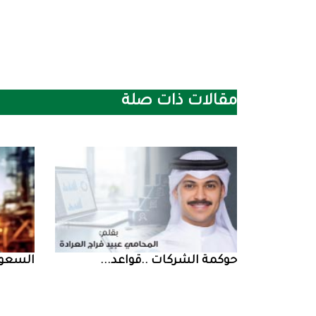
مقالات ذات صلة
حوكمة‭ ‬الشركات‭.. ‬قواعد‭ ...
السعودية‭ ‬تخف‭‬‭