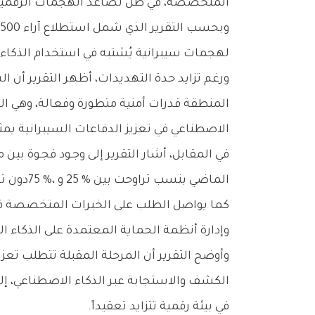
‬المتخصصة،‭ ‬في‭ ‬ظل‭ ‬تصاعد‭ ‬الهجمات‭ ‬الرقمية‭ ‬المعتمدة‭ ‬على‭ ‬الذكاء‭ ‬الاصطناعي‭.‬
‬لهجمات‭ ‬سيبرانية‭ ‬يُشتبه‭ ‬في‭ ‬استخدام‭ ‬الذكاء‭ ‬الاصطناعي‭ ‬فيها،‭ ‬ما‭ ‬يعكس‭ ‬تحولاً‭ ‬واضحاً‭ ‬في‭ ‬طبيعة‭ ‬المخاطر‭ ‬الرقمية‭ ‬التي‭ ‬تواجه‭ ‬قطاع‭ ‬الأعمال‭.‬
‬الاصطناعي‭ ‬في‭ ‬تعزيز‭ ‬الدفاعات‭ ‬السيبرانية‭ ‬يمثل‭ ‬أولوية‭ ‬استراتيجية‭ ‬خلال‭ ‬المرحلة‭ ‬المقبلة‭.‬
‬الماضي‭ ‬بنسب‭ ‬تراوحت‭ ‬بين‭ ‬25‭ % ‬و75‭ %‬،‭ ‬دون‭ ‬تسجيل‭ ‬زيادات‭ ‬تتجاوز‭ ‬هذا‭ ‬السقف‭.‬
‬وإدارة‭ ‬أنظمة‭ ‬الحماية‭ ‬المعتمدة‭ ‬على‭ ‬الذكاء‭ ‬الاصطناعي‭ ‬بكفاءة‭ ‬أعلى،‭ ‬لسد‭ ‬فجوات‭ ‬المهارات‭ ‬الحالية‭.‬
‬في‭ ‬بيئة‭ ‬رقمية‭ ‬تتزايد‭ ‬تعقيداً‭.‬