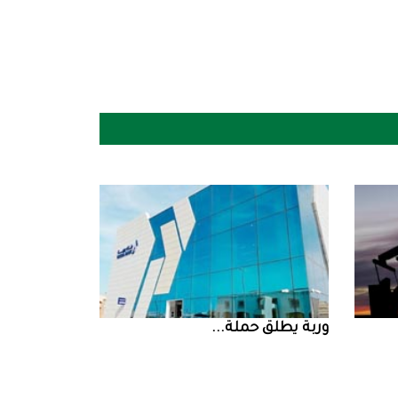
‮‬وربة‮‬‭ ‬يطلق‭ ‬حملة‭ ...