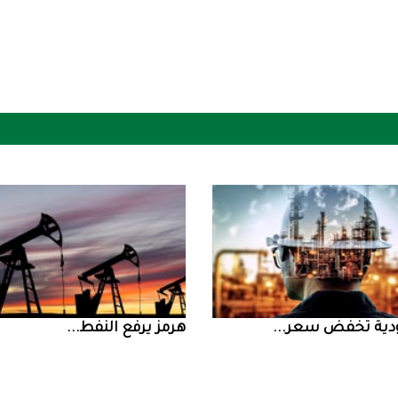
ض سعر ...
‮‬هرمز‮‬‭ ‬يرفع‭ ‬النفط‭ ...