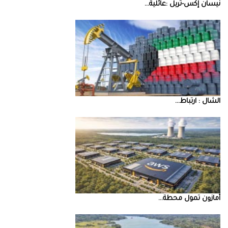
نيسان‭ ‬إكس‭-‬تريل‭: ‬عائلية‭ ...
‮‬الشال‮ ‬‭: ‬ارتباط‭ ...
أمازون‭ ‬تمول‭ ‬محطة‭ ...