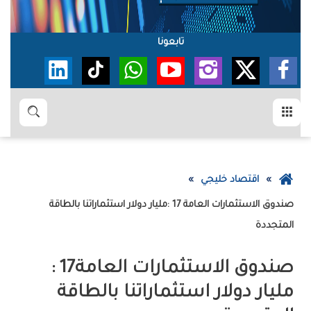
تابعونا
القائمة
بحث
عودة
اقتصاد خليجي
إلى
الصفحة
‬المتجددة
الرئيسية
صندوق‭ ‬الاستثمارات‭ ‬العامة‭: ‬17‭