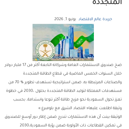
‬المتجددة
جريدة عالم الاقتصاد
يونيو 1, 2026
‬وثيقة‭ ‬اطلعت‭ ‬عليها‭ ‬‮«‬اقتصاد‭ ‬الشرق‭ ‬مع‭ ‬بلومبرغ‮»‬‭.‬
‬في‭ ‬تمكين‭ ‬القطاعات‭ ‬ذات‭ ‬الأولوية‭ ‬ضمن‭ ‬رؤية‭ ‬السعودية‭ ‬2030،‭