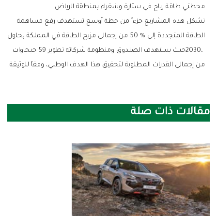
‬محطتي‭ ‬طاقة‭ ‬رياح‭ ‬في‭ ‬ستارة‭ ‬وشقراء‭ ‬بمنطقة‭ ‬الرياض‭.‬
‬من‭ ‬إجمالي‭ ‬القدرات‭ ‬المطلوبة‭ ‬لتحقيق‭ ‬هذا‭ ‬الهدف‭ ‬الوطني،‭ ‬وفقاً‭ ‬للوثيقة‭.‬
مقالات ذات صلة