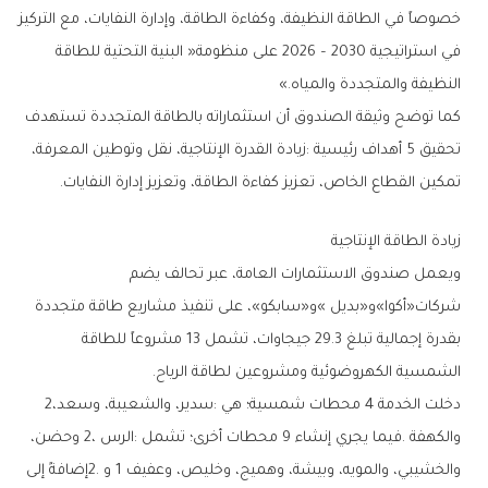
‬النظيفة‭ ‬والمتجددة‭ ‬والمياه‮»‬‭.‬
‬تمكين‭ ‬القطاع‭ ‬الخاص،‭ ‬تعزيز‭ ‬كفاءة‭ ‬الطاقة،‭ ‬وتعزيز‭ ‬إدارة‭ ‬النفايات‭.‬
زيادة‭ ‬الطاقة‭ ‬الإنتاجية
‬الشمسية‭ ‬الكهروضوئية‭ ‬ومشروعين‭ ‬لطاقة‭ ‬الرياح‭.‬
دخلت‭ ‬الخدمة‭ ‬4‭ ‬محطات‭ ‬شمسية؛‭ ‬هي‭: ‬سدير،‭ ‬والشعيبة،‭ ‬وسعد‭ ‬2،‭