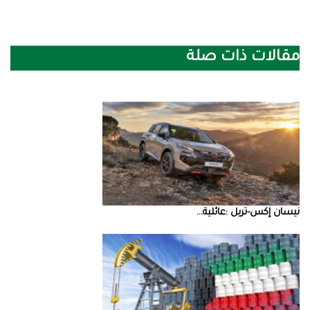
مقالات ذات صلة
نيسان‭ ‬إكس‭-‬تريل‭: ‬عائلية‭ ...