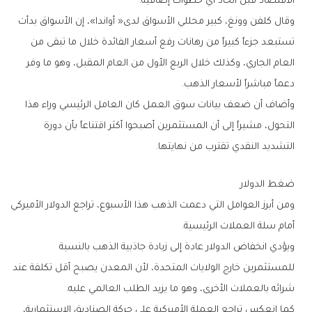
‬الاقتصاد‭ ‬قبل‭ ‬اتخاذ‭ ‬أي‭ ‬خطوات‭ ‬إضافية‭.‬
‬دعماً‭ ‬مباشراً‭ ‬لأسعار‭ ‬الذهب‭.‬
‬التشديد‭ ‬النقدي‭ ‬تقترب‭ ‬من‭ ‬نهايتها‭.‬
ضغط‭ ‬الدولار
‬أمام‭ ‬سلة‭ ‬العملات‭ ‬الرئيسية‭.‬
‬شرائه‭ ‬بالعملات‭ ‬الأخرى،‭ ‬وهو‭ ‬ما‭ ‬يزيد‭ ‬الطلب‭ ‬العالمي‭ ‬عليه‭.‬