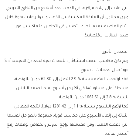
‬التي‭ ‬عادت‭ ‬إلى‭ ‬زيادة‭ ‬مراكزها‭ ‬في‭ ‬الذهب‭ ‬بعد‭ ‬أسابيع‭ ‬من‭ ‬التخارج‭ ‬التدريجي‭.‬
‬صدور‭ ‬البيانات‭ ‬الاقتصادية‭.‬
المعادن‭ ‬الأخرى
‬قوياً‭ ‬خلال‭ ‬تعاملات‭ ‬الأسبوع‭.‬
‬بنسبة‭ ‬2.8‭ % ‬إلى‭ ‬1661‭.‬61‭ ‬دولاراً‭ ‬للأونصة‭.‬
‬أسعار‭ ‬الفائدة‭.‬