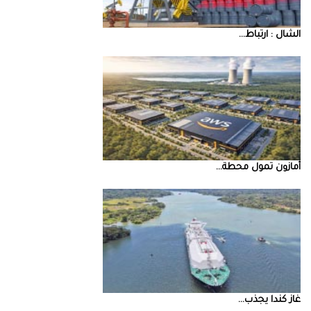
‮‬الشال‮ ‬‭: ‬ارتباط‭ ...
أمازون‭ ‬تمول‭ ‬محطة‭ ...
غاز‭ ‬كندا‭ ‬يجذب‭ ...