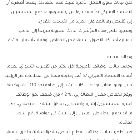
‬إلى‭ ‬تقليص‭ ‬رهاناتهم‭ ‬على‭ ‬المزيد‭ ‬من‭ ‬التشديد‭ ‬النقدي‭.‬
‬باعتباره‭ ‬أحد‭ ‬أكثر‭ ‬الأصول‭ ‬استفادة‭ ‬من‭ ‬انخفاض‭ ‬توقعات‭ ‬أسعار‭ ‬الفائدة‭.‬
وظائف‭ ‬مخيبة
‬خلال‭ ‬يونيو،‭ ‬مقابل‭ ‬توقعات‭ ‬كانت‭ ‬تشير‭ ‬إلى‭ ‬إضافة‭ ‬نحو‭ ‬110‭ ‬آلاف‭ ‬وظيفة‭.‬
‬الفائدة‭.‬