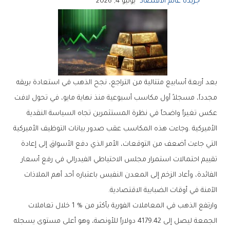
جريدة عالم الاقتصاد
يوليو 4, 2026
‬الآمنة‭ ‬في‭ ‬أوقات‭ ‬الضبابية‭ ‬الاقتصادية‭.‬