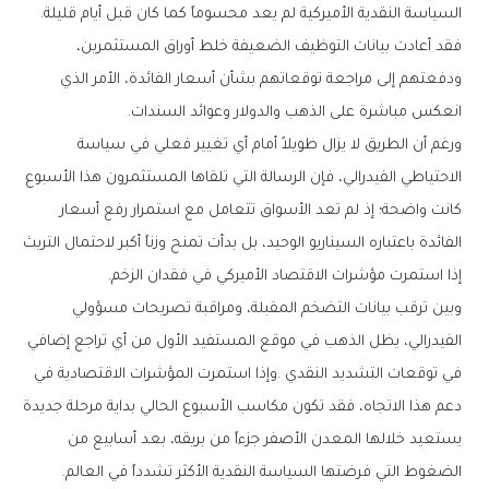
‬السياسة‭ ‬النقدية‭ ‬الأميركية‭ ‬لم‭ ‬يعد‭ ‬محسوماً‭ ‬كما‭ ‬كان‭ ‬قبل‭ ‬أيام‭ ‬قليلة‭.
‬انعكس‭ ‬مباشرة‭ ‬على‭ ‬الذهب‭ ‬والدولار‭ ‬وعوائد‭ ‬السندات‭.‬
‬إذا‭ ‬استمرت‭ ‬مؤشرات‭ ‬الاقتصاد‭ ‬الأميركي‭ ‬في‭ ‬فقدان‭ ‬الزخم‭.‬
‬الضغوط‭ ‬التي‭ ‬فرضتها‭ ‬السياسة‭ ‬النقدية‭ ‬الأكثر‭ ‬تشدداً‭ ‬في‭ ‬العالم‭.‬