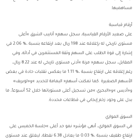
‬مساهميها‭.‬
أرقام‭ ‬قياسية
‬الأسهم‭ ‬الصغيرة‭. ‬كما‭ ‬تمكنت‭ ‬أسهم‭ ‬‮«‬اليمامة‭ ‬للحديد‮»‬‭ ‬و«لوبريف‮»‬‭
‬يدل‭ ‬على‭ ‬وجود‭ ‬زخم‭ ‬إيجابي‭ ‬في‭ ‬قطاعات‭ ‬محددة‭.‬
السوق‭ ‬الموازي