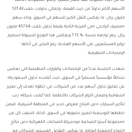
‬الأسهم‭ ‬الأكثر‭ ‬تداولاً‭ ‬من‭ ‬حيث‭ ‬القيمة،‭ ‬بإجمالي‭ ‬تداولات‭ ‬بلغت‭ ‬531‭.‬42‭
‬تركيز‭ ‬المستثمرين‭ ‬على‭ ‬الأسهم‭ ‬القيادية،‭ ‬رغم‭ ‬التباين‭ ‬في‭ ‬أدائها‭.‬
الإفصاحات‭ ‬التنظيمية
‬نشاطًا‭ ‬مؤسسياً‭ ‬مستمراً‭ ‬في‭ ‬السوق،‭ ‬حيث‭ ‬أعلنت‭ ‬‮«‬تداول‭ ‬السعودية‮»‬‭