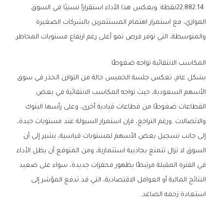
‬والمتوسطة،‭ ‬التي‭ ‬توفر‭ ‬فرص‭ ‬نمو‭ ‬أعلى‭ ‬رغم‭ ‬ارتفاع‭ ‬مستويات‭ ‬المخاطر‭.‬
المكاسب‭ ‬الانتقائية‭ ‬تواجه‭ ‬ضغوطًا
‬استعادة‭ ‬زخمه‭ ‬الصاعد‭.‬