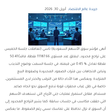
جريدة عالم الاقتصاد
أبريل 30, 2026
‬على‭ ‬تراجع‭ ‬محدود،‭ ‬ليغلق‭ ‬عند‭ ‬مستوى‭ ‬11187‭.‬66‭ ‬نقطة،‭ ‬فاقدًا‭ ‬50‭.‬41‭