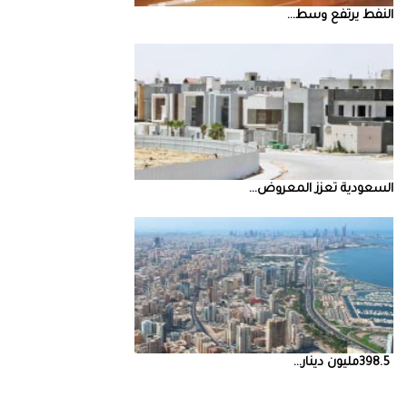
النفط‭ ‬يرتفع‭ ‬وسط‭ ...
السعودية‭ ‬تعزز‭ ‬المعروض‭ ...
398.5‭ ‬مليون‭ ‬دينار‭ ...