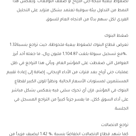
‬الفردي‭ ‬لكل‭ ‬سهم‭ ‬بدلًا‭ ‬من‭ ‬الاتجاه‭ ‬العام‭ ‬للسوق‭.‬
ضغط‭ ‬البنوك
تعرض‭ ‬قطاع‭ ‬البنوك‭ ‬لضغوط‭ ‬بيعية‭ ‬ملحوظة،‭ ‬حيث‭ ‬تراجع‭ ‬بنسبة‭ ‬1‭.‬32‭
‬الجلسة‭.‬
تراجع‭ ‬الاتصالات