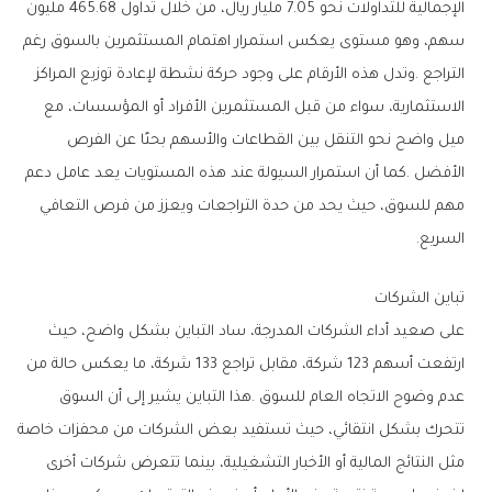
‬السريع‭.‬
تباين‭ ‬الشركات