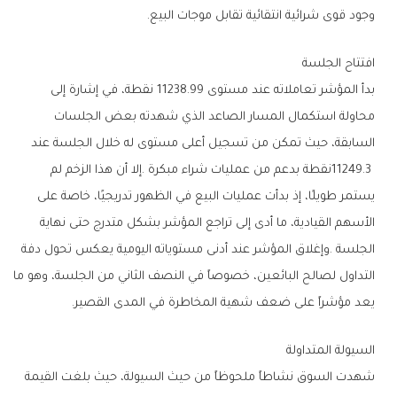
‬وجود‭ ‬قوى‭ ‬شرائية‭ ‬انتقائية‭ ‬تقابل‭ ‬موجات‭ ‬البيع‭.‬
افتتاح‭ ‬الجلسة
‬يعد‭ ‬مؤشراً‭ ‬على‭ ‬ضعف‭ ‬شهية‭ ‬المخاطرة‭ ‬في‭ ‬المدى‭ ‬القصير‭.‬
السيولة‭ ‬المتداولة