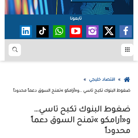
تابعونا
القائمة
بحث
عودة
اقتصاد خليجي
إلى
ضغوط‭ ‬البنوك‭ ‬تكبح‭ ‬‮‬تاسي‮‬‭… ‬و«أرامكو‮»‬‭ ‬تمنح‭ ‬السوق‭ ‬دعماً‭ ‬محدوداً
الصفحة
الرئيسية
ضغوط‭ ‬البنوك‭ ‬تكبح‭ ‬‮‬تاسي‮‬‭…
‬محدوداً