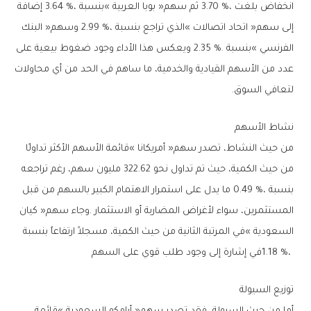
‬لتعافي‭ ‬السوق‭.‬
نشاط‭ ‬الأسهم
‬1‭.‬18‭ %‬،‭ ‬في‭ ‬إشارة‭ ‬إلى‭ ‬وجود‭ ‬طلب‭ ‬قوي‭ ‬على‭ ‬السهم
توزيع‭ ‬السيولة