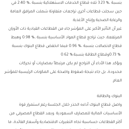
‬والرعاية‭ ‬الصحية‭ ‬وإنتاج‭ ‬الأغذية‭.‬
‬0‭.‬73‭ %‬‭ ‬وقطاع‭ ‬الطاقة‭ ‬بنسبة‭ ‬0‭.‬62‭ %.‬
‬العام‭.‬
البنوك‭ ‬والطاقة