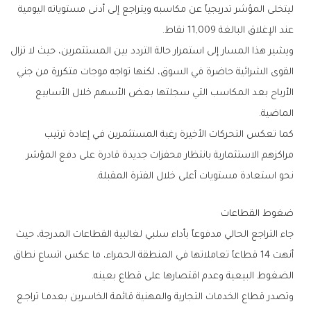
‬عند‭ ‬الإغلاق‭ ‬البالغة‭ ‬11‭,‬009‭ ‬نقاط‭.‬
‬الماضية‭.‬
‬نحو‭ ‬استعادة‭ ‬مستويات‭ ‬أعلى‭ ‬خلال‭ ‬الفترة‭ ‬المقبلة‭.‬
ضغوط‭ ‬القطاعات
‬الضغوط‭ ‬البيعية‭ ‬وعدم‭ ‬اقتصارها‭ ‬على‭ ‬قطاع‭ ‬بعينه‭.‬