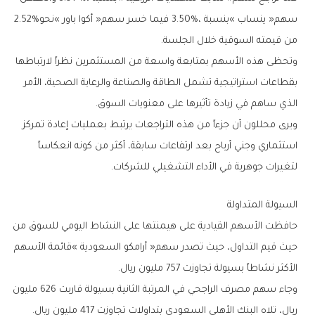
‬سهم‭ ‬‮«‬ينساب‮»‬‭ ‬بنسبة‭ ‬3‭.‬50‭%‬،‭ ‬فيما‭ ‬خسر‭ ‬سهم‭ ‬‮«‬أكوا‭ ‬باور‮»‬‭ ‬نحو‭ ‬2‭.‬52‭%
‬من‭ ‬قيمته‭ ‬السوقية‭ ‬خلال‭ ‬الجلسة‭.‬
‬الذي‭ ‬ساهم‭ ‬في‭ ‬زيادة‭ ‬تأثيرها‭ ‬على‭ ‬معنويات‭ ‬السوق‭.‬
‬لتغيرات‭ ‬جوهرية‭ ‬في‭ ‬الأداء‭ ‬التشغيلي‭ ‬للشركات‭.‬
السيولة‭ ‬المتداولة
‬الأكثر‭ ‬نشاطاً‭ ‬بسيولة‭ ‬تجاوزت‭ ‬757‭ ‬مليون‭ ‬ريال‭.‬
‬ريال،‭ ‬تلاه‭ ‬البنك‭ ‬الأهلي‭ ‬السعودي‭ ‬بتداولات‭ ‬تجاوزت‭ ‬417‭ ‬مليون‭ ‬ريال‭.‬