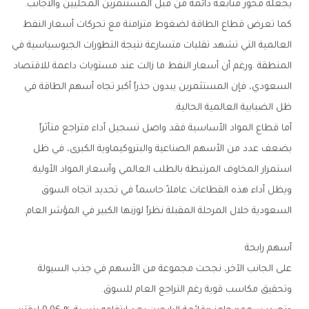
‬يجعله‭ ‬محور‭ ‬متابعة‭ ‬دائمة‭ ‬من‭ ‬قبل‭ ‬المستثمرين‭ ‬المحليين‭ ‬والأجانب‭.‬
‬ظل‭ ‬الضبابية‭ ‬العالمية‭ ‬الحالية‭.‬
‬استمرار‭ ‬المخاوف‭ ‬المرتبطة‭ ‬بالطلب‭ ‬العالمي‭ ‬وأسعار‭ ‬المواد‭ ‬الأولية‭.‬
‬السعودية‭ ‬خلال‭ ‬المرحلة‭ ‬المقبلة‭ ‬نظراً‭ ‬لوزنها‭ ‬الكبير‭ ‬في‭ ‬المؤشر‭ ‬العام‭.‬
أسهم‭ ‬رابحة
‬وتحقيق‭ ‬مكاسب‭ ‬قوية‭ ‬رغم‭ ‬التراجع‭ ‬العام‭ ‬للسوق‭.‬