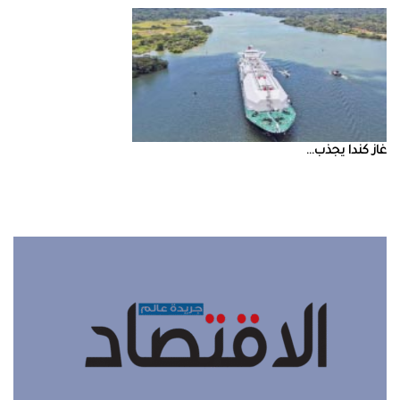
غاز‭ ‬كندا‭ ‬يجذب‭ ...