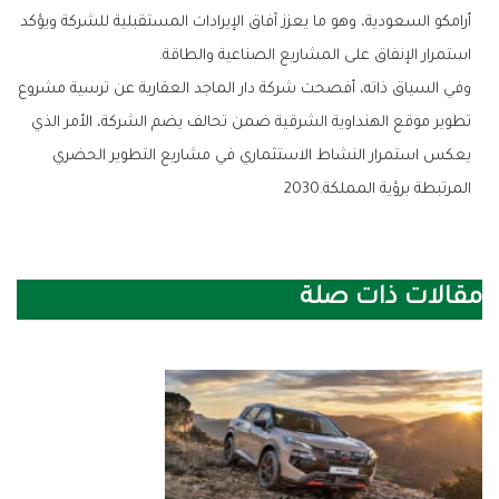
‬استمرار‭ ‬الإنفاق‭ ‬على‭ ‬المشاريع‭ ‬الصناعية‭ ‬والطاقة‭.‬
‬المرتبطة‭ ‬برؤية‭ ‬المملكة‭ ‬2030‭.‬
مقالات ذات صلة