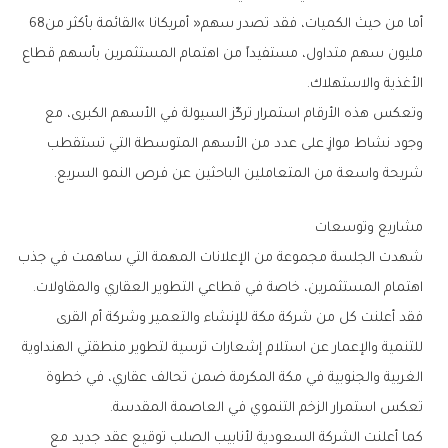
أما‭ ‬من‭ ‬حيث‭ ‬الكميات،‭ ‬فقد‭ ‬تصدر‭ ‬سهم‭ ‬‮«‬أمريكانا‮»‬‭ ‬القائمة‭ ‬بأكثر‭ ‬من‭ ‬68‭
‬الأغذية‭ ‬والاستهلاك‭.‬
‬شريحة‭ ‬واسعة‭ ‬من‭ ‬المتعاملين‭ ‬الباحثين‭ ‬عن‭ ‬فرص‭ ‬النمو‭ ‬السريع‭.‬
مشاريع‭ ‬وتوسعات
‬اهتمام‭ ‬المستثمرين،‭ ‬خاصة‭ ‬في‭ ‬قطاعي‭ ‬التطوير‭ ‬العقاري‭ ‬والمقاولات‭.‬
‬تعكس‭ ‬استمرار‭ ‬الزخم‭ ‬التنموي‭ ‬في‭ ‬العاصمة‭ ‬المقدسة‭.‬