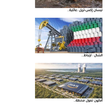
نيسان‭ ‬إكس‭-‬تريل‭: ‬عائلية‭ ...
‮‬الشال‮ ‬‭: ‬ارتباط‭ ...
أمازون‭ ‬تمول‭ ‬محطة‭ ...