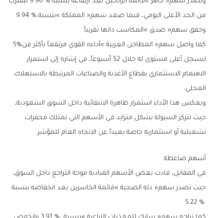
‬من‭ ‬الحد‭ ‬الأعلى‭ ‬اليومي،‭ ‬فيما‭ ‬صعد‭ ‬سهم‭ ‬‮«‬المملكة‮»‬‭ ‬بنسبة‭ ‬9‭.‬94‭ %‬،‭
‬وحقق‭ ‬سهم‭ ‬‮«‬صدق‮»‬‭ ‬المكاسب‭ ‬ذاتها‭ ‬تقريباً‭.‬
كما‭ ‬واصل‭ ‬سهم‭ ‬‮«‬المطاحن‭ ‬العربية‮»‬‭ ‬أداءه‭ ‬القوي‭ ‬مرتفعاً‭ ‬بأكثر‭ ‬من‭ ‬5‭%
‬المحلي‭.‬
‬تشغيلية‭ ‬أو‭ ‬استثمارية‭ ‬خاصة‭ ‬بعيداً‭ ‬عن‭ ‬الاتجاه‭ ‬العام‭ ‬للمؤشر‭.‬
أسهم‭ ‬ضاغطة
‬5‭.‬22‭ %.‬