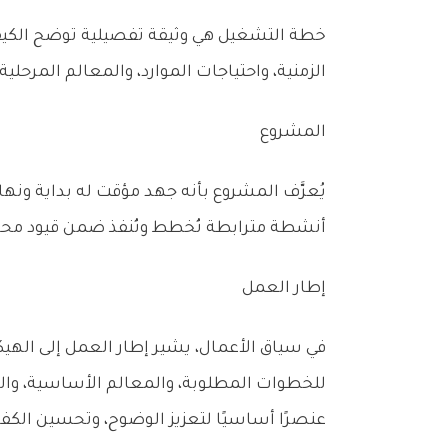
‬الزمنية،‭ ‬واحتياجات‭ ‬الموارد،‭ ‬والمعالم‭ ‬المرحلية،‭ ‬بما‭ ‬يضمن‭ ‬التنفيذ‭ ‬المنظم‭ ‬والفعال،‭ ‬ويعزز‭ ‬فرص‭ ‬نجاح‭ ‬المشروع‭ ‬أو‭ ‬المبادرة‭ ‬المستهدفة‭.‬
المشروع
‬أنشطة‭ ‬مترابطة‭ ‬تُخطط‭ ‬وتُنفذ‭ ‬ضمن‭ ‬قيود‭ ‬محددة،‭ ‬مثل‭ ‬الوقت‭ ‬والميزانية‭ ‬والموارد،‭ ‬لضمان‭ ‬تحقيق‭ ‬الهدف‭ ‬المرسوم‭ ‬بكفاءة‭.‬
إطار‭ ‬العمل
‬عنصرًا‭ ‬أساسيًا‭ ‬لتعزيز‭ ‬الوضوح،‭ ‬وتحسين‭ ‬الكفاءة‭ ‬التشغيلية،‭ ‬وضمان‭ ‬المساءلة‭ ‬والانضباط‭ ‬في‭ ‬تنفيذ‭ ‬الأعمال‭.‬