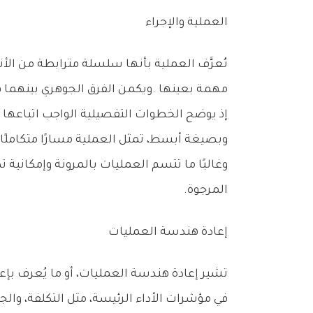
العملية‭ ‬والإجراء
‬إذ‭ ‬يوضح‭ ‬الخطوات‭ ‬التفصيلية‭ ‬الواجب‭ ‬اتباعها‭ ‬لإنجاز‭ ‬مهمة‭ ‬محددة‭ ‬ضمن‭ ‬إطار‭ ‬تلك‭ ‬العملية‭.‬
‬المرجوة‭.‬
إعادة‭ ‬هندسة‭ ‬العمليات