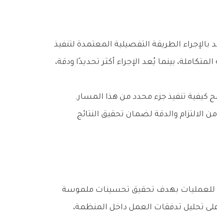
وبصيغة‭ ‬أبسط،‭ ‬تمثل‭ ‬العملية‭ ‬مسارًا‭ ‬متكاملًا‭ ‬يقود‭ ‬إلى‭ ‬نتيجة‭ ‬معينة،‭ ‬في‭ ‬حين‭ ‬يشكل‭ ‬الإجراء‭ ‬دليلًا‭ ‬إرشاديًا‭ ‬يوضح‭ ‬كيفية‭ ‬تنفيذ‭ ‬جزء‭ ‬محدد‭ ‬من‭ ‬هذا‭ ‬المسار‭.