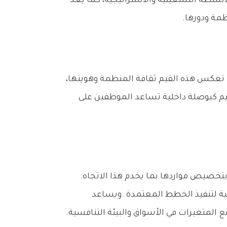
يُعد‭ ‬التخطيط‭ ‬الاستراتيجي‭ ‬عملية‭ ‬منظمة‭ ‬تهدف‭ ‬إلى‭ ‬تحديد‭ ‬الاتجاه‭ ‬العام‭ ‬للشركة،‭ ‬واتخاذ‭ ‬القرارات‭ ‬المتعلقة‭ ‬بتخصيص‭ ‬مواردها‭ ‬بما‭ ‬يخدم‭ ‬هذا‭ ‬الاتجاه‭.