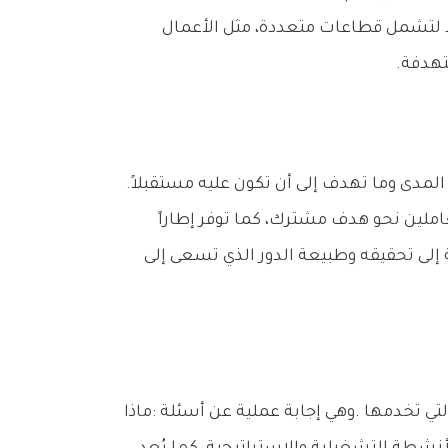
تمثل‭ ‬رؤية‭ ‬الشركة‭ ‬الصورة‭ ‬المستقبلية‭ ‬التي‭ ‬تسعى‭ ‬إلى‭ ‬الوصول‭ ‬إليها،‭ ‬وهي‭ ‬تعبير‭ ‬واضح‭ ‬عن‭ ‬طموحاتها‭ ‬بعيدة‭ ‬المدى‭ ‬وما‭ ‬تهدف‭ ‬إلى‭ ‬أن‭ ‬تكون‭ ‬عليه‭ ‬مستقبلاً‭.