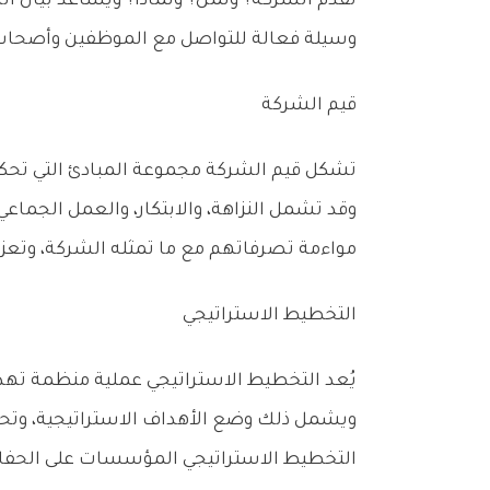
‬وسيلة‭ ‬فعالة‭ ‬للتواصل‭ ‬مع‭ ‬الموظفين‭ ‬وأصحاب‭ ‬المصلحة‭ ‬والجمهور،‭ ‬بما‭ ‬يعزز‭ ‬الفهم‭ ‬المشترك‭ ‬لأهداف‭ ‬المنظمة‭ ‬ودورها‭.‬
قيم‭ ‬الشركة
‬مواءمة‭ ‬تصرفاتهم‭ ‬مع‭ ‬ما‭ ‬تمثله‭ ‬الشركة،‭ ‬وتعزز‭ ‬الاتساق‭ ‬بين‭ ‬الأهداف‭ ‬المعلنة‭ ‬والممارسات‭ ‬الفعلية‭.‬
التخطيط‭ ‬الاستراتيجي
‬التخطيط‭ ‬الاستراتيجي‭ ‬المؤسسات‭ ‬على‭ ‬الحفاظ‭ ‬على‭ ‬تركيزها‭ ‬على‭ ‬أهدافها‭ ‬طويلة‭ ‬الأجل،‭ ‬والقدرة‭ ‬على‭ ‬التكيف‭ ‬مع‭ ‬المتغيرات‭ ‬في‭ ‬الأسواق‭ ‬والبيئة‭ ‬التنافسية‭.‬