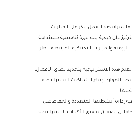
‬والإجراءات‭ ‬التي‭ ‬تعتمدها‭ ‬الشركة‭ ‬لتحقيق‭ ‬أهدافها‭ ‬طويلة‭ ‬الأجل‭ ‬على‭ ‬مستوى‭ ‬النشاط‭ ‬أو‭ ‬السوق‭ ‬المحدد،‭ ‬مع‭ ‬التركيز‭ ‬على‭ ‬كيفية‭ ‬بناء‭ ‬ميزة‭ ‬تنافسية‭ ‬مستدامة‭.
‬واتخاذ‭ ‬القرارات‭ ‬الكبرى‭ ‬المتعلقة‭ ‬بالتنويع،‭ ‬وعمليات‭ ‬الاندماج‭ ‬والاستحواذ،‭ ‬وإدارة‭ ‬المحافظ‭ ‬الاستثمارية،‭ ‬وتخصيص‭ ‬الموارد،‭ ‬وبناء‭ ‬الشراكات‭ ‬الاستراتيجية‭.