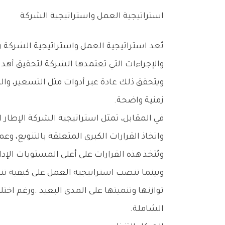
استراتيجية‭ ‬العمل‭ ‬واستراتيجية‭ ‬الشركة
‬زمنية‭ ‬واضحة‭.‬
‬وتُتخذ‭ ‬هذه‭ ‬القرارات‭ ‬على‭ ‬أعلى‭ ‬المستويات‭ ‬الإدارية،‭ ‬لما‭ ‬لها‭ ‬من‭ ‬أثر‭ ‬مباشر‭ ‬وطويل‭ ‬الأمد‭ ‬على‭ ‬أداء‭ ‬الشركة‭ ‬ومستقبلها‭.‬
‬الشاملة‭.‬