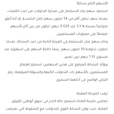
الأسهم‭ ‬الأكثر‭ ‬نشاطاً
‬ضغطاً‭ ‬على‭ ‬معنويات‭ ‬المستثمرين‭.‬
‬مستوى‭ ‬1‭.‬33‭ ‬درهم‭ ‬دون‭ ‬تغيير‭.‬
‬التباين‭ ‬الواضح‭ ‬في‭ ‬أدائهما‭ ‬السعري‭.‬
ترقب‭ ‬المرحلة‭ ‬المقبلة