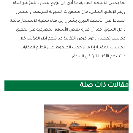
‬لها‭ ‬بعض‭ ‬الأسهم‭ ‬القيادية،‭ ‬ما‭ ‬أدى‭ ‬إلى‭ ‬تراجع‭ ‬محدود‭ ‬للمؤشر‭ ‬العام‭.‬
‬والأسهم‭ ‬الأكثر‭ ‬تأثيراً‭ ‬في‭ ‬السوق‭.‬
مقالات ذات صلة