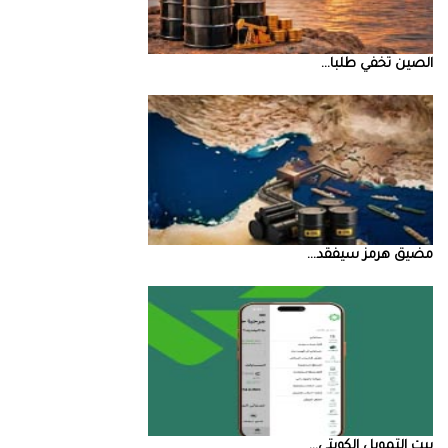
الصين‭ ‬تخفي‭ ‬طلبا‭ ...
مضيق‭ ‬هرمز‭ ‬سيفقد‭ ...
بيت‭ ‬التمويل‭ ‬الكويتي‭ ...