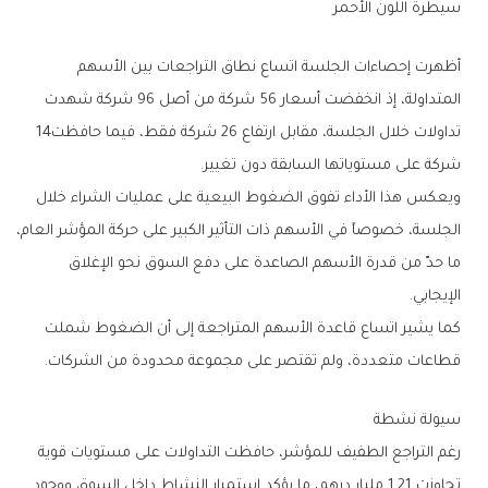
سيطرة‭ ‬اللون‭ ‬الأحمر
‬تداولات‭ ‬خلال‭ ‬الجلسة،‭ ‬مقابل‭ ‬ارتفاع‭ ‬26‭ ‬شركة‭ ‬فقط،‭ ‬فيما‭ ‬حافظت‭ ‬14‭
‬شركة‭ ‬على‭ ‬مستوياتها‭ ‬السابقة‭ ‬دون‭ ‬تغيير‭.‬
‬الإيجابي‭.‬
‬قطاعات‭ ‬متعددة،‭ ‬ولم‭ ‬تقتصر‭ ‬على‭ ‬مجموعة‭ ‬محدودة‭ ‬من‭ ‬الشركات‭.‬
سيولة‭ ‬نشطة