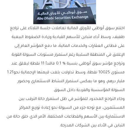
‬الإغلاق‭ ‬في‭ ‬المنطقة‭ ‬السلبية‭ ‬رغم‭ ‬استمرار‭ ‬مستويات‭ ‬السيولة‭ ‬القوية‭.‬
‬مستوى‭ ‬10025‭ ‬نقطة،‭ ‬وسط‭ ‬تداولات‭ ‬بلغت‭ ‬قيمتها‭ ‬الإجمالية‭ ‬نحو‭ ‬1.21‭
‬السيولة‭ ‬المؤسسية‭ ‬والفردية‭ ‬داخل‭ ‬السوق‭.‬
‬التباين‭ ‬في‭ ‬الأداء‭ ‬بين‭ ‬الشركات‭ ‬المدرجة‭.‬