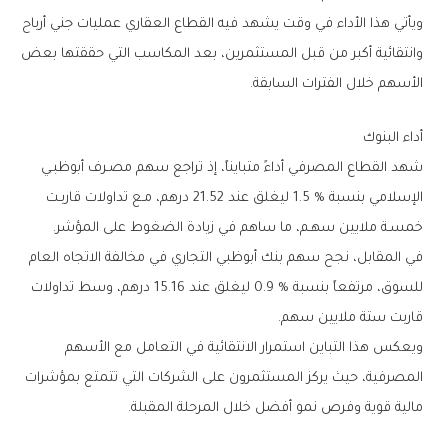
‬الأسهم‭ ‬خلال‭ ‬الفترات‭ ‬السابقة‭.‬
أداء‭ ‬البنوك
‬خمسـة‭ ‬ملايين‭ ‬سهـم،‭ ‬ما‭ ‬ساهم‭ ‬في‭ ‬زيادة‭ ‬الضغوط‭ ‬على‭ ‬المؤشر‭.‬
‬قاربت‭ ‬ستة‭ ‬ملايين‭ ‬سهم‭.‬
‬مالية‭ ‬قوية‭ ‬وفرص‭ ‬نمو‭ ‬أفضل‭ ‬خلال‭ ‬المرحلة‭ ‬المقبلة‭.‬