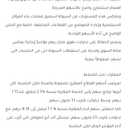
‬اهتمام‭ ‬استثماري‭ ‬واضح‭ ‬بالأسهم‭ ‬المدرجة‭.‬
‬الواضح‭ ‬في‭ ‬أداء‭ ‬الأسهم‭ ‬القيادية‭.‬
‬تشهد‭ ‬ضغوطاً‭ ‬بيعية‭.‬
العقارات‭ ‬تحت‭ ‬الضغط
‬أبرزها‭ ‬تراجع‭ ‬سهم‭ ‬رأس‭ ‬الخيمة‭ ‬العقارية‭ ‬بنسبة‭ ‬2‭.‬5‭% ‬ليغلق‭ ‬عند‭ ‬1‭.‬15‭
‬درهم،‭ ‬وسط‭ ‬تداولات‭ ‬قاربت‭ ‬33‭ ‬مليون‭ ‬سهم‭.‬
‬أداء‭ ‬المؤشر‭ ‬العام‭ ‬خلال‭ ‬الجلسة‭.‬