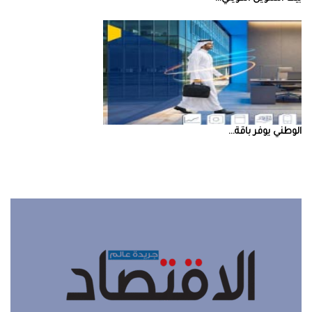
‮‬الوطني‮‬‭ ‬يوفر‭ ‬باقة‭ ...