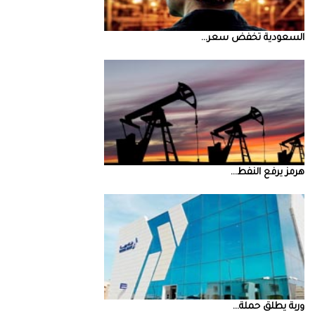
السعودية‭ ‬تخفض‭ ‬سعر‭ ...
‮‬هرمز‮‬‭ ‬يرفع‭ ‬النفط‭ ...
‮‬وربة‮‬‭ ‬يطلق‭ ‬حملة‭ ...