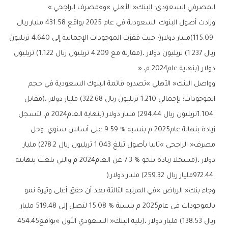
‬المصرفي‭ ‬السعودي؛‭ ‬البنك‭ ‬‮«‬الأهلي‮»‬‭ ‬و»مصرف‭ ‬الراجحي‮»‬‭.‬
‬دولار‭) ‬بنهاية‭ ‬عام‭ ‬2024م،‭ ‬‮«‬‭.‬
‬972.44‭ ‬مليار‭ ‬ريال‭ (‬259.32‭ ‬مليار‭ ‬دولار‭).‬
‬ريال‭ (‬138.53‭ ‬مليار‭ ‬دولار‭)‬،‭ ‬يليه‭ ‬البنك‭ ‬‮«‬السعودي‭ ‬الأول‮»‬‭ ‬بواقع‭ ‬454.45‭