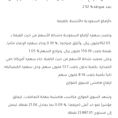
‬بعد‭ ‬هبوطه‭ ‬2‭.‬92‭ %.‬
‮«‬أرامكو‭ ‬السعودية‮»‬‭ ‬الأنشط‭ ‬بالقيمة
‬بقيمة‭ ‬بلغت‭ ‬159.39‭ ‬مليون‭ ‬ريال،‭ ‬وتراجع‭ ‬السهم‭ ‬1‭.‬05‭ %.‬
‬الصدارة،‭ ‬بكمية‭ ‬تداول‭ ‬بلغت‭ ‬13‭.‬7‭ ‬مليون‭ ‬سهم،‭ ‬وحل‭ ‬سهم‭ ‬‮«‬الكيميائية‮»‬‭
‬ثانياً‭ ‬بكمية‭ ‬بلغت‭ ‬8‭.‬14‭ ‬مليون‭ ‬سهم‭.‬
ارتفاع‭ ‬هامشي‭ ‬للسوق‭ ‬الموازي
‬إلى‭ ‬مستوى‭ ‬23‭,‬887‭.‬01‭ ‬نقطة‭.‬