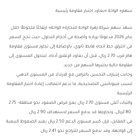
سهم‭ ‬‮«‬الواحة‮»‬‭ ‬يعاود‭ ‬اختبار‭ ‬مقاومة‭ ‬رئيسية
‬مقاومة‭ ‬حالية‭ ‬يختبرها‭ ‬السهم‭ ‬من‭ ‬جديد‭.‬
‬الرئيسية‭.‬
والثبات‭ ‬أعلى‭ ‬مستوى‭ ‬2‭.‬70‭ ‬ريال‭ ‬يعزز‭ ‬فرص‭ ‬الصعود‭ ‬نحو‭ ‬منطقة‭ ‬2‭.‬75‭ ‬–‭
‬2.80‭ ‬ريال،‭ ‬وتجاوزها‭ ‬قد‭ ‬يدفع‭ ‬السعر‭ ‬لاستهداف‭ ‬2‭.‬90‭ ‬ريال‭.‬
‬إلى‭ ‬الواجهة،‭ ‬وقد‭ ‬يدفع‭ ‬السعر‭ ‬للتراجع‭ ‬نحو‭ ‬2‭.‬41‭ ‬ريال‭.‬