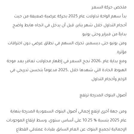
ملخص‭ ‬حركة‭ ‬السعر‭:‬
‬بدايةً‭ ‬من‭ ‬فبراير‭ ‬وحتى‭ ‬يونيو‭.‬
‬مؤثرة‭.‬
‬الزخم‭ ‬وأحجام‭ ‬التداول‭.‬
أصول‭ ‬البنوك‭ ‬المدرجة‭ ‬ترتفع‭ ‬