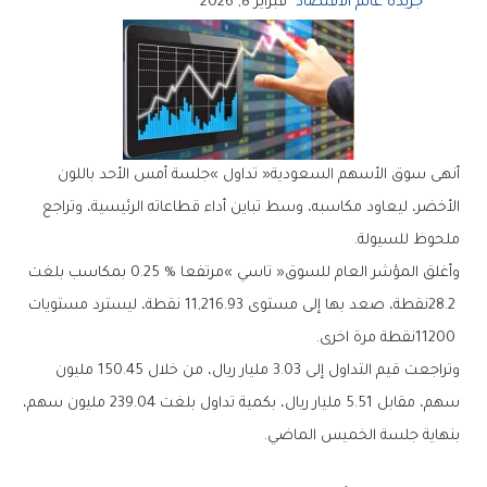
جريدة عالم الاقتصاد
فبراير 8, 2026
‬ملحوظ‭ ‬للسيولة‭.‬
‬11200‭ ‬نقطة‭ ‬مرة‭ ‬اخرى‭.‬
‬بنهاية‭ ‬جلسة‭ ‬الخميس‭ ‬الماضي‭.‬