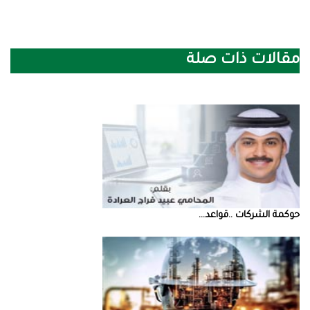
مقالات ذات صلة
حوكمة‭ ‬الشركات‭.. ‬قواعد‭ ...