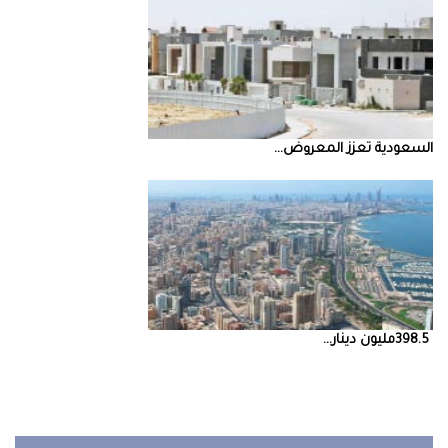
السعودية‭ ‬تعزز‭ ‬المعروض‭ ...
398.5‭ ‬مليون‭ ‬دينار‭ ...