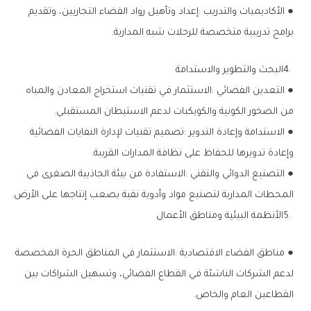
‬برامج‭ ‬تدريبية‭ ‬متخصصة‭ ‬للرحلات‭ ‬شبه‭ ‬المدارية‭.‬
4‭. ‬البحث‭ ‬والتطوير‭ ‬والاستدامة
‬من‭ ‬الصخور‭ ‬الكونية‭ ‬والكويكبات‭ ‬لدعم‭ ‬الاستيطان‭ ‬المستقبلي‭.‬
‬وإعادة‭ ‬تدويرها‭ ‬للحفاظ‭ ‬على‭ ‬نظافة‭ ‬المدارات‭ ‬القريبة‭.‬
‬المحطات‭ ‬المدارية‭ ‬لتصنيع‭ ‬مواد‭ ‬وأدوية‭ ‬نقية‭ ‬يصعب‭ ‬إنتاجها‭ ‬على‭ ‬الأرض‭.‬
5‭. ‬الأنظمة‭ ‬البيئية‭ ‬ومناطق‭ ‬الأعمال
‬القطاعين‭ ‬العام‭ ‬والخاص‭.‬