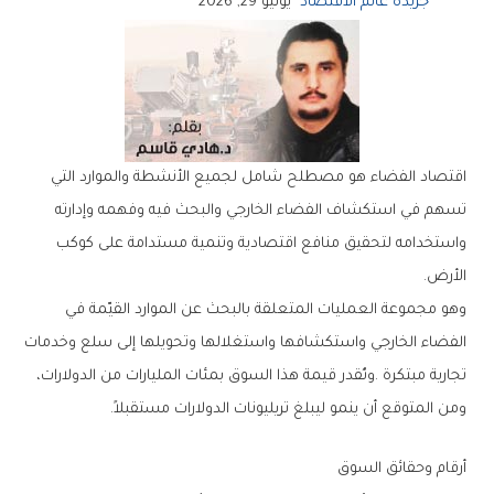
جريدة عالم الاقتصاد
يونيو 29, 2026
‬الأرض‭.‬
‬ومن‭ ‬المتوقع‭ ‬أن‭ ‬ينمو‭ ‬ليبلغ‭ ‬تريليونات‭ ‬الدولارات‭ ‬مستقبلاً‭.‬
أرقام‭ ‬وحقائق‭ ‬السوق