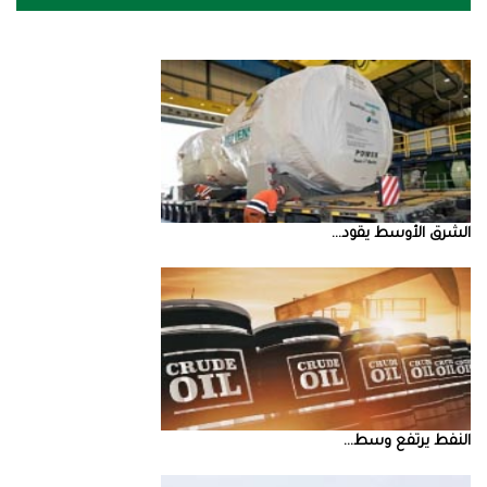
الشرق‭ ‬الأوسط‭ ‬يقود‭ ...
النفط‭ ‬يرتفع‭ ‬وسط‭ ...