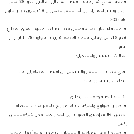
‬عام‭ ‬2035‭.‬
‬سنوياً‭.‬
مجالات‭ ‬الاستثمار‭ ‬والتشغيل‭:‬
‬قطاعات‭ ‬رئيسية‭ ‬وواعدة‭:‬
1‭. ‬البنية‭ ‬التحتية‭ ‬وعمليات‭ ‬الإطلاق
‬إكس‭.‬