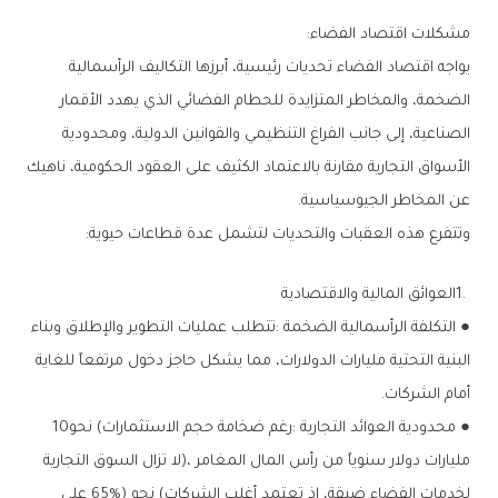
مشكلات‭ ‬اقتصاد‭ ‬الفضاء‭:‬
‬عن‭ ‬المخاطر‭ ‬الجيوسياسية‭.‬
وتتفرع‭ ‬هذه‭ ‬العقبات‭ ‬والتحديات‭ ‬لتشمل‭ ‬عدة‭ ‬قطاعات‭ ‬حيوية‭:‬
1‭. ‬العوائق‭ ‬المالية‭ ‬والاقتصادية
‬أمام‭ ‬الشركات‭.‬
●‭ ‬محدودية‭ ‬العوائد‭ ‬التجارية‭: ‬رغم‭ ‬ضخامة‭ ‬حجم‭ ‬الاستثمارات‭ ‬‭(‬نحو‭ ‬10‭