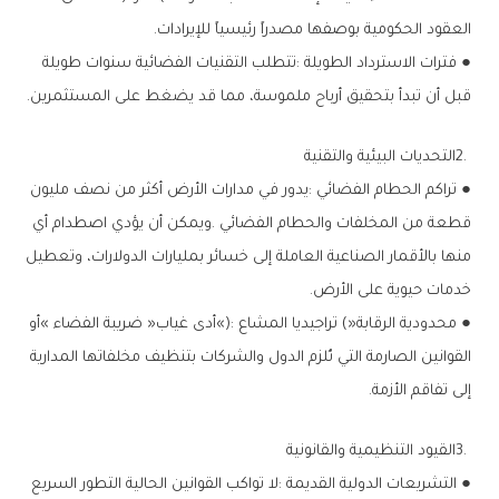
‬العقود‭ ‬الحكومية‭ ‬بوصفها‭ ‬مصدراً‭ ‬رئيسياً‭ ‬للإيرادات‭.‬
‬قبل‭ ‬أن‭ ‬تبدأ‭ ‬بتحقيق‭ ‬أرباح‭ ‬ملموسة،‭ ‬مما‭ ‬قد‭ ‬يضغط‭ ‬على‭ ‬المستثمرين‭.‬
2‭. ‬التحديات‭ ‬البيئية‭ ‬والتقنية
‬خدمات‭ ‬حيوية‭ ‬على‭ ‬الأرض‭.‬
‬إلى‭ ‬تفاقم‭ ‬الأزمة‭.‬
3‭. ‬القيود‭ ‬التنظيمية‭ ‬والقانونية