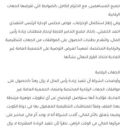
‬الرقابية‭.‬
‬العادية‭ ‬لاتخاذ‭ ‬القرار‭ ‬النهائي‭ ‬بشأنها‭.‬
الجهات‭ ‬الرقابية
‬بهذا‭ ‬الملف‭ ‬وفقاً‭ ‬للمتطلبات‭ ‬التنظيمية‭ ‬المعمول‭ ‬بها‭ ‬في‭ ‬دولة‭ ‬الكويت‭.