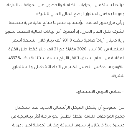
‬وهو‭ ‬ما‭ ‬يعكس‭ ‬استقرار‭ ‬الوضع‭ ‬المالي‭ ‬الحالي‭ ‬للشركة‭.‬
‬المقابلة‭ ‬من‭ ‬العام‭ ‬السابق،‭ ‬لتقفز‭ ‬الأرباح‭ ‬بنسبة‭ ‬استثنائية‭ ‬بلغت‭ ‬4337‭.‬8‭
‬للشركة‭.‬
‭- ‬اقتناص‭ ‬الفرص‭ ‬الاستثمارية