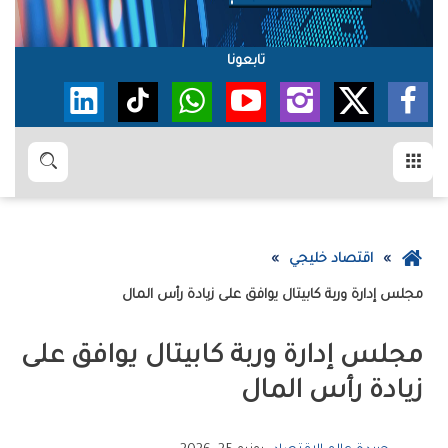
تابعونا
القائمة
بحث
عودة
اقتصاد خليجي
إلى
مجلس‭ ‬إدارة‭ ‬وربة‭ ‬كابيتال‭ ‬يوافق‭ ‬على‭ ‬زيادة‭ ‬رأس‭ ‬المال
الصفحة
الرئيسية
‬زيادة‭ ‬رأس‭ ‬المال