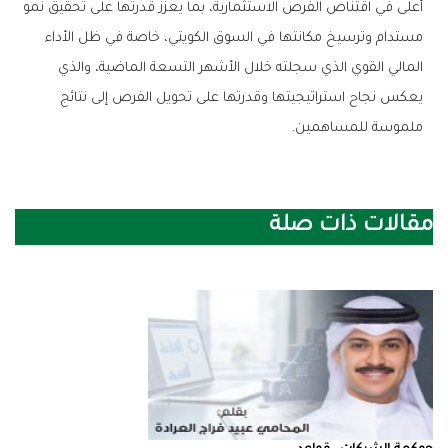
‬ملموسة‭ ‬للمساهمين‭.‬
مقالات ذات صلة