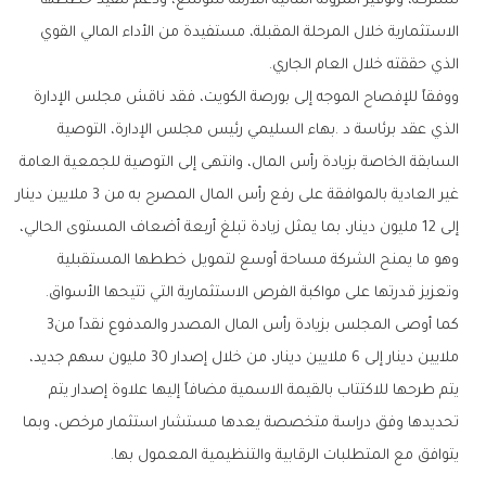
‬الذي‭ ‬حققته‭ ‬خلال‭ ‬العام‭ ‬الجاري‭.‬
‬وتعزيز‭ ‬قدرتها‭ ‬على‭ ‬مواكبة‭ ‬الفرص‭ ‬الاستثمارية‭ ‬التي‭ ‬تتيحها‭ ‬الأسواق‭.‬
كما‭ ‬أوصى‭ ‬المجلس‭ ‬بزيادة‭ ‬رأس‭ ‬المال‭ ‬المصدر‭ ‬والمدفوع‭ ‬نقداً‭ ‬من‭ ‬3‭
‬يتوافق‭ ‬مع‭ ‬المتطلبات‭ ‬الرقابية‭ ‬والتنظيمية‭ ‬المعمول‭ ‬بها‭.‬