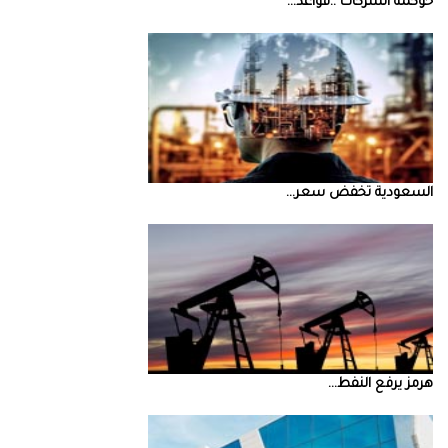
حوكمة‭ ‬الشركات‭.. ‬قواعد‭ ...
السعودية‭ ‬تخفض‭ ‬سعر‭ ...
‮‬هرمز‮‬‭ ‬يرفع‭ ‬النفط‭ ...