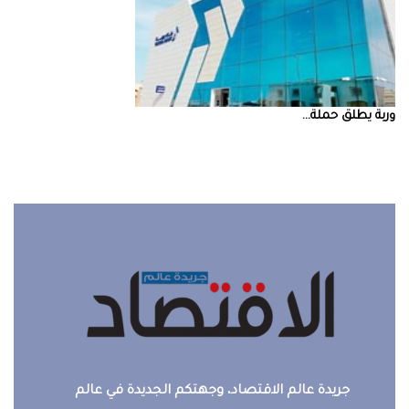
‮‬وربة‮‬‭ ‬يطلق‭ ‬حملة‭ ...
جريدة عالم الاقتصاد، وجهتكم الجديدة في عالم