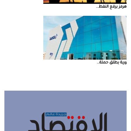
‮‬هرمز‮‬‭ ‬يرفع‭ ‬النفط‭ ...
‮‬وربة‮‬‭ ‬يطلق‭ ‬حملة‭ ...