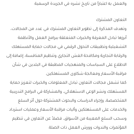
‬والعمل‭ ‬به‭ ‬اعتباراً‭ ‬من‭ ‬تاريخ‭ ‬نشره‭ ‬في‭ ‬الجريدة‭ ‬الرسمية‭.‬
التعاون‭ ‬المشترك
‬مراقبة‭ ‬الأسعار‭ ‬ومعالجة‭ ‬شكاوى‭ ‬المستهلكين‭.‬
‬المؤتمرات‭ ‬والندوات‭ ‬وورش‭ ‬العمل‭ ‬ذات‭ ‬الصلة‭.‬