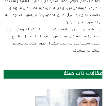
‬والمشاورات‭ ‬بين‭ ‬الطرفين‭.‬
‬المشاريع‭ ‬المشتركة‭.‬
مقالات ذات صلة