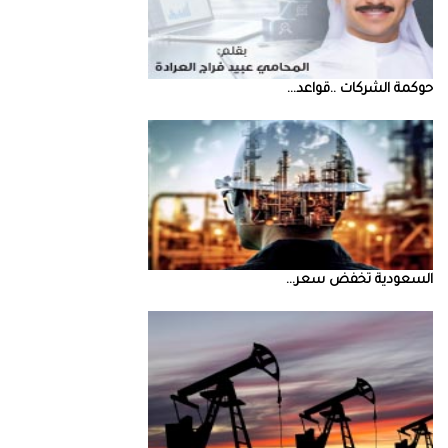
حوكمة‭ ‬الشركات‭.. ‬قواعد‭ ...
السعودية‭ ‬تخفض‭ ‬سعر‭ ...