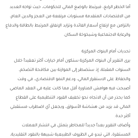
‬والرعاية‭ ‬الاجتماعية‭ ‬وشيخوخة‭ ‬السكان‭.‬
تحديات‭ ‬أمام‭ ‬البنوك‭ ‬المركزية
‬أصبحت‭ ‬فيه‭ ‬هوامش‭ ‬المناورة‭ ‬أقل‭ ‬مما‭ ‬كانت‭ ‬عليه‭ ‬في‭ ‬العقد‭ ‬الماضي‭.‬
‬أكثر‭ ‬حدة‭.‬