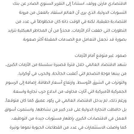
‬بصورة‭ ‬قد‭ ‬تجعل‭ ‬التعامل‭ ‬مع‭ ‬الصدمات‭ ‬المقبلة‭ ‬أكثر‭ ‬صعوبة‭.‬
صمود‭ ‬غير‭ ‬متوقع‭ ‬أمام‭ ‬الأزمات
‬الجمركية‭ ‬الأميركية‭ ‬التي‭ ‬أثارت‭ ‬مخاوف‭ ‬من‭ ‬اندلاع‭ ‬حرب‭ ‬تجارية‭ ‬واسعة‭.‬