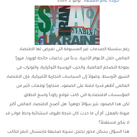
جريدة عالم الاقتصاد
يوليو 2, 2026
‬المؤسسات‭ ‬الاقتصادية‭ ‬التي‭ ‬كانت‭ ‬تتوقع‭ ‬ركوداً‭ ‬واسع‭ ‬النطاق‭.‬
‬لا‭ ‬يتكرر‭ ‬مستقبلاً؟