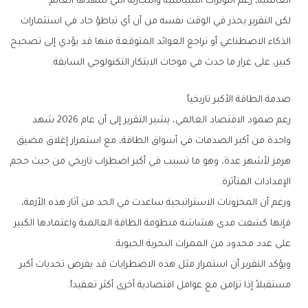
‬العالمية،‭ ‬رغم‭ ‬التوترات‭ ‬السياسية‭ ‬والتجارية‭ ‬التي‭ ‬شهدها‭ ‬العالم‭.‬
‬كبير،‭ ‬على‭ ‬غرار‭ ‬ما‭ ‬حدث‭ ‬في‭ ‬موجات‭ ‬الابتكار‭ ‬التكنولوجي‭ ‬السابقة‭.‬
صدمة‭ ‬الطاقة‭ ‬الأكبر‭ ‬تاريخياً
‬الإمدادات‭ ‬المتأثرة‭.‬
‬على‭ ‬عدد‭ ‬محدود‭ ‬من‭ ‬الممرات‭ ‬البحرية‭ ‬الحيوية‭.‬
‬مستقبلاً‭ ‬إذا‭ ‬تزامن‭ ‬مع‭ ‬عوامل‭ ‬اقتصادية‭ ‬أخرى‭ ‬أكثر‭ ‬تعقيداً‭.‬