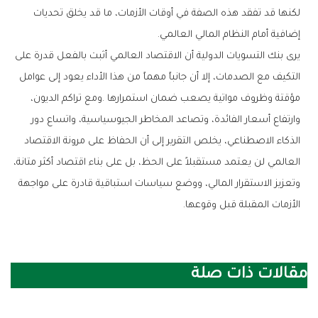
‬إضافية‭ ‬أمام‭ ‬النظام‭ ‬المالي‭ ‬العالمي‭.‬
‬الأزمات‭ ‬المقبلة‭ ‬قبل‭ ‬وقوعها‭.‬
مقالات ذات صلة