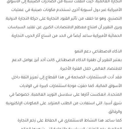
‬التصنيع،‭ ‬وهو‭ ‬ما‭ ‬خفف‭ ‬من‭ ‬تأثير‭ ‬القيود‭ ‬التجارية‭ ‬على‭ ‬حركة‭ ‬التجارة‭ ‬الدولية‭.
‬الحمائية‭ ‬الأميركية‭ ‬ساعد‭ ‬أيضاً‭ ‬في‭ ‬الحد‭ ‬من‭ ‬اتساع‭ ‬آثار‭ ‬الحرب‭ ‬التجارية‭.‬
الذكاء‭ ‬الاصطناعي‭ ‬دعم‭ ‬النمو
‬للاقتصاد‭ ‬العالمي‭ ‬خلال‭ ‬الفترة‭ ‬الأخيرة‭.‬
‬والرقائق‭.‬