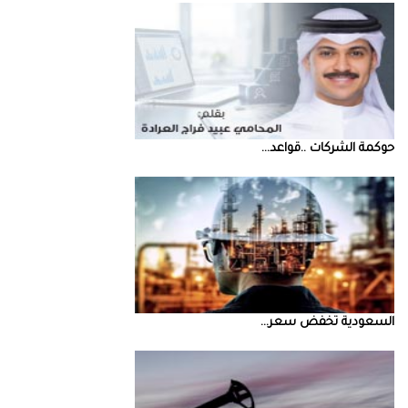
حوكمة‭ ‬الشركات‭.. ‬قواعد‭ ...
السعودية‭ ‬تخفض‭ ‬سعر‭ ...