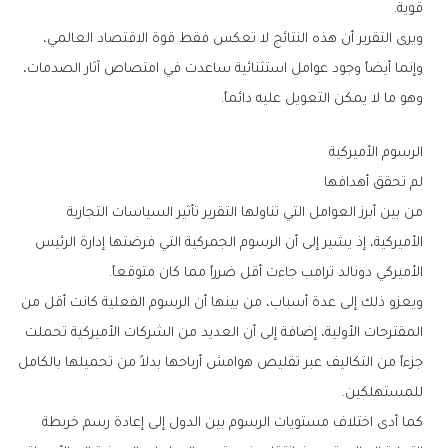
‬قوية‭.‬
‬وهو‭ ‬ما‭ ‬لا‭ ‬يمكن‭ ‬التعويل‭ ‬عليه‭ ‬دائماً‭.‬
الرسوم‭ ‬الأميركية‭ ‬
لم‭ ‬تحقق‭ ‬أهدافها
‬الأميركي‭ ‬دونالد‭ ‬ترامب‭ ‬جاءت‭ ‬أقل‭ ‬ضرراً‭ ‬مما‭ ‬كان‭ ‬متوقعاً‭.‬
‬للمستهلكين‭.‬