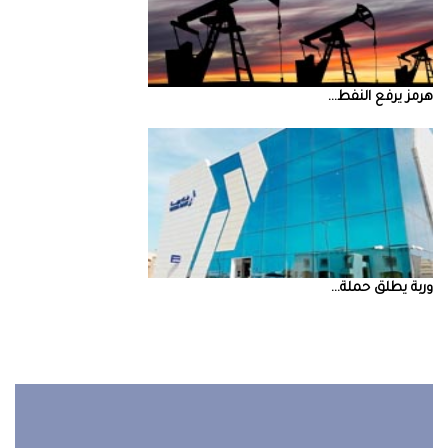
‮‬هرمز‮‬‭ ‬يرفع‭ ‬النفط‭ ...
‮‬وربة‮‬‭ ‬يطلق‭ ‬حملة‭ ...