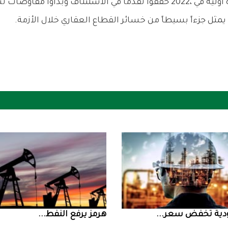
ض سعر ...
‮‬هرمز‮‬‭ ‬يرفع‭ ‬النفط‭ ...