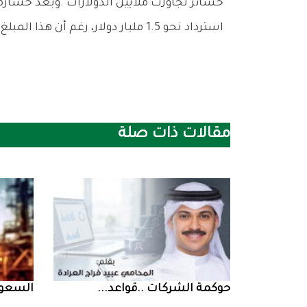
‬استرداد‭ ‬نحو‭ ‬1‭.‬5‭ ‬مليار‭ ‬دولار،‭ ‬رغم‭ ‬أن‭ ‬هذا‭ ‬المبلغ‭ ‬يمثل‭ ‬جزءاً‭ ‬بسيطاً‭ ‬من‭ ‬خسائر‭ ‬القطاع‭ ‬العقاري‭ ‬خلال‭ ‬الأزمة‭.‬
مقالات ذات صلة
حوكمة‭ ‬الشركات‭.. ‬قواعد‭ ...
السعودية‭ ‬تخف‭‬‭