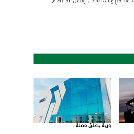
‮‬وربة‮‬‭ ‬يطلق‭ ‬حملة‭ ...