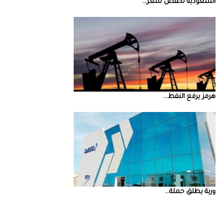
السعودية‭ ‬تخفض‭ ‬سعر‭ ...
‮‬هرمز‮‬‭ ‬يرفع‭ ‬النفط‭ ...
‮‬وربة‮‬‭ ‬يطلق‭ ‬حملة‭ ...