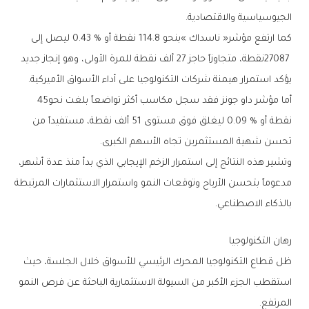
‬الجيوسياسية‭ ‬والاقتصادية‭.‬
‬يؤكد‭ ‬استمرار‭ ‬هيمنة‭ ‬شركات‭ ‬التكنولوجيا‭ ‬على‭ ‬أداء‭ ‬الأسواق‭ ‬الأميركية‭.‬
أما‭ ‬مؤشر‭ ‬داو‭ ‬جونز‭ ‬فقد‭ ‬سجل‭ ‬مكاسب‭ ‬أكثر‭ ‬تواضعاً‭ ‬بلغت‭ ‬نحو‭ ‬45‭
‬تحسن‭ ‬شهية‭ ‬المستثمرين‭ ‬تجاه‭ ‬الأسهم‭ ‬الكبرى‭.‬
‬بالذكاء‭ ‬الاصطناعي‭.‬
رهان‭ ‬التكنولوجيا
‬المرتفع‭.‬