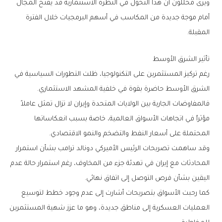
‬المقبلة‭.‬
تأثير‭ ‬الشرق‭ ‬الأوسط
‬الشرق‭ ‬الأوسط‭ ‬حاضرة‭ ‬بقوة‭ ‬في‭ ‬خلفية‭ ‬المشهد‭ ‬الاستثماري‭.‬
‬المحتملة‭ ‬على‭ ‬أسعار‭ ‬النفط‭ ‬والتضخم‭ ‬والنمو‭ ‬الاقتصادي‭.‬
‬اليقين‭ ‬بشأن‭ ‬فرص‭ ‬التوصل‭ ‬إلى‭ ‬اتفاق‭ ‬نهائي‭.‬