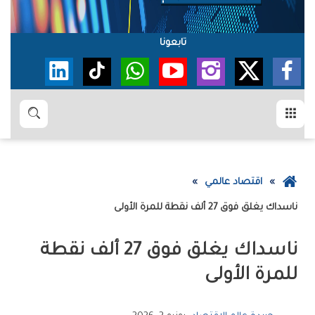
تابعونا
القائمة
بحث
عودة
اقتصاد عالمي
إلى
‮‬ناسداك‬‭ ‬يغلق‭ ‬فوق‭ ‬27‭ ‬ألف‭ ‬نقطة‭ ‬للمرة‭ ‬الأولى‭ ‬
الصفحة
الرئيسية
‬للمرة‭ ‬الأولى‭ ‬