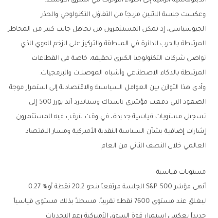
‬الدبلوماسية‭ ‬الرامية‭ ‬إلى‭ ‬احتواء‭ ‬التوترات‭ ‬في‭ ‬الشرق‭ ‬الأوسط‭.‬
‬المرتبطة‭ ‬بالذكاء‭ ‬الاصطناعي‭ ‬وأشباه‭ ‬الموصلات‭ ‬والبرمجيات‭.‬
‬العالمي‭ ‬خلال‭ ‬النصف‭ ‬الثاني‭ ‬من‭ ‬العام‭.‬
مستويات‭ ‬قياسية
أنهى‭ ‬مؤشر‭ ‬S&P 500‭ ‬الجلسة‭ ‬مرتفعاً‭ ‬بنحو‭ ‬20‭.‬2‭ ‬نقطة‭ ‬أو‭ ‬0‭.‬27‭ %