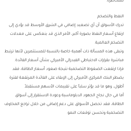
‬للمخاطرة‭.‬
النفط‭ ‬والتضخم
‬التضخم‭ ‬العالمية‭.‬
‬مباشرة‭ ‬بقرارات‭ ‬الاحتياطي‭ ‬الفيدرالي‭ ‬الأميركي‭ ‬بشأن‭ ‬أسعار‭ ‬الفائدة‭.‬
‬أطول،‭ ‬وهو‭ ‬ما‭ ‬قد‭ ‬يؤثر‭ ‬سلباً‭ ‬على‭ ‬تقييمات‭ ‬الأسهم‭ ‬مستقبلاً‭.‬
‬التضخمية‭ ‬وتحسن‭ ‬توقعات‭ ‬النمو‭.‬