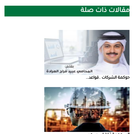
مقالات ذات صلة
حوكمة‭ ‬الشركات‭.. ‬قواعد‭ ...