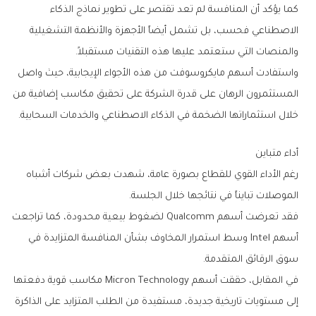
‬والمنصات‭ ‬التي‭ ‬ستعتمد‭ ‬عليها‭ ‬هذه‭ ‬التقنيات‭ ‬مستقبلاً‭.‬
‬خلال‭ ‬استثماراتها‭ ‬الضخمة‭ ‬في‭ ‬الذكاء‭ ‬الاصطناعي‭ ‬والخدمات‭ ‬السحابية‭.‬
أداء‭ ‬متباين
‬الموصلات‭ ‬تبايناً‭ ‬في‭ ‬نتائجها‭ ‬خلال‭ ‬الجلسة‭.‬
‬سوق‭ ‬الرقائق‭ ‬المتقدمة‭.‬