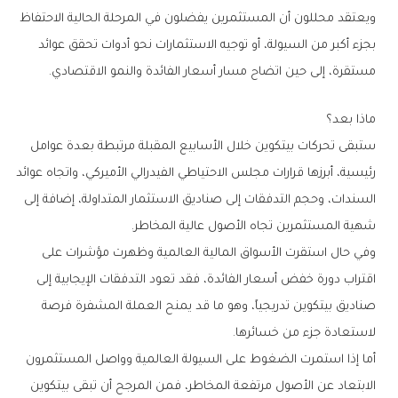
‬مستقرة،‭ ‬إلى‭ ‬حين‭ ‬اتضاح‭ ‬مسار‭ ‬أسعار‭ ‬الفائدة‭ ‬والنمو‭ ‬الاقتصادي‭.‬
ماذا‭ ‬بعد؟
‬شهية‭ ‬المستثمرين‭ ‬تجاه‭ ‬الأصول‭ ‬عالية‭ ‬المخاطر‭.‬
‬لاستعادة‭ ‬جزء‭ ‬من‭ ‬خسائرها‭.‬