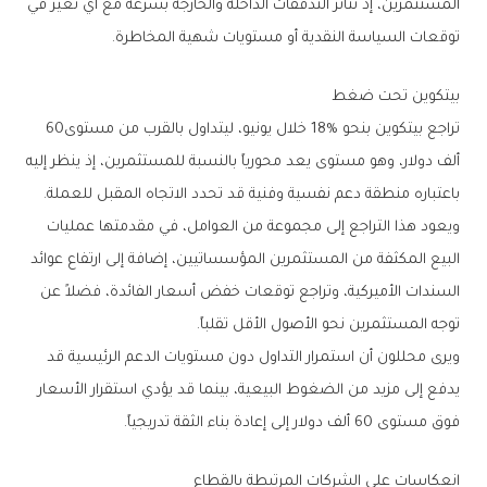
‬توقعات‭ ‬السياسة‭ ‬النقدية‭ ‬أو‭ ‬مستويات‭ ‬شهية‭ ‬المخاطرة‭.‬
بيتكوين‭ ‬تحت‭ ‬ضغط
تراجع‭ ‬بيتكوين‭ ‬بنحو‭ ‬18‭% ‬خلال‭ ‬يونيو،‭ ‬ليتداول‭ ‬بالقرب‭ ‬من‭ ‬مستوى‭ ‬60‭
‬باعتباره‭ ‬منطقة‭ ‬دعم‭ ‬نفسية‭ ‬وفنية‭ ‬قد‭ ‬تحدد‭ ‬الاتجاه‭ ‬المقبل‭ ‬للعملة‭.
‬توجه‭ ‬المستثمرين‭ ‬نحو‭ ‬الأصول‭ ‬الأقل‭ ‬تقلباً‭.‬
‬فوق‭ ‬مستوى‭ ‬60‭ ‬ألف‭ ‬دولار‭ ‬إلى‭ ‬إعادة‭ ‬بناء‭ ‬الثقة‭ ‬تدريجياً‭.‬
انعكاسات‭ ‬على‭ ‬الشركات‭ ‬المرتبطة‭ ‬بالقطاع