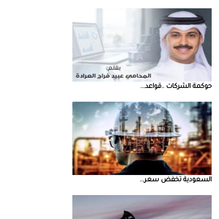
حوكمة‭ ‬الشركات‭.. ‬قواعد‭ ...
السعودية‭ ‬تخفض‭ ‬سعر‭ ...