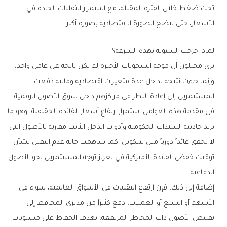
‬الأسعار،‭ ‬حتى‭ ‬تتضح‭ ‬الصورة‭ ‬الاقتصادية‭ ‬بصورة‭ ‬أكبر‭.‬
لماذا‭ ‬خرجت‭ ‬السيولة‭ ‬بهذه‭ ‬السرعة؟
‬المستثمرين‭ ‬إلى‭ ‬إعادة‭ ‬النظر‭ ‬في‭ ‬مراكزهم‭ ‬داخل‭ ‬سوق‭ ‬الأصول‭ ‬الرقمية‭.‬
‬الدفاعية‭.‬