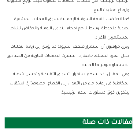
‬وارتفاع‭ ‬عمليات‭ ‬البيع‭.‬
‬المستثمرين‭ ‬الأفراد‭.‬
‬الاستثمارية‭ ‬بوتيرتها‭ ‬الحالية‭.‬
‬بيتكوين‭ ‬فوق‭ ‬مستويات‭ ‬الدعم‭ ‬الرئيسية‭.‬
مقالات ذات صلة