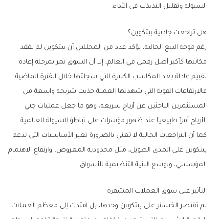
‬السيولة‭ ‬وتقليل‭ ‬التذبذب‭ ‬في‭ ‬الأداء‭.‬
هل‭ ‬تراجعت‭ ‬جاذبية‭ ‬بيتكوين؟
‬تقييم‭ ‬عادلة‭ ‬بعد‭ ‬المكاسب‭ ‬الكبيرة‭ ‬التي‭ ‬سجلتها‭ ‬خلال‭ ‬الفترة‭ ‬الماضية‭.‬
‬الأرباح‭ ‬أمراً‭ ‬طبيعياً‭ ‬عند‭ ‬ظهور‭ ‬مؤشرات‭ ‬على‭ ‬تباطؤ‭ ‬السيولة‭ ‬العالمية‭.‬
‬المؤسسي،‭ ‬وتوسع‭ ‬البنية‭ ‬التنظيمية‭ ‬للأسواق‭.‬
التأثير‭ ‬على‭ ‬سوق‭ ‬العملات‭ ‬المشفرة