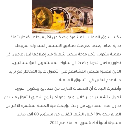
‬حالة‭ ‬عدم‭ ‬اليقين‭ ‬في‭ ‬الأسواق‭ ‬العالمية‭.‬
‬مسجلة‭ ‬أسوأ‭ ‬أداء‭ ‬شهري‭ ‬لها‭ ‬منذ‭ ‬عام‭ ‬2022‭.‬