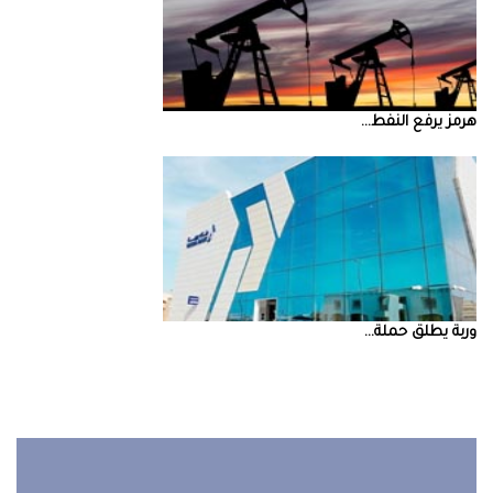
‮‬هرمز‮‬‭ ‬يرفع‭ ‬النفط‭ ...
‮‬وربة‮‬‭ ‬يطلق‭ ‬حملة‭ ...