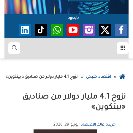
تابعونا
القائمة
بحث
عودة
اقتصاد خليجي
نزوح‭ ‬4‭.‬1‭ ‬مليار‭ ‬دولار‭ ‬من‭ ‬صناديق‭ ‬‮«‬بيتكوين‮»‬
إلى
الصفحة
الرئيسية
‬‮«‬بيتكوين‮»‬
جريدة عالم الاقتصاد
يونيو 29, 2026