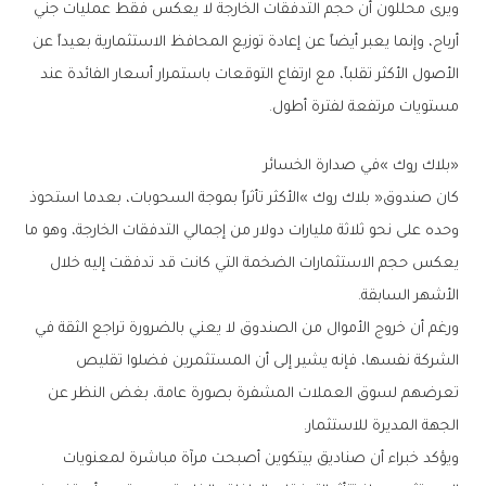
‬مستويات‭ ‬مرتفعة‭ ‬لفترة‭ ‬أطول‭.‬
‮«‬بلاك‭ ‬روك‮»‬‭ ‬في‭ ‬صدارة‭ ‬الخسائر
‬الأشهر‭ ‬السابقة‭.‬
‬الجهة‭ ‬المديرة‭ ‬للاستثمار‭.‬