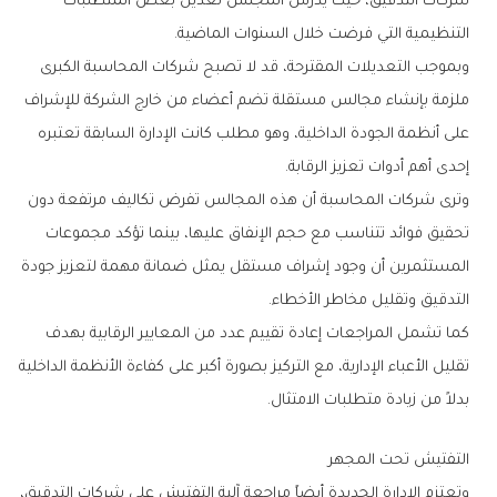
‬التنظيمية‭ ‬التي‭ ‬فرضت‭ ‬خلال‭ ‬السنوات‭ ‬الماضية‭.‬
‬إحدى‭ ‬أهم‭ ‬أدوات‭ ‬تعزيز‭ ‬الرقابة‭.‬
‬التدقيق‭ ‬وتقليل‭ ‬مخاطر‭ ‬الأخطاء‭.‬
‬بدلاً‭ ‬من‭ ‬زيادة‭ ‬متطلبات‭ ‬الامتثال‭.‬
التفتيش‭ ‬تحت‭ ‬المجهر