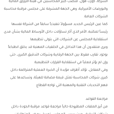
‬الشركات‭ ‬العامة‭.‬
‬استقلالية‭ ‬المجلس‭ ‬عن‭ ‬الشركات‭ ‬التي‭ ‬يتولى‭ ‬تنظيمها‭.‬
‬وإن‭ ‬لم‭ ‬يؤثر‭ ‬فعلياً‭ ‬في‭ ‬استقلالية‭ ‬القرارات‭ ‬التنظيمية‭.‬
‬فهم‭ ‬التحديات‭ ‬التقنية‭ ‬والمهنية‭ ‬التي‭ ‬تواجه‭ ‬القطاع‭.‬
مراجعة‭ ‬القواعد