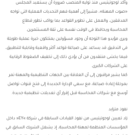
‬المحاسبة‭ ‬ويحافظ‭ ‬في‭ ‬الوقت‭ ‬نفسه‭ ‬على‭ ‬ثقة‭ ‬المستثمرين‭.‬
‬على‭ ‬الشركات‭ ‬الكبرى‭.‬
‬أوسع‭ ‬مع‭ ‬شركات‭ ‬المحاسبة‭ ‬قبل‭ ‬إقرار‭ ‬أي‭ ‬تعديلات‭ ‬تنظيمية‭ ‬جديدة‭.‬
نفوذ‭ ‬متزايد