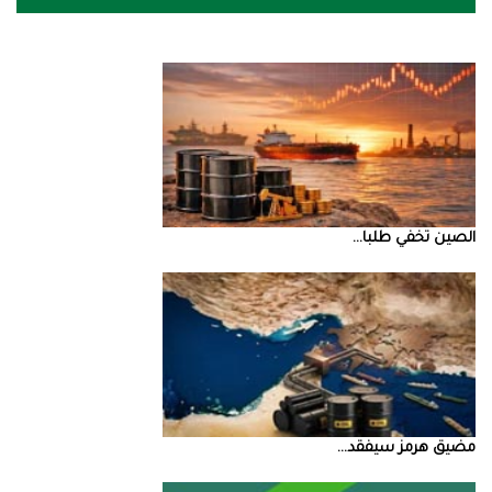
الصين‭ ‬تخفي‭ ‬طلبا‭ ...
مضيق‭ ‬هرمز‭ ‬سيفقد‭ ...