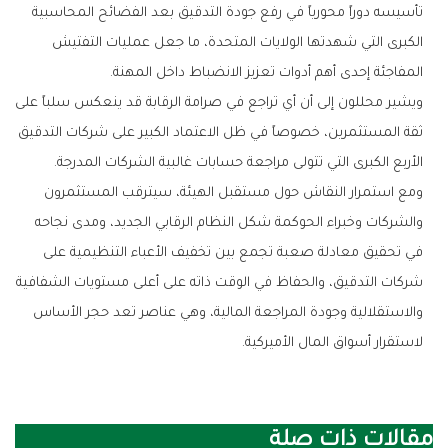
‬المفاجئة‭ ‬إحدى‭ ‬أهم‭ ‬أدوات‭ ‬تعزيز‭ ‬الانضباط‭ ‬داخل‭ ‬المهنة‭.‬
‬الأربع‭ ‬الكبرى‭ ‬التي‭ ‬تتولى‭ ‬مراجعة‭ ‬حسابات‭ ‬غالبية‭ ‬الشركات‭ ‬المدرجة‭.‬
‬لاستقرار‭ ‬أسواق‭ ‬المال‭ ‬الأميركية‭.‬
مقالات ذات صلة