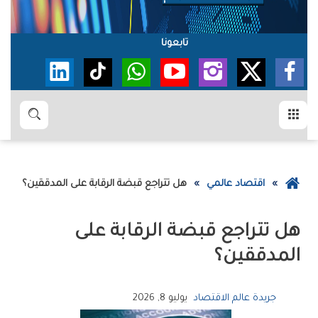
تابعونا
القائمة
بحث
عودة
اقتصاد عالمي
هل‭ ‬تتراجع‭ ‬قبضة‭ ‬الرقابة‭ ‬على‭ ‬المدققين؟
إلى
الصفحة
الرئيسية
‬المدققين؟
جريدة عالم الاقتصاد
يوليو 8, 2026