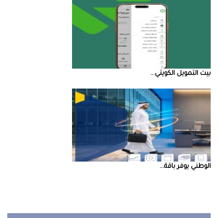
بيت‭ ‬التمويل‭ ‬الكويتي‭ ...
‮‬الوطني‮‬‭ ‬يوفر‭ ‬باقة‭ ...